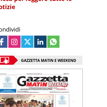
otizie
ondividi
GAZZETTA MATIN E WEEKEND