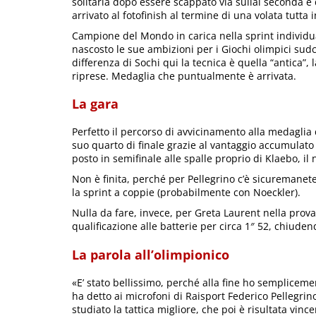
solitaria dopo essere scappato via sullal seconda e 
arrivato al fotofinish al termine di una volata tutta
Campione del Mondo in carica nella sprint individ
nascosto le sue ambizioni per i Giochi olimpici sudc
differenza di Sochi qui la tecnica è quella “antica”, 
riprese. Medaglia che puntualmente è arrivata.
La gara
Perfetto il percorso di avvicinamento alla medaglia d
suo quarto di finale grazie al vantaggio accumulat
posto in semifinale alle spalle proprio di Klaebo, 
Non è finita, perché per Pellegrino c’è sicuremane
la sprint a coppie (probabilmente con Noeckler).
Nulla da fare, invece, per Greta Laurent nella prov
qualificazione alle batterie per circa 1″ 52, chiuden
La parola all’olimpionico
«E’ stato bellissimo, perché alla fine ho semplicem
ha detto ai microfoni di Raisport Federico Pellegrin
studiato la tattica migliore, che poi è risultata vinc