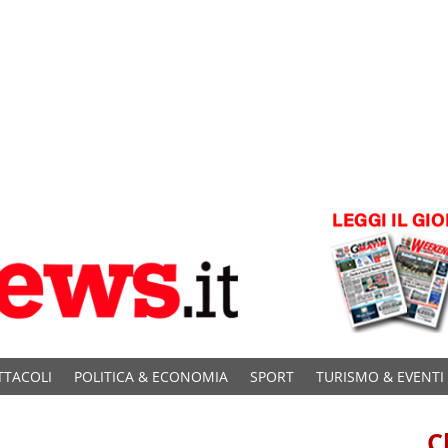
TTACOLI
POLITICA & ECONOMIA
SPORT
TURISMO & EVENTI
C