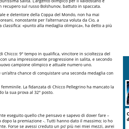
durissima salita. L’argento olimpico per il valdostano è
 in recupero sul russo Bolshunov, battuto in spaccata.
uale e detentore della Coppa del Mondo, non ha mai
oreani, nonostante per l’alternanza voluta da Cio, a
la classifica: «punto alla medaglia olimpica», ha detto a più
i Chicco: 9° tempo in qualifica, vincitore in scioltezza del
o con una impressionante progressione in salita, e secondo
il nuovo campione olimpico e attuale numero uno.
te un’altra chance di conquistare una seconda medaglia con
a femminile. La fidanzata di Chicco Pellegrino ha mancato la
do la sua prova al 32° posto.
O
ente eseguito quello che pensavo e sapevo di dover fare –
d
o dopo la premiazione -. Tutti hanno dato il massimo; io ho
ente. Forse se avessi creduto un po’ più nei miei mezzi, avrei