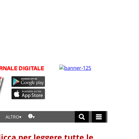
ALTRO
licca per leggere tutte le