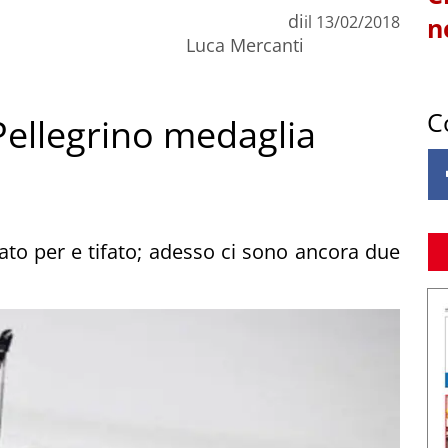
di
il
13/02/2018
n
Luca Mercanti
C
Pellegrino medaglia
rato per e tifato; adesso ci sono ancora due