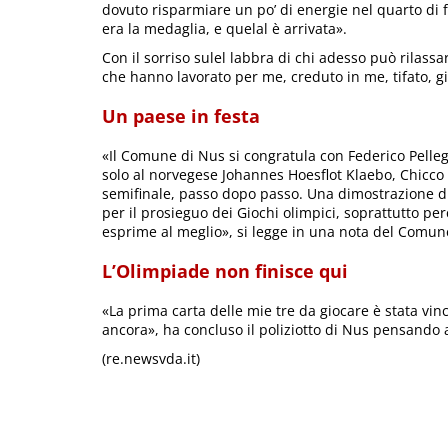
dovuto risparmiare un po’ di energie nel quarto di f
era la medaglia, e quelal è arrivata».
Con il sorriso sulel labbra di chi adesso può rilassa
che hanno lavorato per me, creduto in me, tifato, gio
Un paese in festa
«Il Comune di Nus si congratula con Federico Pelle
solo al norvegese Johannes Hoesflot Klaebo, Chicco s
semifinale, passo dopo passo. Una dimostrazione di
per il prosieguo dei Giochi olimpici, soprattutto per
esprime al meglio», si legge in una nota del Comun
L’Olimpiade non finisce qui
«La prima carta delle mie tre da giocare è stata vi
ancora», ha concluso il poliziotto di Nus pensando 
(re.newsvda.it)