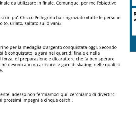
inale da utilizzare in finale. Comunque, per me l’obiettivo
R
rsi un po’, Chicco Pellegrino ha ringraziato «tutte le persone
v
ito, urlato, saltato sui divani».
grino per la medaglia d’argento conquistata oggi. Secondo
i è conquistato la gara nei quartidi finale e nella
 forza, di preparazione e dicarattere che fa ben sperare
ché devono ancora arrivare le gare di skating, nelle quali si
e.
ncente, adesso non fermiamoci qui, cerchiamo di divertirci
ai prossimi impegni a cinque cerchi.