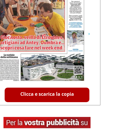
Clicca e scarica la copia