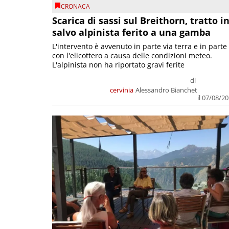
CRONACA
Scarica di sassi sul Breithorn, tratto i
salvo alpinista ferito a una gamba
L'intervento è avvenuto in parte via terra e in parte
con l'elicottero a causa delle condizioni meteo.
L'alpinista non ha riportato gravi ferite
di
cervinia
Alessandro Bianchet
il 07/08/2