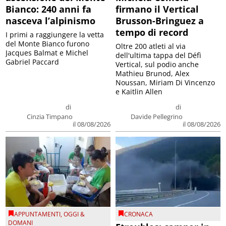
Bianco: 240 anni fa
firmano il Vertical
nasceva l’alpinismo
Brusson-Bringuez a
tempo di record
I primi a raggiungere la vetta
del Monte Bianco furono
Oltre 200 atleti al via
Jacques Balmat e Michel
dell'ultima tappa del Défì
Gabriel Paccard
Vertical, sul podio anche
Mathieu Brunod, Alex
Noussan, Miriam Di Vincenzo
e Kaitlin Allen
di
di
Cinzia Timpano
Davide Pellegrino
il 08/08/2026
il 08/08/2026
APPUNTAMENTI
,
OGGI &
CRONACA
DOMANI