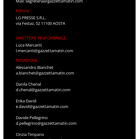
Mail:
segreteria@gazzettamatin.com
Editore
LG PRESSE S.R.L.
via Festaz, 52 11100 AOSTA
DIRETTORE RESPONSABILE
Luca Mercanti
l.mercanti@gazzettamatin.com
REDAZIONE
Alessandro Bianchet
a.bianchet@gazzettamatin.com
Danila Chenal
d.chenal@gazzettamatin.com
Erika David
e.david@gazzettamatin.com
Davide Pellegrino
d.pellegrino@gazzettamatin.com
Cinzia Timpano