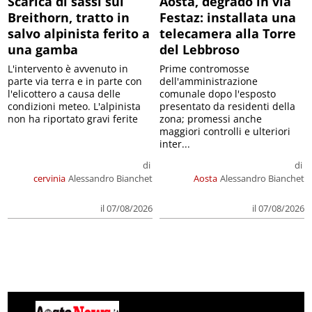
Scarica di sassi sul
Aosta, degrado in via
Breithorn, tratto in
Festaz: installata una
salvo alpinista ferito a
telecamera alla Torre
una gamba
del Lebbroso
L'intervento è avvenuto in
Prime contromosse
parte via terra e in parte con
dell'amministrazione
l'elicottero a causa delle
comunale dopo l'esposto
condizioni meteo. L'alpinista
presentato da residenti della
non ha riportato gravi ferite
zona; promessi anche
maggiori controlli e ulteriori
inter...
di
di
cervinia
Alessandro Bianchet
Aosta
Alessandro Bianchet
il 07/08/2026
il 07/08/2026