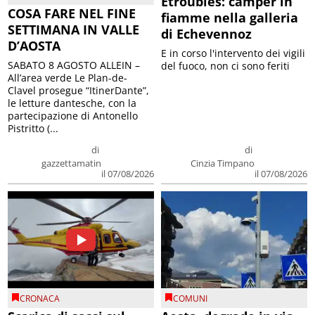
Etroubles: camper in
COSA FARE NEL FINE
fiamme nella galleria
SETTIMANA IN VALLE
di Echevennoz
D’AOSTA
E in corso l'intervento dei vigili
SABATO 8 AGOSTO ALLEIN –
del fuoco, non ci sono feriti
All’area verde Le Plan-de-
Clavel prosegue “ItinerDante”,
le letture dantesche, con la
partecipazione di Antonello
Pistritto (...
di
di
gazzettamatin
Cinzia Timpano
il 07/08/2026
il 07/08/2026
CRONACA
COMUNI