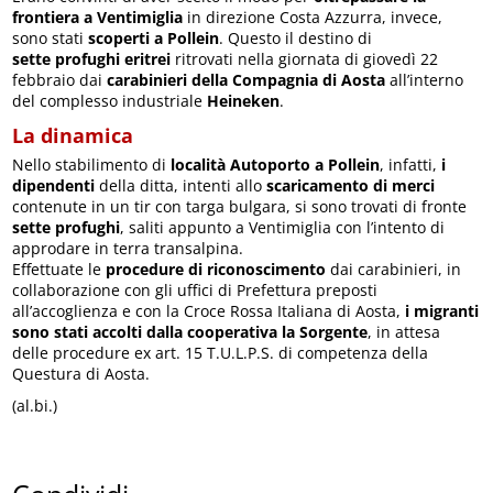
frontiera a Ventimiglia
in direzione Costa Azzurra, invece,
sono stati
scoperti a Pollein
. Questo il destino di
sette profughi eritrei
ritrovati nella giornata di giovedì 22
febbraio dai
carabinieri della Compagnia di Aosta
all’interno
del complesso industriale
Heineken
.
La dinamica
Nello stabilimento di
località Autoporto a Pollein
, infatti,
i
dipendenti
della ditta, intenti allo
scaricamento di merci
contenute in un tir con targa bulgara, si sono trovati di fronte
sette profughi
, saliti appunto a Ventimiglia con l’intento di
approdare in terra transalpina.
Effettuate le
procedure di riconoscimento
dai carabinieri, in
collaborazione con gli uffici di Prefettura preposti
all’accoglienza e con la Croce Rossa Italiana di Aosta,
i migranti
sono stati accolti dalla cooperativa la Sorgente
, in attesa
delle procedure ex art. 15 T.U.L.P.S. di competenza della
Questura di Aosta.
(al.bi.)