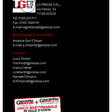
LG PRESSE S.R.L.
via Festaz, 52
11100 AOSTA
Tel: 0165.231711
Fax: 0165.1820141
E-mail
segreteria@lgpresse.com
RESPONSABILE DI AGENZIA
Arianna Gori Chisari
E-mail
a.chisari@lgpresse.com
Account
Luca Torino
l.torino@lgpresse.com
Ivana Cretier
i.cretier@lgpresse.com
Daniele Fimiano
d.fimiano@lgpresse.com