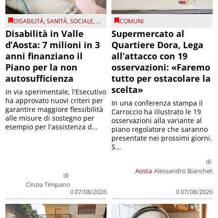
DISABILITÀ
,
SANITÀ
,
SOCIALE
, ...
COMUNI
Disabilità in Valle
Supermercato al
d’Aosta: 7 milioni in 3
Quartiere Dora, Lega
anni finanziano il
all’attacco con 19
Piano per la non
osservazioni: «Faremo
autosufficienza
tutto per ostacolare la
scelta»
In via sperimentale, l'Esecutivo
ha approvato nuovi criteri per
In una conferenza stampa il
garantire maggiore flessibilità
Carroccio ha illustrato le 19
alle misure di sostegno per
osservazioni alla variante al
esempio per l'assistenza d...
piano regolatore che saranno
presentate nei prossimi giorni.
S...
di
Aosta
Alessandro Bianchet
di
Cinzia Timpano
il 07/08/2026
il 07/08/2026