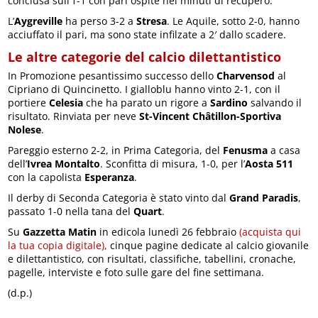
conclusa sull’1-1 con pari ospite nei minuti di recupero.
L’
Aygreville
ha perso 3-2 a
Stresa
. Le Aquile, sotto 2-0, hanno
acciuffato il pari, ma sono state infilzate a 2′ dallo scadere.
Le altre categorie del calcio dilettantistico
In Promozione pesantissimo successo dello
Charvensod
al
Cipriano di Quincinetto. I gialloblu hanno vinto 2-1, con il
portiere
Celesia
che ha parato un rigore a
Sardino
salvando il
risultato. Rinviata per neve
St-Vincent Châtillon-Sportiva
Nolese
.
Pareggio esterno 2-2, in Prima Categoria, del
Fenusma
a casa
dell’
Ivrea Montalto
. Sconfitta di misura, 1-0, per l’
Aosta 511
con la capolista
Esperanza
.
Il derby di Seconda Categoria è stato vinto dal
Grand Paradis
,
passato 1-0 nella tana del
Quart
.
Su
Gazzetta Matin
in edicola lunedì 26 febbraio
(acquista qui
la tua copia digitale),
cinque pagine dedicate al calcio giovanile
e dilettantistico, con risultati, classifiche, tabellini, cronache,
pagelle, interviste e foto sulle gare del fine settimana.
(d.p.)