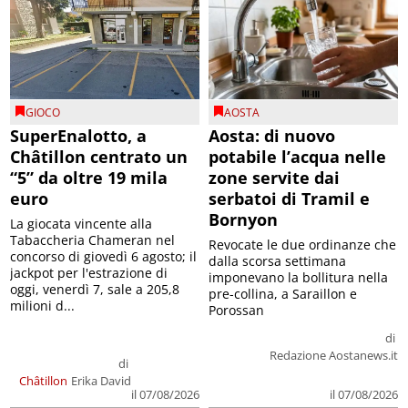
GIOCO
AOSTA
SuperEnalotto, a
Aosta: di nuovo
Châtillon centrato un
potabile l’acqua nelle
“5” da oltre 19 mila
zone servite dai
euro
serbatoi di Tramil e
Bornyon
La giocata vincente alla
Tabaccheria Chameran nel
Revocate le due ordinanze che
concorso di giovedì 6 agosto; il
dalla scorsa settimana
jackpot per l'estrazione di
imponevano la bollitura nella
oggi, venerdì 7, sale a 205,8
pre-collina, a Saraillon e
milioni d...
Porossan
di
Redazione Aostanews.it
di
Châtillon
Erika David
il 07/08/2026
il 07/08/2026