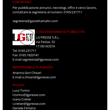
CONTATTACI
Per pubblicazione annunci, necrologi, offro e cerco lavoro,
contattare la segreteria al numero: 0165/231711
segreteria@gazzettamatin.com
CONCESSIONARIA DI PUBBLICITÀ
LG PRESSE S.R.L.
via Festaz, 52
11100 AOSTA
Tel: 0165.231711
Fax: 0165.1820141
E-mail
segreteria@lgpresse.com
RESPONSABILE DI AGENZIA
Arianna Gori Chisari
E-mail
a.chisari@lgpresse.com
Account
Luca Torino
l.torino@lgpresse.com
Ivana Cretier
i.cretier@lgpresse.com
Daniele Fimiano