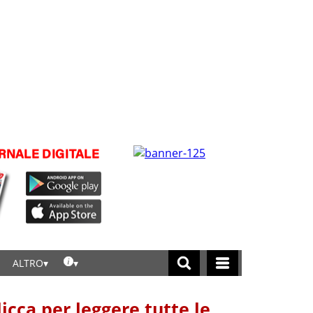
ALTRO
licca per leggere tutte le