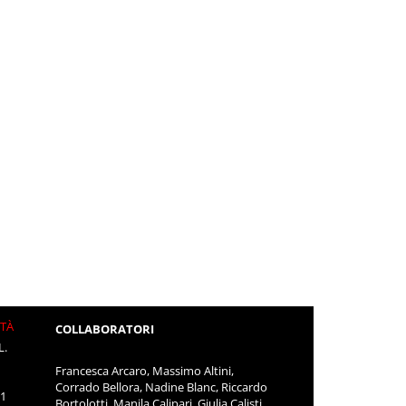
ITÀ
COLLABORATORI
L.
Francesca Arcaro, Massimo Altini,
Corrado Bellora, Nadine Blanc, Riccardo
11
Bortolotti, Manila Calipari, Giulia Calisti,