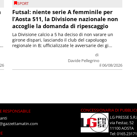
SPORT
a
Futsal: niente serie A femminile per
l’Aosta 511, la Divisione nazionale non
accoglie la domanda di ripescaggio
La Divisione calcio a 5 ha deciso di non varare un
girone dispari, lasciando il club del capoluogo
..
regionale in B; ufficializzate le avversarie dei gi...
di
Davide Pellegrino
026
il 06/08/2026
CONCESSIONARIA DI PUBBLIC
E RESPONSABILE
LG PRESSE S.R.
anti
via Festaz, 52
i@gazzettamatin.com
11100 AOSTA
NE
Tel: 0165.2317