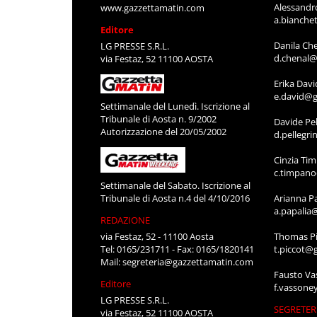
Alessandr
www.gazzettamatin.com
a.bianche
Editore
Danila Ch
LG PRESSE S.R.L.
d.chenal@
via Festaz, 52 11100 AOSTA
Erika Davi
e.david@g
Settimanale del Lunedì. Iscrizione al
Tribunale di Aosta n. 9/2002
Davide Pel
Autorizzazione del 20/05/2002
d.pellegr
Cinzia Ti
c.timpan
Settimanale del Sabato. Iscrizione al
Tribunale di Aosta n.4 del 4/10/2016
Arianna P
a.papalia
REDAZIONE
via Festaz, 52 - 11100 Aosta
Thomas Pi
Tel: 0165/231711 - Fax: 0165/1820141
t.piccot@
Mail:
segreteria@gazzettamatin.com
Fausto Va
Editore
f.vassone
LG PRESSE S.R.L.
SEGRETER
via Festaz, 52 11100 AOSTA