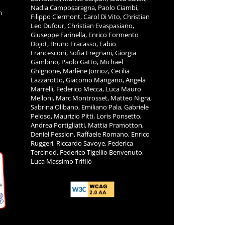
Nadia Camposaragna, Paolo Ciambi,
m
Filippo Clermont, Carol Di Vito, Christian
Leo Dufour, Christian Evaspasiano,
Giuseppe Farinella, Enrico Formento
Dojot, Bruno Fracasso, Fabio
Francesconi, Sofia Fregnani, Giorgia
Gambino, Paolo Gatto, Michael
Ghignone, Marlène Jorrioz, Cecilia
Lazzarotto, Giacomo Mangano, Angela
Marrelli, Federico Mecca, Luca Mauro
Melloni, Marc Montrosset, Matteo Nigra,
Sabrina Olibano, Emiliano Pala, Gabriele
Peloso, Maurizio Pitti, Loris Ponsetto,
Andrea Portigliatti, Mattia Pramotton,
Deniel Pession, Raffaele Romano, Enrico
Ruggeri, Riccardo Savoye, Federica
Tercinod, Federico Tigellio Benvenuto,
Luca Massimo Trifilò