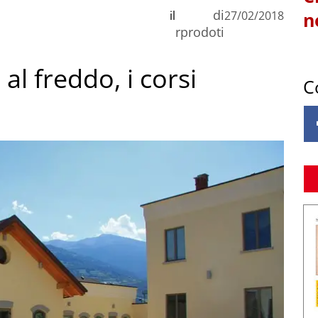
di
il
27/02/2018
n
rprodoti
 al freddo, i corsi
C