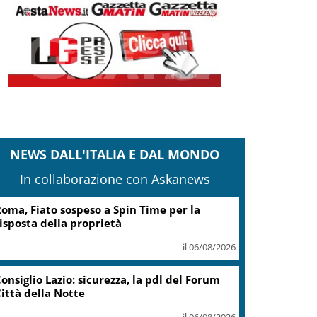
NEWS DALL'ITALIA E DAL MONDO
In collaborazione con Askanews
Guccini, Zucchero: “Stai
soltanto dormendo in fondo al
mio cuore”
il 06/08/2026
Contratti, Aran e sindacati
firmano Ccnl Funzioni Centrali