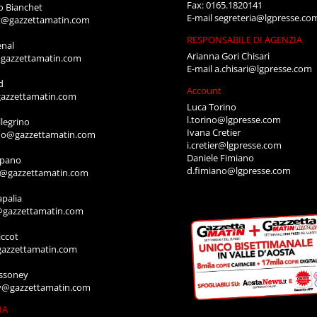
Fax: 0165.1820141
o Bianchet
E-mail
segreteria@lgpresse.co
t@gazzettamatin.com
RESPONSABILE DI AGENZIA
enal
Arianna Gori Chisari
gazzettamatin.com
E-mail
a.chisari@lgpresse.com
d
Account
azzettamatin.com
Luca Torino
l.torino@lgpresse.com
legrino
Ivana Cretier
ino@gazzettamatin.com
i.cretier@lgpresse.com
Daniele Fimiano
mpano
d.fimiano@lgpresse.com
o@gazzettamatin.com
apalia
@gazzettamatin.com
ccot
gazzettamatin.com
ssoney
y@gazzettamatin.com
IA