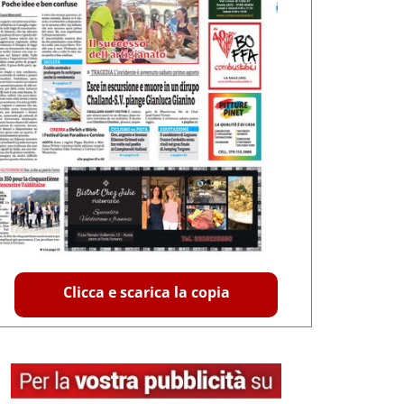
Clicca e scarica la copia