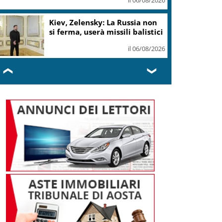
2025-2027
il 06/08/2026
Vendemmia 2026, R. Abruzzo
riduce le rese di
Montepulciano Doc
il 06/08/2026
❮
❯