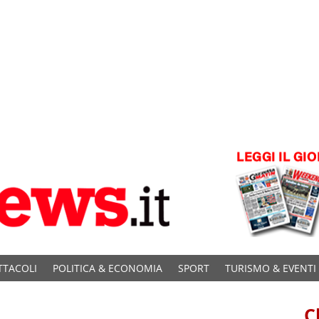
TTACOLI
POLITICA & ECONOMIA
SPORT
TURISMO & EVENTI
C