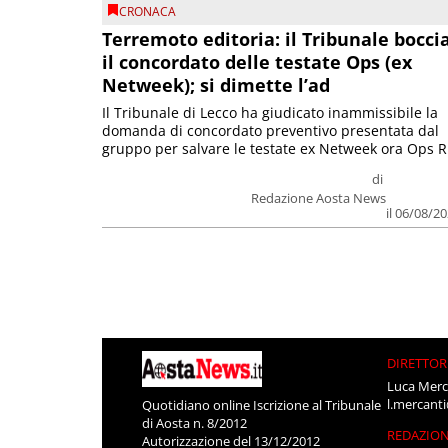
CRONACA
Terremoto editoria: il Tribunale bocci
il concordato delle testate Ops (ex
Netweek); si dimette l’ad
Il Tribunale di Lecco ha giudicato inammissibile la
domanda di concordato preventivo presentata dal
gruppo per salvare le testate ex Netweek ora Ops R.
di
Redazione Aosta News
il 06/08/2
DIRETTOR
Luca Merc
l.mercant
Quotidiano online Iscrizione al Tribunale
di Aosta n. 8/2012
REDAZIO
Autorizzazione del 13/12/2012