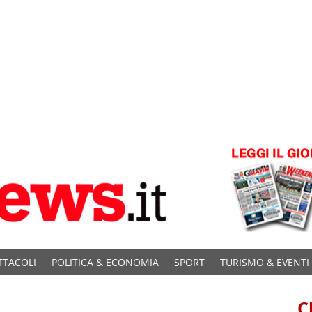
TTACOLI
POLITICA & ECONOMIA
SPORT
TURISMO & EVENTI
C