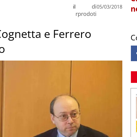
di
il
05/03/2018
n
rprodoti
Cognetta e Ferrero
C
o