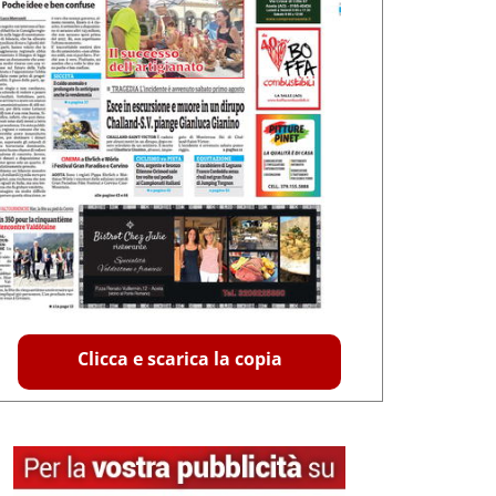
Clicca e scarica la copia