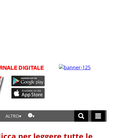
ALTRO
licca per leggere tutte le