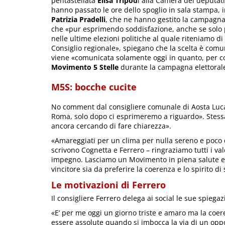
pentastellata
Elisa Tripod
i alla Camera dei deputat
hanno passato le ore dello spoglio in sala stampa, 
Patrizia Pradelli
, che ne hanno gestito la campagna
che «pur esprimendo soddisfazione, anche se solo parz
nelle ultime elezioni politiche al quale riteniamo di 
Consiglio regionale», spiegano che la scelta è com
viene «comunicata solamente oggi in quanto, per cor
Movimento 5 Stelle
durante la campagna elettoral
M5S: bocche cucite
No comment dal consigliere comunale di Aosta Lu
Roma, solo dopo ci esprimeremo a riguardo». Stessa
ancora cercando di fare chiarezza».
«Amareggiati per un clima per nulla sereno e poco co
scrivono Cognetta e Ferrero – ringraziamo tutti i va
impegno. Lasciamo un Movimento in piena salute e vi
vincitore sia da preferire la coerenza e lo spirito di s
Le motivazioni di Ferrero
Il consigliere Ferrero delega ai social le sue spiega
«E’ per me oggi un giorno triste e amaro ma la coer
essere assolute quando si imbocca la via di un op