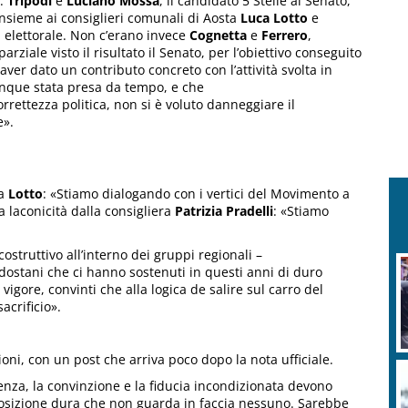
i.
Tripodi
e
Luciano Mossa
, il candidato 5 Stelle al Senato,
insieme ai consiglieri comunali di Aosta
Luca Lotto
e
 elettorale. Non c’erano invece
Cognetta
e
Ferrero
,
iale visto il risultato il Senato, per l’obiettivo conseguito
aver dato un contributo concreto con l’attività svolta in
unque stata presa da tempo, e che
rettezza politica, non si è voluto danneggiare il
e».
ca
Lotto
: «Stiamo dialogando con i vertici del Movimento a
 laconicità dalla consigliera
Patrizia Pradelli
: «Stiamo
struttivo all’interno dei gruppi regionali –
ldostani che ci hanno sostenuti in questi anni di duro
gore, convinti che alla logica de salire sul carro del
acrificio».
zioni, con un post che arriva poco dopo la nota ufficiale.
enza, la convinzione e la fiducia incondizionata devono
posizione dura che non guarda in faccia nessuno. Sarebbe