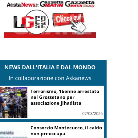
NEWS DALL'ITALIA E DAL MONDO
In collaborazione con Askanews
Musica e arte contemporanea,
Lerici ha puntato su Giovanni
Ozzola
il 07/08/2026
Guggenheim Venezia, dolore
per la scomparsa di Maria Rita