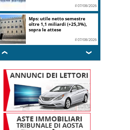
Cerilli
il 07/08/2026
Bitdefender: popolarità de
L’Odissea usata per diffondere
malware
il 06/08/2026
❮
❯