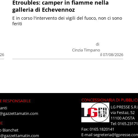
Etroubles: camper in fiamme nella
galleria di Echevennoz
E in corso l'intervento dei vigili del fuoco, non ci sono
feriti
di
Cinzia Timpano
026
il 07/08/2026
CONCESSIONARIA DI PUBBLIC
E RESPONSABILE
LG PRESSE S.R.
anti
via Festaz, 52
i@gazzettamatin.com
11100 AOSTA
NE
Tel: 0165.2317
Fax: 0165.1820141
o Bianchet
E-mail
segreteria@lgpresse.co
t@gazzettamatin.com