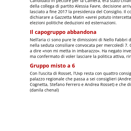
Candidato in pectore per la Camera, era stato chia
della collega di partito Alessia Favre, decisione ar
lasciato a fine 2017 la presidenza del Consiglio. Il c
dichiarare a Gazzetta Matin «avrei potuto intercetta
elezioni politiche deduzioni ed esternazioni.
Il capogruppo abbandona
Nell’aria ci sono pure le dimissioni di Nello Fabbri
nella seduta consiliare convocata per mercoledì 7.
a dire «non mi metta in imbarazzo». Ha negato inv
ma confermato di voler lasciare la politica attiva, r
Gruppo misto a 6
Con l’uscita di Rosset, l’Uvp resta con quattro consig
palazzo regionale che passa a sei consiglieri (Andr
Cognetta, Stefano Ferrero e Andrea Rosset) e che d
(danila chenal)