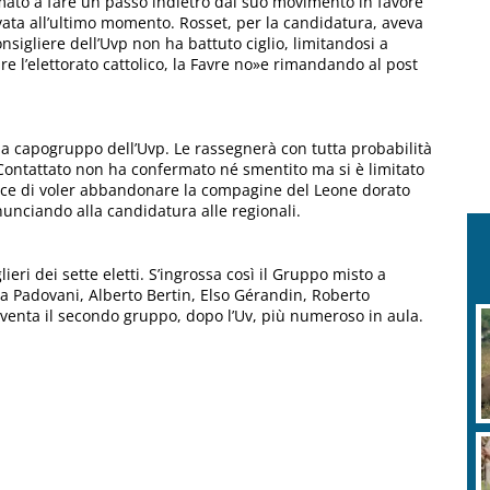
mato a fare un passo indietro dal suo movimento in favore
rivata all’ultimo momento. Rosset, per la candidatura, aveva
onsigliere dell’Uvp non ha battuto ciglio, limitandosi a
re l’elettorato cattolico, la Favre no»e rimandando al post
 da capogruppo dell’Uvp. Le rassegnerà con tutta probabilità
 Contattato non ha confermato né smentito ma si è limitato
ece di voler abbandonare la compagine del Leone dorato
inunciando alla candidatura alle regionali.
lieri dei sette eletti. S’ingrossa così il Gruppo misto a
ea Padovani, Alberto Bertin, Elso Gérandin, Roberto
iventa il secondo gruppo, dopo l’Uv, più numeroso in aula.