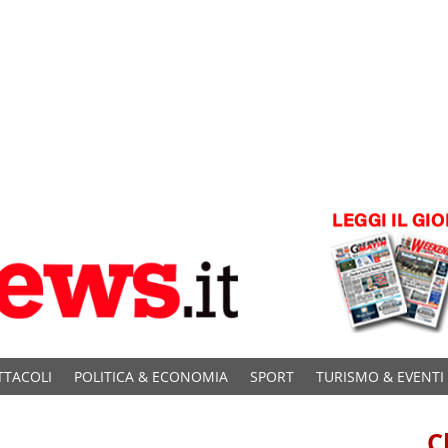
TTACOLI
POLITICA & ECONOMIA
SPORT
TURISMO & EVENTI
C