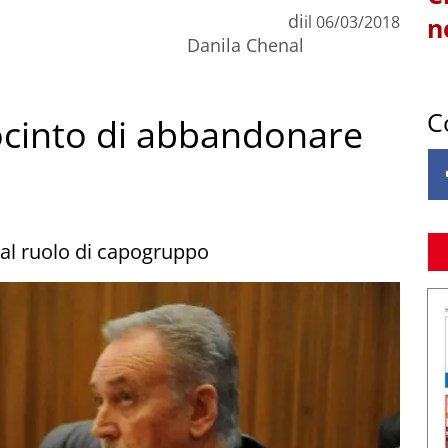
di
il
06/03/2018
n
Danila Chenal
C
ocinto di abbandonare
 dal ruolo di capogruppo