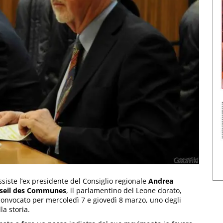
siste l’ex presidente del Consiglio regionale
Andrea
onseil des Communes
, il parlamentino del Leone dorato,
, convocato per mercoledì 7 e giovedì 8 marzo, uno degli
la storia.