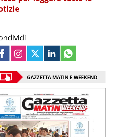
otizie
ondividi
GAZZETTA MATIN E WEEKEND