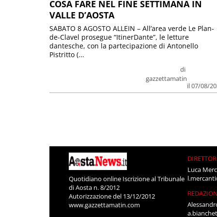
COSA FARE NEL FINE SETTIMANA IN
VALLE D’AOSTA
SABATO 8 AGOSTO ALLEIN – All’area verde Le Plan-
de-Clavel prosegue “ItinerDante”, le letture
dantesche, con la partecipazione di Antonello
Pistritto (...
di
gazzettamatin
il 07/08/2
DIRETTOR
Luca Merc
l.mercant
Quotidiano online Iscrizione al Tribunale
di Aosta n. 8/2012
REDAZIO
Autorizzazione del 13/12/2012
Alessandr
www.gazzettamatin.com
a.bianche