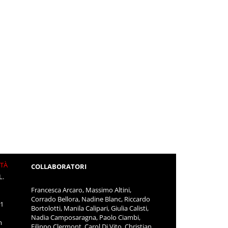
ITÀ
COLLABORATORI
L.
Francesca Arcaro, Massimo Altini,
Corrado Bellora, Nadine Blanc, Riccardo
11
Bortolotti, Manila Calipari, Giulia Calisti,
Nadia Camposaragna, Paolo Ciambi,
m
Filippo Clermont, Carol Di Vito, Christian