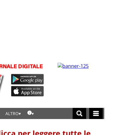
ALTRO
licca per leggere tutte le