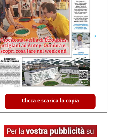
Clicca e scarica la copia