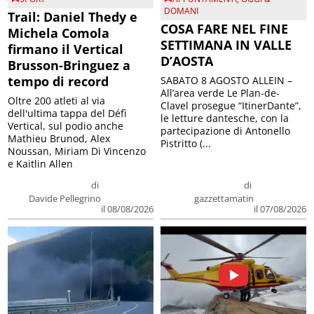
DOMANI
Trail: Daniel Thedy e
COSA FARE NEL FINE
Michela Comola
SETTIMANA IN VALLE
firmano il Vertical
D’AOSTA
Brusson-Bringuez a
tempo di record
SABATO 8 AGOSTO ALLEIN –
All’area verde Le Plan-de-
Oltre 200 atleti al via
Clavel prosegue “ItinerDante”,
dell'ultima tappa del Défì
le letture dantesche, con la
Vertical, sul podio anche
partecipazione di Antonello
Mathieu Brunod, Alex
Pistritto (...
Noussan, Miriam Di Vincenzo
e Kaitlin Allen
di
di
Davide Pellegrino
gazzettamatin
il 08/08/2026
il 07/08/2026