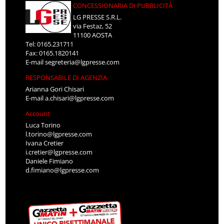
CONCESSIONARIA DI PUBBLICITÀ
LG PRESSE S.R.L.
via Festaz, 52
11100 AOSTA
Tel: 0165.231711
Fax: 0165.1820141
E-mail
segreteria@lgpresse.com
RESPONSABILE DI AGENZIA
Arianna Gori Chisari
E-mail
a.chisari@lgpresse.com
Account
Luca Torino
l.torino@lgpresse.com
Ivana Cretier
i.cretier@lgpresse.com
Daniele Fimiano
d.fimiano@lgpresse.com