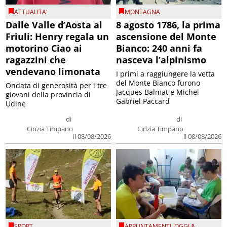
ATTUALITA'
MONTAGNA
Dalle Valle d’Aosta al
8 agosto 1786, la prima
Friuli: Henry regala un
ascensione del Monte
motorino Ciao ai
Bianco: 240 anni fa
ragazzini che
nasceva l’alpinismo
vendevano limonata
I primi a raggiungere la vetta
del Monte Bianco furono
Ondata di generosità per i tre
Jacques Balmat e Michel
giovani della provincia di
Gabriel Paccard
Udine
di
di
Cinzia Timpano
Cinzia Timpano
il 08/08/2026
il 08/08/2026
SPORT
APPUNTAMENTI
,
OGGI &