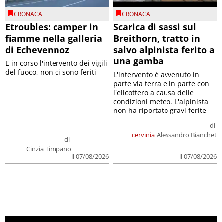
CRONACA
CRONACA
Etroubles: camper in
Scarica di sassi sul
fiamme nella galleria
Breithorn, tratto in
di Echevennoz
salvo alpinista ferito a
una gamba
E in corso l'intervento dei vigili
del fuoco, non ci sono feriti
L'intervento è avvenuto in
parte via terra e in parte con
l'elicottero a causa delle
condizioni meteo. L'alpinista
non ha riportato gravi ferite
di
cervinia
Alessandro Bianchet
di
Cinzia Timpano
il 07/08/2026
il 07/08/2026