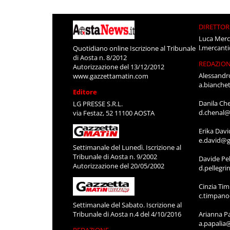
DIRETTOR
Luca Merc
l.mercant
Quotidiano online Iscrizione al Tribunale
di Aosta n. 8/2012
REDAZIO
Autorizzazione del 13/12/2012
Alessandr
www.gazzettamatin.com
a.bianche
Editore
Danila Ch
LG PRESSE S.R.L.
d.chenal@
via Festaz, 52 11100 AOSTA
Erika Davi
e.david@g
Settimanale del Lunedì. Iscrizione al
Tribunale di Aosta n. 9/2002
Davide Pel
Autorizzazione del 20/05/2002
d.pellegr
Cinzia Ti
c.timpan
Settimanale del Sabato. Iscrizione al
Tribunale di Aosta n.4 del 4/10/2016
Arianna P
a.papalia