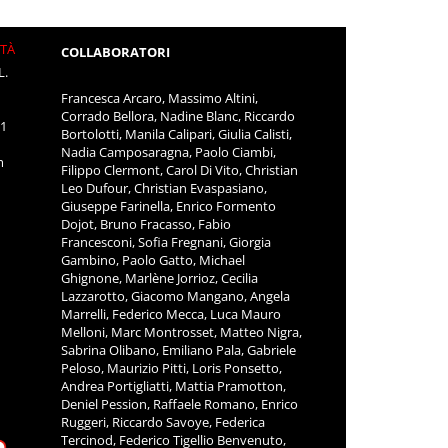
ITÀ
COLLABORATORI
L.
Francesca Arcaro, Massimo Altini,
Corrado Bellora, Nadine Blanc, Riccardo
11
Bortolotti, Manila Calipari, Giulia Calisti,
Nadia Camposaragna, Paolo Ciambi,
m
Filippo Clermont, Carol Di Vito, Christian
Leo Dufour, Christian Evaspasiano,
Giuseppe Farinella, Enrico Formento
Dojot, Bruno Fracasso, Fabio
Francesconi, Sofia Fregnani, Giorgia
Gambino, Paolo Gatto, Michael
Ghignone, Marlène Jorrioz, Cecilia
Lazzarotto, Giacomo Mangano, Angela
Marrelli, Federico Mecca, Luca Mauro
Melloni, Marc Montrosset, Matteo Nigra,
Sabrina Olibano, Emiliano Pala, Gabriele
Peloso, Maurizio Pitti, Loris Ponsetto,
Andrea Portigliatti, Mattia Pramotton,
Deniel Pession, Raffaele Romano, Enrico
Ruggeri, Riccardo Savoye, Federica
Tercinod, Federico Tigellio Benvenuto,