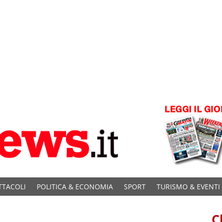
TTACOLI
POLITICA & ECONOMIA
SPORT
TURISMO & EVENTI
C