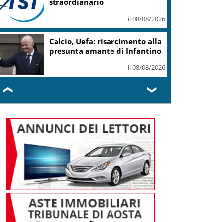
non incidano su Schengen
il 08/08/2026
Consulenti Lavoro: “Bussola”
per orientarsi tra i sistemi
retributivi Ue
il 08/08/2026
❮
❯