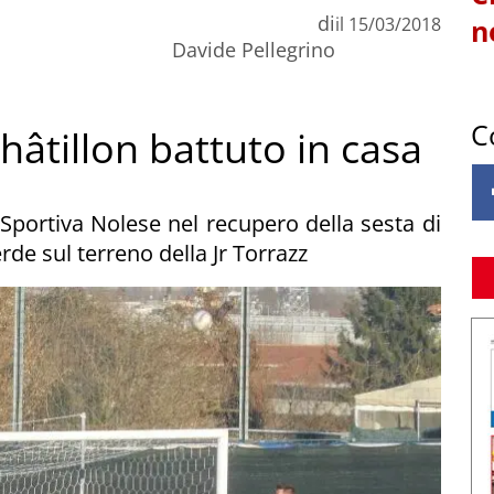
di
il
15/03/2018
n
Davide Pellegrino
C
Châtillon battuto in casa
a Sportiva Nolese nel recupero della sesta di
e sul terreno della Jr Torrazz