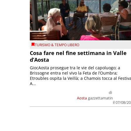
TURISMO & TEMPO LIBERO
Cosa fare nel fine settimana in Valle
d’Aosta
GiocAosta prosegue tra le vie del capoluogo; a
Brissogne entra nel vivo la Feta de l’Oumbra;
Etroubles ospita la Veillà; a Chamois tocca al Festiva
A...
di
Aosta
gazzettamatin
il 07/08/2