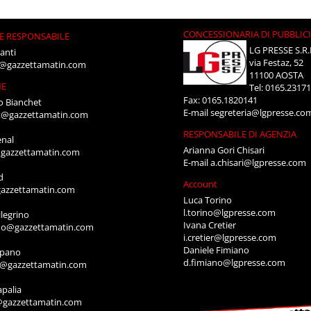
CONCESSIONARIA DI PUBBLIC
E RESPONSABILE
LG PRESSE S.R.
anti
via Festaz, 52
i@gazzettamatin.com
11100 AOSTA
NE
Tel: 0165.2317
Fax: 0165.1820141
o Bianchet
E-mail
segreteria@lgpresse.co
t@gazzettamatin.com
RESPONSABILE DI AGENZIA
enal
Arianna Gori Chisari
gazzettamatin.com
E-mail
a.chisari@lgpresse.com
d
Account
azzettamatin.com
Luca Torino
l.torino@lgpresse.com
legrino
Ivana Cretier
ino@gazzettamatin.com
i.cretier@lgpresse.com
Daniele Fimiano
mpano
d.fimiano@lgpresse.com
o@gazzettamatin.com
apalia
@gazzettamatin.com