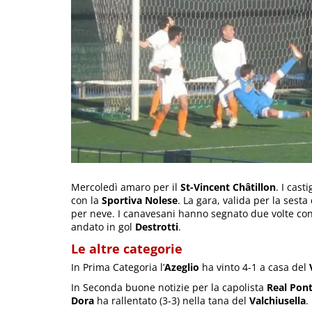
Mercoledì amaro per il
St-Vincent Châtillon
. I cas
con la
Sportiva Nolese
. La gara, valida per la sesta
per neve. I canavesani hanno segnato due volte co
andato in gol
Destrotti
.
Le altre categorie
In Prima Categoria l’
Azeglio
ha vinto 4-1 a casa del
In Seconda buone notizie per la capolista
Real Pon
Dora
ha rallentato (3-3) nella tana del
Valchiusella
.