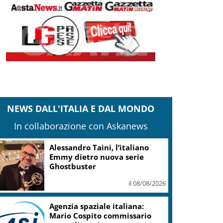
NEWS DALL'ITALIA E DAL MONDO
In collaborazione con Askanews
Sostenibilità, Villa Sandi:
sensori e IA in oltre 200 ettari
vitati
il 08/08/2026
L’Ue avverte la Spagna: le
misure sulla crisi migratoria