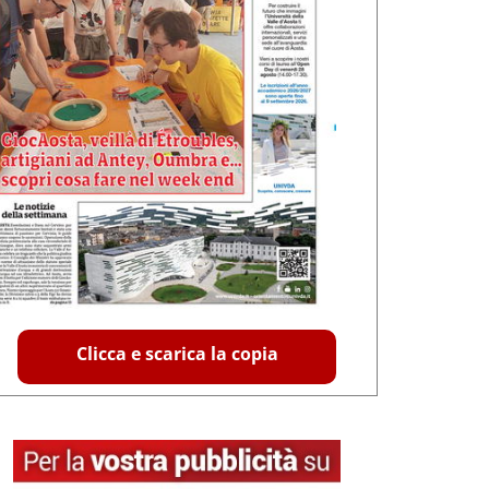
Clicca e scarica la copia