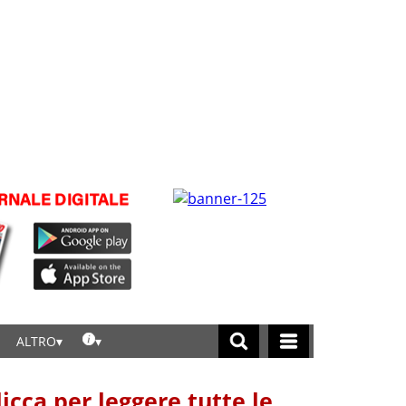
ALTRO
licca per leggere tutte le