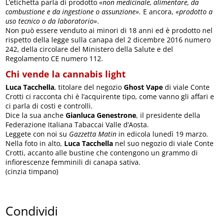
L’etichetta parla di prodotto
«non medicinale, alimentare, da
combustione e da ingestione o assunzione».
E ancora,
«prodotto a
uso tecnico o da laboratorio»
.
Non può essere venduto ai minori di 18 anni ed è prodotto nel
rispetto della legge sulla canapa del 2 dicembre 2016 numero
242, della circolare del Ministero della Salute e del
Regolamento CE numero 112.
Chi vende la cannabis light
Luca Tacchella
, titolare del negozio
Ghost Vape
di viale Conte
Crotti ci racconta chi è l’acquirente tipo, come vanno gli affari e
ci parla di costi e controlli.
Dice la sua anche
Gianluca Genestrone
, il presidente della
Federazione Italiana Tabaccai Valle d’Aosta.
Leggete con noi su
Gazzetta Matin
in edicola lunedì 19 marzo.
Nella foto in alto,
Luca Tacchella
nel suo negozio di viale Conte
Crotti, accanto alle bustine che contengono un grammo di
infiorescenze femminili di canapa sativa.
(cinzia timpano)
Condividi