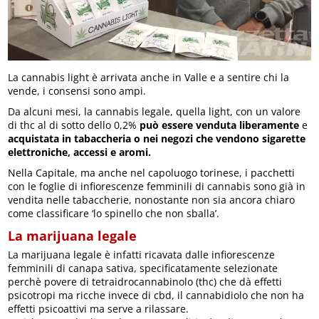
La cannabis light è arrivata anche in Valle e a sentire chi la
vende, i consensi sono ampi.
Da alcuni mesi, la cannabis legale, quella light, con un valore
di thc al di sotto dello 0,2%
può essere venduta liberamente
e
acquistata in tabaccheria o nei negozi che vendono sigarette
elettroniche, accessi e aromi.
Nella Capitale, ma anche nel capoluogo torinese, i pacchetti
con le foglie di infiorescenze femminili di cannabis sono già in
vendita nelle tabaccherie, nonostante non sia ancora chiaro
come classificare ‘lo spinello che non sballa’.
La marijuana legale
La marijuana legale è infatti ricavata dalle infiorescenze
femminili di canapa sativa, specificatamente selezionate
perchè povere di tetraidrocannabinolo (thc) che dà effetti
psicotropi ma ricche invece di cbd, il cannabidiolo che non ha
effetti psicoattivi ma serve a rilassare.