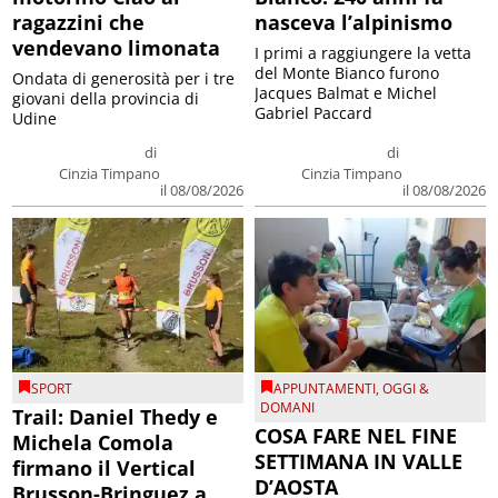
ragazzini che
nasceva l’alpinismo
vendevano limonata
I primi a raggiungere la vetta
del Monte Bianco furono
Ondata di generosità per i tre
Jacques Balmat e Michel
giovani della provincia di
Gabriel Paccard
Udine
di
di
Cinzia Timpano
Cinzia Timpano
il 08/08/2026
il 08/08/2026
SPORT
APPUNTAMENTI
,
OGGI &
DOMANI
Trail: Daniel Thedy e
COSA FARE NEL FINE
Michela Comola
SETTIMANA IN VALLE
firmano il Vertical
D’AOSTA
Brusson-Bringuez a