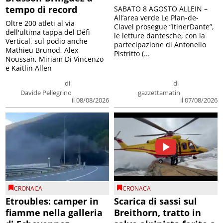
tempo di record
SABATO 8 AGOSTO ALLEIN –
All’area verde Le Plan-de-
Oltre 200 atleti al via
Clavel prosegue “ItinerDante”,
dell'ultima tappa del Défì
le letture dantesche, con la
Vertical, sul podio anche
partecipazione di Antonello
Mathieu Brunod, Alex
Pistritto (...
Noussan, Miriam Di Vincenzo
e Kaitlin Allen
di
di
Davide Pellegrino
gazzettamatin
il 08/08/2026
il 07/08/2026
CRONACA
CRONACA
Etroubles: camper in
Scarica di sassi sul
fiamme nella galleria
Breithorn, tratto in