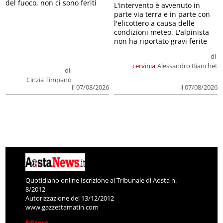
del fuoco, non ci sono feriti
L'intervento è avvenuto in
parte via terra e in parte con
l'elicottero a causa delle
condizioni meteo. L'alpinista
non ha riportato gravi ferite
di
cervinia
Alessandro Bianchet
di
Cinzia Timpano
il 07/08/2026
il 07/08/2026
Quotidiano online Iscrizione al Tribunale di Aosta n.
8/2012
Autorizzazione del 13/12/2012
www.gazzettamatin.com
Editore