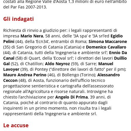
costati alla Regione Valle d’Aosta 1,3 milioni di euro nell’ambito
del Par Fas 2007-2013.
Gli indagati
Richiesta di rinvio a giudizio per: i legali rappresentanti di
impresa
Mario Nera
, 58 anni, delle ‘3A spa’ e ‘3A srl’ed
Egidio
Pelini
(44), della ‘Ecn34’, entrambi di Roma;
Simona Maccarone
(35) di San Gregorio di Catania (Catania) e
Domenico Cavallaro
(44), di Catania, tutti della ‘Ingegneria e ambiente srl’;
Ennio Da
Canal
(58) di Quart, della ‘Ecoval srl’; i direttori dei lavori
Duillio
Gal
(52), di Chatillon;
Aldo Neyroz
(59), di Sarre;
Manuel
Lavoyer
(39), di Pontey (“direttore dei lavori di fatto” per il pm);
Mauro Andrea Perino
(46), di Bollengo (Torino);
Alessandro
Ceccon
(48), di Aosta, funzionario dell’ufficio tecnico
progettazione sentieristica e cartografia dell’assessorato
regionale all’Agricoltura e risorse naturali. Introvigne ha
chiesto l’archiviazione per
Angelo Di Prima
, 39 anni, di
Catania, poiché al contrario di quanto appurato dagli
inquirenti in un primo momento, non risulta tra i legali
rappresentanti della ‘Ingegneria e ambiente srl.
Le accuse