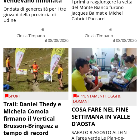
vendevano limonata
I primi a raggiungere la vetta
del Monte Bianco furono
Ondata di generosità per i tre
Jacques Balmat e Michel
giovani della provincia di
Gabriel Paccard
Udine
di
di
Cinzia Timpano
Cinzia Timpano
il 08/08/2026
il 08/08/2026
SPORT
APPUNTAMENTI
,
OGGI &
DOMANI
Trail: Daniel Thedy e
COSA FARE NEL FINE
Michela Comola
SETTIMANA IN VALLE
firmano il Vertical
D’AOSTA
Brusson-Bringuez a
tempo di record
SABATO 8 AGOSTO ALLEIN –
All’area verde Le Plan-de-