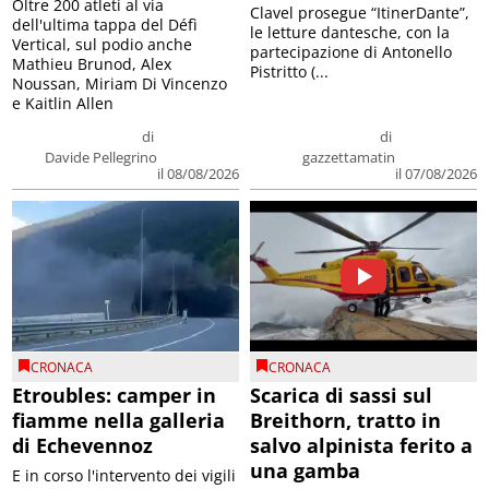
Oltre 200 atleti al via
Clavel prosegue “ItinerDante”,
dell'ultima tappa del Défì
le letture dantesche, con la
Vertical, sul podio anche
partecipazione di Antonello
Mathieu Brunod, Alex
Pistritto (...
Noussan, Miriam Di Vincenzo
e Kaitlin Allen
di
di
Davide Pellegrino
gazzettamatin
il 08/08/2026
il 07/08/2026
CRONACA
CRONACA
Etroubles: camper in
Scarica di sassi sul
fiamme nella galleria
Breithorn, tratto in
di Echevennoz
salvo alpinista ferito a
una gamba
E in corso l'intervento dei vigili