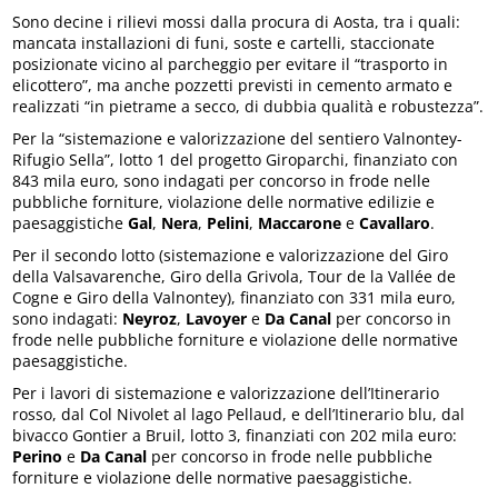
Sono decine i rilievi mossi dalla procura di Aosta, tra i quali:
mancata installazioni di funi, soste e cartelli, staccionate
posizionate vicino al parcheggio per evitare il “trasporto in
elicottero”, ma anche pozzetti previsti in cemento armato e
realizzati “in pietrame a secco, di dubbia qualità e robustezza”.
Per la “sistemazione e valorizzazione del sentiero Valnontey-
Rifugio Sella”, lotto 1 del progetto Giroparchi, finanziato con
843 mila euro, sono indagati per concorso in frode nelle
pubbliche forniture, violazione delle normative edilizie e
paesaggistiche
Gal
,
Nera
,
Pelini
,
Maccarone
e
Cavallaro
.
Per il secondo lotto (sistemazione e valorizzazione del Giro
della Valsavarenche, Giro della Grivola, Tour de la Vallée de
Cogne e Giro della Valnontey), finanziato con 331 mila euro,
sono indagati:
Neyroz
,
Lavoyer
e
Da Canal
per concorso in
frode nelle pubbliche forniture e violazione delle normative
paesaggistiche.
Per i lavori di sistemazione e valorizzazione dell’Itinerario
rosso, dal Col Nivolet al lago Pellaud, e dell’Itinerario blu, dal
bivacco Gontier a Bruil, lotto 3, finanziati con 202 mila euro:
Perino
e
Da Canal
per concorso in frode nelle pubbliche
forniture e violazione delle normative paesaggistiche.