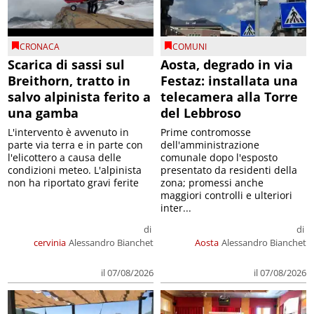
CRONACA
COMUNI
Scarica di sassi sul
Aosta, degrado in via
Breithorn, tratto in
Festaz: installata una
salvo alpinista ferito a
telecamera alla Torre
una gamba
del Lebbroso
L'intervento è avvenuto in
Prime contromosse
parte via terra e in parte con
dell'amministrazione
l'elicottero a causa delle
comunale dopo l'esposto
condizioni meteo. L'alpinista
presentato da residenti della
non ha riportato gravi ferite
zona; promessi anche
maggiori controlli e ulteriori
inter...
di
di
cervinia
Alessandro Bianchet
Aosta
Alessandro Bianchet
il 07/08/2026
il 07/08/2026