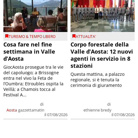
TURISMO & TEMPO LIBERO
ATTUALITA'
Cosa fare nel fine
Corpo forestale della
settimana in Valle
Valle d’Aosta: 12 nuovi
d’Aosta
agenti in servizio in 8
stazioni
GiocAosta prosegue tra le vie
del capoluogo; a Brissogne
Questa mattina, a palazzo
entra nel vivo la Feta de
regionale, si è tenuta la
l’Oumbra; Etroubles ospita la
cerimonia di giuramento
Veillà; a Chamois tocca al
Festival A...
di
di
Aosta
gazzettamatin
ethienne bredy
il 07/08/2026
il 07/08/2026