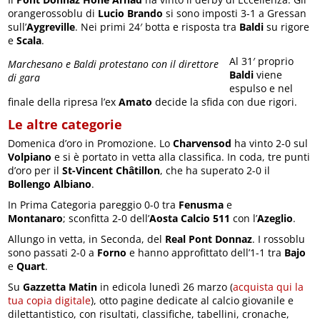
orangerossoblu di
Lucio Brando
si sono imposti 3-1 a Gressan
sull’
Aygreville
. Nei primi 24′ botta e risposta tra
Baldi
su rigore
e
Scala
.
Al 31′ proprio
Marchesano e Baldi protestano con il direttore
Baldi
viene
di gara
espulso e nel
finale della ripresa l’ex
Amato
decide la sfida con due rigori.
Le altre categorie
Domenica d’oro in Promozione. Lo
Charvensod
ha vinto 2-0 sul
Volpiano
e si è portato in vetta alla classifica. In coda, tre punti
d’oro per il
St-Vincent Châtillon
, che ha superato 2-0 il
Bollengo Albiano
.
In Prima Categoria pareggio 0-0 tra
Fenusma
e
Montanaro
; sconfitta 2-0 dell’
Aosta Calcio 511
con l’
Azeglio
.
Allungo in vetta, in Seconda, del
Real Pont Donnaz
. I rossoblu
sono passati 2-0 a
Forno
e hanno approfittato dell’1-1 tra
Bajo
e
Quart
.
Su
Gazzetta Matin
in edicola lunedì 26 marzo (
acquista qui la
tua copia digitale
), otto pagine dedicate al calcio giovanile e
dilettantistico, con risultati, classifiche, tabellini, cronache,