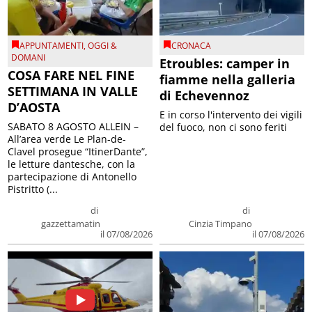
APPUNTAMENTI
,
OGGI &
CRONACA
DOMANI
Etroubles: camper in
COSA FARE NEL FINE
fiamme nella galleria
SETTIMANA IN VALLE
di Echevennoz
D’AOSTA
E in corso l'intervento dei vigili
SABATO 8 AGOSTO ALLEIN –
del fuoco, non ci sono feriti
All’area verde Le Plan-de-
Clavel prosegue “ItinerDante”,
le letture dantesche, con la
partecipazione di Antonello
Pistritto (...
di
di
gazzettamatin
Cinzia Timpano
il 07/08/2026
il 07/08/2026