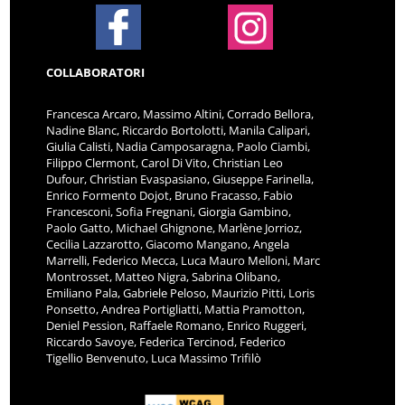
COLLABORATORI
Francesca Arcaro, Massimo Altini, Corrado Bellora,
Nadine Blanc, Riccardo Bortolotti, Manila Calipari,
Giulia Calisti, Nadia Camposaragna, Paolo Ciambi,
Filippo Clermont, Carol Di Vito, Christian Leo
Dufour, Christian Evaspasiano, Giuseppe Farinella,
Enrico Formento Dojot, Bruno Fracasso, Fabio
Francesconi, Sofia Fregnani, Giorgia Gambino,
Paolo Gatto, Michael Ghignone, Marlène Jorrioz,
Cecilia Lazzarotto, Giacomo Mangano, Angela
Marrelli, Federico Mecca, Luca Mauro Melloni, Marc
Montrosset, Matteo Nigra, Sabrina Olibano,
Emiliano Pala, Gabriele Peloso, Maurizio Pitti, Loris
Ponsetto, Andrea Portigliatti, Mattia Pramotton,
Deniel Pession, Raffaele Romano, Enrico Ruggeri,
Riccardo Savoye, Federica Tercinod, Federico
Tigellio Benvenuto, Luca Massimo Trifilò