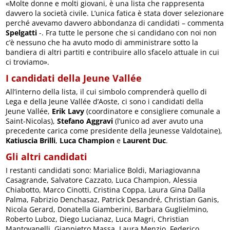
«Molte donne e molti giovani, è una lista che rappresenta
davvero la società civile. L’unica fatica è stata dover selezionare
perché avevamo davvero abbondanza di candidati – commenta
Spelgatti
-. Fra tutte le persone che si candidano con noi non
c’è nessuno che ha avuto modo di amministrare sotto la
bandiera di altri partiti e contribuire allo sfacelo attuale in cui
ci troviamo».
I candidati della Jeune Vallée
All’interno della lista, il cui simbolo comprenderà quello di
Lega e della Jeune Vallée d’Aoste, ci sono i candidati della
Jeune Vallée,
Erik Lavy
(coordinatore e consigliere comunale a
Saint-Nicolas),
Stefano Aggravi
(l’unico ad aver avuto una
precedente carica come presidente della Jeunesse Valdotaine),
Katiuscia Brilli
,
Luca Champion
e
Laurent Duc
.
Gli altri candidati
I restanti candidati sono: Marialice Boldi, Mariagiovanna
Casagrande, Salvatore Cazzato, Luca Champion, Alessia
Chiabotto, Marco Cinotti, Cristina Coppa, Laura Gina Dalla
Palma, Fabrizio Denchasaz, Patrick Desandré, Christian Ganis,
Nicola Gerard, Donatella Giamberini, Barbara Guglielmino,
Roberto Luboz, Diego Lucianaz, Luca Magri, Christian
Mantovanelli, Gianpietro Massa, Laura Menzio, Federico