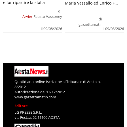
e far ripartire la stalla
Maria Vassallo ed Enrico F...
di
Arvier
Fausto Vassoney
di
gazzettamatin
il 09/08/2026
il 09/08/2026
Quotidiano online Iscrizione al Tribunale di Aosta n.
8/2012
Autorizzazione del 13/12/2012
www.gazzettamatin.com
Editore
LG PRESSE S.R.L.
via Festaz, 52 11100 AOSTA