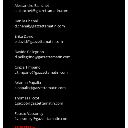
Alessandro Bianchet
a.bianchet@gazzettamatin.com
Danila Chenal
d.chenal@gazzettamatin.com
Erika David
e.david@gazzettamatin.com
Davide Pellegrino
d.pellegrino@gazzettamatin.com
Cinzia Timpano
c.timpano@gazzettamatin.com
Arianna Papalia
a.papalia@gazzettamatin.com
Thomas Piccot
t.piccot@gazzettamatin.com
Fausto Vassoney
f.vassoney@gazzettamatin.com
SEGRETERIA