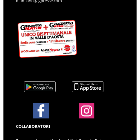
d.fimiano@lgpresse.com
COLLABORATORI