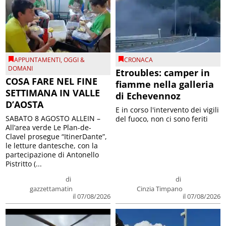
APPUNTAMENTI
,
OGGI &
CRONACA
DOMANI
Etroubles: camper in
COSA FARE NEL FINE
fiamme nella galleria
SETTIMANA IN VALLE
di Echevennoz
D’AOSTA
E in corso l'intervento dei vigili
SABATO 8 AGOSTO ALLEIN –
del fuoco, non ci sono feriti
All’area verde Le Plan-de-
Clavel prosegue “ItinerDante”,
le letture dantesche, con la
partecipazione di Antonello
Pistritto (...
di
di
gazzettamatin
Cinzia Timpano
il 07/08/2026
il 07/08/2026