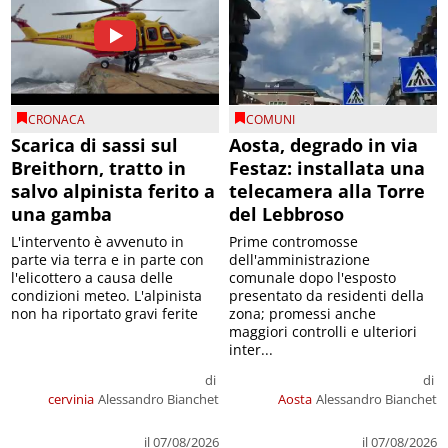
CRONACA
COMUNI
Scarica di sassi sul
Aosta, degrado in via
Breithorn, tratto in
Festaz: installata una
salvo alpinista ferito a
telecamera alla Torre
una gamba
del Lebbroso
L'intervento è avvenuto in
Prime contromosse
parte via terra e in parte con
dell'amministrazione
l'elicottero a causa delle
comunale dopo l'esposto
condizioni meteo. L'alpinista
presentato da residenti della
non ha riportato gravi ferite
zona; promessi anche
maggiori controlli e ulteriori
inter...
di
di
cervinia
Alessandro Bianchet
Aosta
Alessandro Bianchet
il 07/08/2026
il 07/08/2026