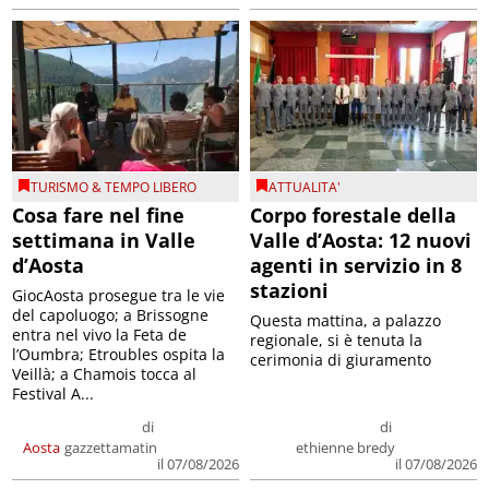
TURISMO & TEMPO LIBERO
ATTUALITA'
Cosa fare nel fine
Corpo forestale della
settimana in Valle
Valle d’Aosta: 12 nuovi
d’Aosta
agenti in servizio in 8
stazioni
GiocAosta prosegue tra le vie
del capoluogo; a Brissogne
Questa mattina, a palazzo
entra nel vivo la Feta de
regionale, si è tenuta la
l’Oumbra; Etroubles ospita la
cerimonia di giuramento
Veillà; a Chamois tocca al
Festival A...
di
di
Aosta
gazzettamatin
ethienne bredy
il 07/08/2026
il 07/08/2026