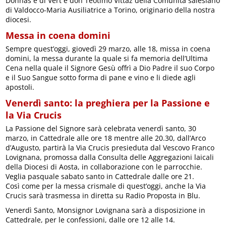
Donnas e di Vert e don Teotimo Vittaz della Comunità salesiano
di Valdocco-Maria Ausiliatrice a Torino, originario della nostra
diocesi.
Messa in coena domini
Sempre quest’oggi, giovedì 29 marzo, alle 18, missa in coena
domini, la messa durante la quale si fa memoria dell’Ultima
Cena nella quale il Signore Gesù offrì a Dio Padre il suo Corpo
e il Suo Sangue sotto forma di pane e vino e li diede agli
apostoli.
Venerdì santo: la preghiera per la Passione e
la Via Crucis
La Passione del Signore sarà celebrata venerdì santo, 30
marzo, in Cattedrale alle ore 18 mentre alle 20.30, dall’Arco
d’Augusto, partirà la Via Crucis presieduta dal Vescovo Franco
Lovignana, promossa dalla Consulta delle Aggregazioni laicali
della Diocesi di Aosta, in collaborazione con le parrocchie.
Veglia pasquale sabato santo in Cattedrale dalle ore 21.
Così come per la messa crismale di quest’oggi, anche la Via
Crucis sarà trasmessa in diretta su Radio Proposta in Blu.
Venerdì Santo, Monsignor Lovignana sarà a disposizione in
Cattedrale, per le confessioni, dalle ore 12 alle 14.