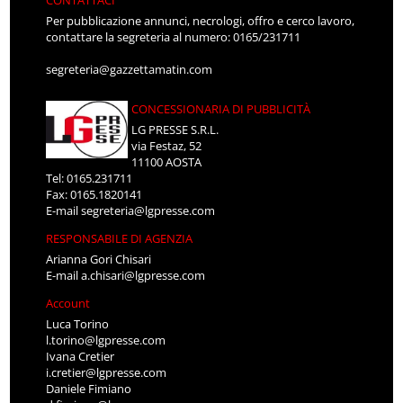
CONTATTACI
Per pubblicazione annunci, necrologi, offro e cerco lavoro,
contattare la segreteria al numero: 0165/231711
segreteria@gazzettamatin.com
CONCESSIONARIA DI PUBBLICITÀ
LG PRESSE S.R.L.
via Festaz, 52
11100 AOSTA
Tel: 0165.231711
Fax: 0165.1820141
E-mail
segreteria@lgpresse.com
RESPONSABILE DI AGENZIA
Arianna Gori Chisari
E-mail
a.chisari@lgpresse.com
Account
Luca Torino
l.torino@lgpresse.com
Ivana Cretier
i.cretier@lgpresse.com
Daniele Fimiano