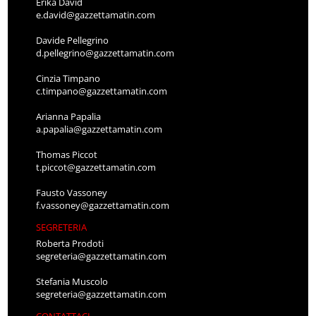
Erika David
e.david@gazzettamatin.com
Davide Pellegrino
d.pellegrino@gazzettamatin.com
Cinzia Timpano
c.timpano@gazzettamatin.com
Arianna Papalia
a.papalia@gazzettamatin.com
Thomas Piccot
t.piccot@gazzettamatin.com
Fausto Vassoney
f.vassoney@gazzettamatin.com
SEGRETERIA
Roberta Prodoti
segreteria@gazzettamatin.com
Stefania Muscolo
segreteria@gazzettamatin.com