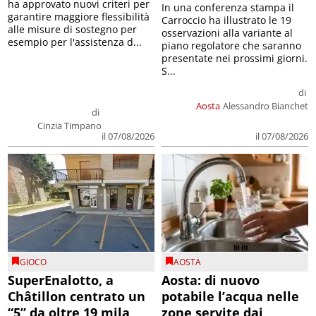
ha approvato nuovi criteri per
In una conferenza stampa il
garantire maggiore flessibilità
Carroccio ha illustrato le 19
alle misure di sostegno per
osservazioni alla variante al
esempio per l'assistenza d...
piano regolatore che saranno
presentate nei prossimi giorni.
S...
di
Aosta
Alessandro Bianchet
di
Cinzia Timpano
il 07/08/2026
il 07/08/2026
GIOCO
AOSTA
SuperEnalotto, a
Aosta: di nuovo
Châtillon centrato un
potabile l’acqua nelle
“5” da oltre 19 mila
zone servite dai