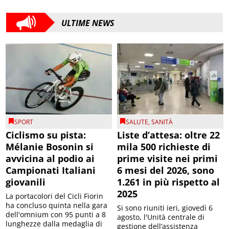
ULTIME NEWS
SPORT
SALUTE
,
SANITÀ
Ciclismo su pista:
Liste d’attesa: oltre 22
Mélanie Bosonin si
mila 500 richieste di
avvicina al podio ai
prime visite nei primi
Campionati Italiani
6 mesi del 2026, sono
giovanili
1.261 in più rispetto al
2025
La portacolori del Cicli Fiorin
ha concluso quinta nella gara
Si sono riuniti ieri, giovedì 6
dell'omnium con 95 punti a 8
agosto, l'Unità centrale di
lunghezze dalla medaglia di
gestione dell’assistenza