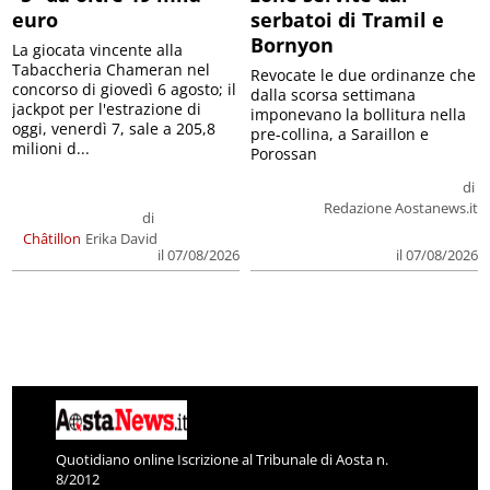
euro
serbatoi di Tramil e
Bornyon
La giocata vincente alla
Tabaccheria Chameran nel
Revocate le due ordinanze che
concorso di giovedì 6 agosto; il
dalla scorsa settimana
jackpot per l'estrazione di
imponevano la bollitura nella
oggi, venerdì 7, sale a 205,8
pre-collina, a Saraillon e
milioni d...
Porossan
di
Redazione Aostanews.it
di
Châtillon
Erika David
il 07/08/2026
il 07/08/2026
Quotidiano online Iscrizione al Tribunale di Aosta n.
8/2012