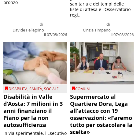
bronzo
sanitaria e dei tempi delle
liste di attesa e l'Osservatorio
regi...
di
di
Davide Pellegrino
Cinzia Timpano
il 07/08/2026
il 07/08/2026
DISABILITÀ
,
SANITÀ
,
SOCIALE
, ...
COMUNI
Disabilità in Valle
Supermercato al
d’Aosta: 7 milioni in 3
Quartiere Dora, Lega
anni finanziano il
all’attacco con 19
Piano per la non
osservazioni: «Faremo
autosufficienza
tutto per ostacolare la
scelta»
In via sperimentale, l'Esecutivo