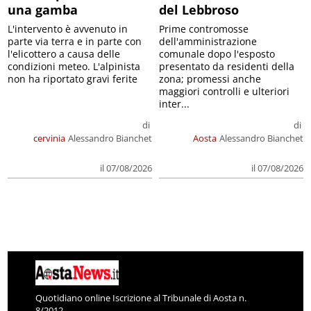
una gamba
del Lebbroso
L'intervento è avvenuto in
Prime contromosse
parte via terra e in parte con
dell'amministrazione
l'elicottero a causa delle
comunale dopo l'esposto
condizioni meteo. L'alpinista
presentato da residenti della
non ha riportato gravi ferite
zona; promessi anche
maggiori controlli e ulteriori
inter...
di
di
cervinia
Alessandro Bianchet
Aosta
Alessandro Bianchet
il 07/08/2026
il 07/08/2026
Quotidiano online Iscrizione al Tribunale di Aosta n.
8/2012