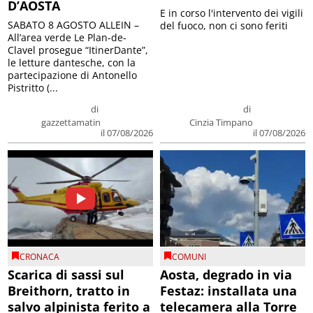
D’AOSTA
E in corso l'intervento dei vigili
SABATO 8 AGOSTO ALLEIN –
del fuoco, non ci sono feriti
All’area verde Le Plan-de-
Clavel prosegue “ItinerDante”,
le letture dantesche, con la
partecipazione di Antonello
Pistritto (...
di
di
gazzettamatin
Cinzia Timpano
il 07/08/2026
il 07/08/2026
CRONACA
COMUNI
Scarica di sassi sul
Aosta, degrado in via
Breithorn, tratto in
Festaz: installata una
salvo alpinista ferito a
telecamera alla Torre