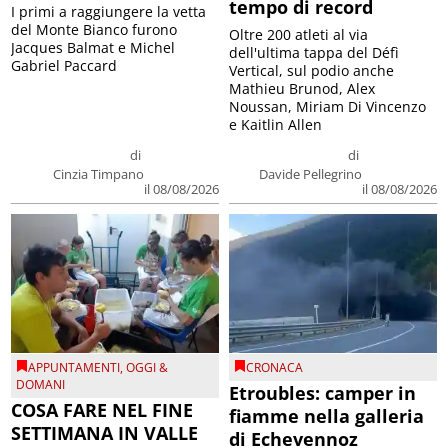
tempo di record
I primi a raggiungere la vetta
del Monte Bianco furono
Oltre 200 atleti al via
Jacques Balmat e Michel
dell'ultima tappa del Défì
Gabriel Paccard
Vertical, sul podio anche
Mathieu Brunod, Alex
Noussan, Miriam Di Vincenzo
e Kaitlin Allen
di
di
Cinzia Timpano
Davide Pellegrino
il 08/08/2026
il 08/08/2026
APPUNTAMENTI
,
OGGI &
CRONACA
DOMANI
Etroubles: camper in
COSA FARE NEL FINE
fiamme nella galleria
SETTIMANA IN VALLE
di Echevennoz