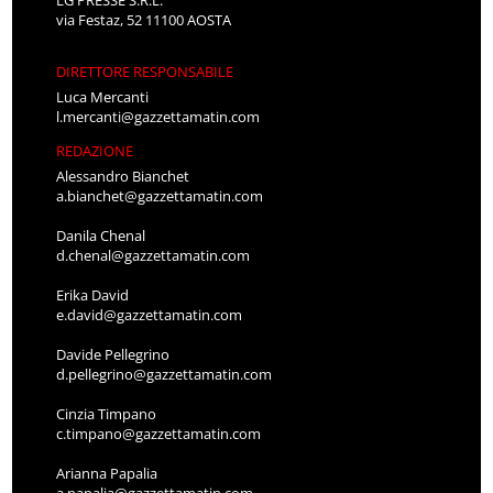
LG PRESSE S.R.L.
via Festaz, 52 11100 AOSTA
DIRETTORE RESPONSABILE
Luca Mercanti
l.mercanti@gazzettamatin.com
REDAZIONE
Alessandro Bianchet
a.bianchet@gazzettamatin.com
Danila Chenal
d.chenal@gazzettamatin.com
Erika David
e.david@gazzettamatin.com
Davide Pellegrino
d.pellegrino@gazzettamatin.com
Cinzia Timpano
c.timpano@gazzettamatin.com
Arianna Papalia