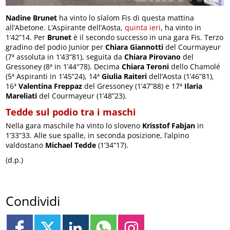
Nadine Brunet
ha vinto lo slalom Fis di questa mattina
all’Abetone. L’Aspirante dell’Aosta,
quinta ieri
, ha vinto in
1’42”14. Per
Brunet
è il secondo successo in una gara Fis. Terzo
gradino del podio Junior per
Chiara Giannotti
del Courmayeur
(7ª assoluta in 1’43”81), seguita da
Chiara Pirovano
del
Gressoney (8ª in 1’44″78). Decima
Chiara Teroni
dello Chamolé
(5ª Aspiranti in 1’45”24), 14ª
Giulia Raiteri
dell’Aosta (1’46”81),
16ª
Valentina Freppaz
del Gressoney (1’47”88) e 17ª
Ilaria
Mareliati
del Courmayeur (1’48”23).
Tedde sul podio tra i maschi
Nella gara maschile ha vinto lo sloveno
Krisstof Fabjan
in
1’33”33. Alle sue spalle, in seconda posizione, l’alpino
valdostano
Michael Tedde
(1’34”17).
(d.p.)
Condividi