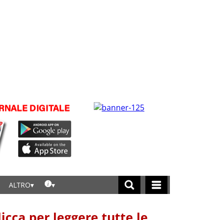
ALTRO
licca per leggere tutte le