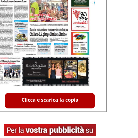
Clicca e scarica la copia