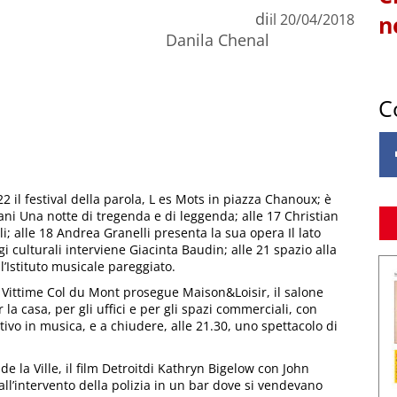
di
il
20/04/2018
n
Danila Chenal
C
22 il festival della parola, L es Mots in piazza Chanoux; è
iani Una notte di tregenda e di leggenda; alle 17 Christian
i; alle 18 Andrea Granelli presenta la sua opera Il lato
gi culturali interviene Giacinta Baudin; alle 21 spazio alla
’Istituto musicale pareggiato.
ri Vittime Col du Mont prosegue Maison&Loisir, il salone
 la casa, per gli uffici e per gli spazi commerciali, con
ivo in musica, e a chiudere, alle 21.30, uno spettacolo di
de la Ville, il film Detroitdi Kathryn Bigelow con John
dall’intervento della polizia in un bar dove si vendevano