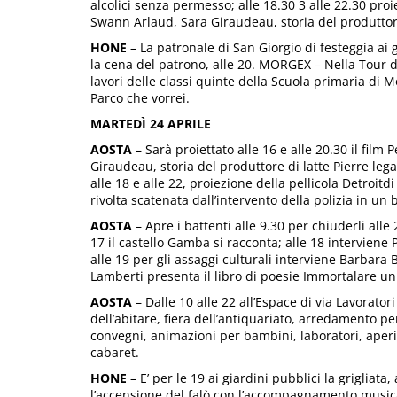
alcolici senza permesso; alle 18.30 3 alle 22.30 pro
Swann Arlaud, Sara Giraudeau, storia del produttore 
HONE
– La patronale di San Giorgio di festeggia ai g
la cena del patrono, alle 20. MORGEX – Nella Tour d
lavori delle classi quinte della Scuola primaria di 
Parco che vorrei.
MARTEDÌ 24 APRILE
AOSTA
– Sarà proiettato alle 16 e alle 20.30 il fil
Giraudeau, storia del produttore di latte Pierre lega
alle 18 e alle 22, proiezione della pellicola Detroit
rivolta scatenata dall’intervento della polizia in u
AOSTA
– Apre i battenti alle 9.30 per chiuderli alle 
17 il castello Gamba si racconta; alle 18 interviene P
alle 19 per gli assaggi culturali interviene Barbara 
Lamberti presenta il libro di poesie Immortalare u
AOSTA
– Dalle 10 alle 22 all’Espace di via Lavorato
dell’abitare, fiera dell’antiquariato, arredamento per
convegni, animazioni per bambini, laboratori, aperit
cabaret.
HONE
– E’ per le 19 ai giardini pubblici la grigliat
l’accensione del falò con l’accompagnamento musica