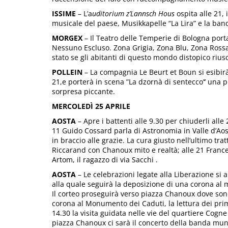
ISSIME
– L’a
uditorium z’Lannsch Hous
ospita alle 21,
musicale del paese, Musikkapelle “La Lira” e la ban
MORGEX
– Il Teatro delle Temperie di Bologna porta 
Nessuno Escluso. Zona Grigia, Zona Blu, Zona Rossa e
stato se gli abitanti di questo mondo distopico riusci
POLLEIN
– La compagnia Le Beurt et Boun
si esibir
21,e porterà in scena ”La dzornà di sentecco’
‘
una pi
sorpresa piccante.
MERCOLEDÌ 25 APRILE
AOSTA
– Apre i battenti alle 9.30 per chiuderli alle 
11 Guido Cossard parla di Astronomia in Valle d’Aost
in braccio alle grazie. La cura giusto nell’ultimo tratt
Riccarand con Chanoux mito e realtà; alle 21 Fran
Artom, il ragazzo di via Sacchi .
AOSTA
– Le celebrazioni legate alla Liberazione si a
alla quale seguirà la deposizione di una corona al m
Il corteo proseguirà verso piazza Chanoux dove son
corona al Monumento dei Caduti, la lettura dei primi a
14.30 la visita guidata nelle vie del quartiere Cogne 
piazza Chanoux ci sarà il concerto della banda mun