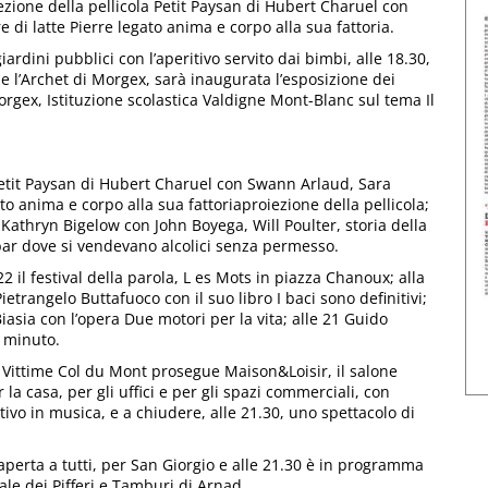
iezione della pellicola Petit Paysan di Hubert Charuel con
di latte Pierre legato anima e corpo alla sua fattoria.
iardini pubblici con l’aperitivo servito dai bimbi, alle 18.30,
e l’Archet di Morgex, sarà inaugurata l’esposizione dei
Morgex, Istituzione scolastica Valdigne Mont-Blanc sul tema Il
m Petit Paysan di Hubert Charuel con Swann Arlaud, Sara
to anima e corpo alla sua fattoriaproiezione della pellicola;
di Kathryn Bigelow con John Boyega, Will Poulter, storia della
n bar dove si vendevano alcolici senza permesso.
22 il festival della parola, L es Mots in piazza Chanoux; alla
ietrangelo Buttafuoco con il suo libro I baci sono definitivi;
Biasia con l’opera Due motori per la vita; alle 21 Guido
n minuto.
ri Vittime Col du Mont prosegue Maison&Loisir, il salone
 la casa, per gli uffici e per gli spazi commerciali, con
ivo in musica, e a chiudere, alle 21.30, uno spettacolo di
a, aperta a tutti, per San Giorgio e alle 21.30 è in programma
le dei Pifferi e Tamburi di Arnad.