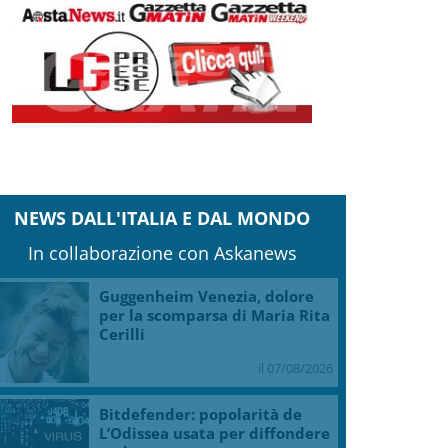
NEWS DALL'ITALIA E DAL MONDO
In collaborazione con Askanews
Guggenheim Venezia, dolore
per la scomparsa di Maria Rita
Cerilli
il 07/08/2026
Bitdefender: popolarità de
L’Odissea usata per diffondere