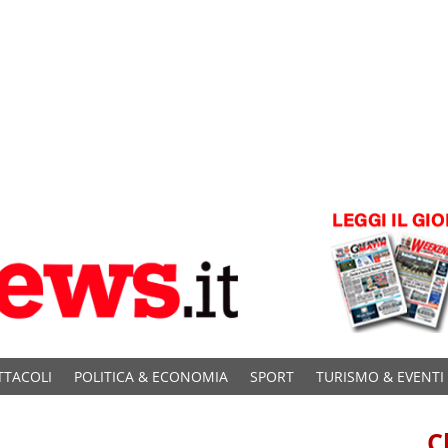
TTACOLI
POLITICA & ECONOMIA
SPORT
TURISMO & EVENTI
C