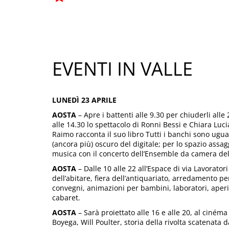
EVENTI IN VALLE
LUNEDÌ 23 APRILE
AOSTA
– Apre i battenti alle 9.30 per chiuderli alle 
alle 14.30 lo spettacolo di Ronni Bessi e Chiara Luc
Raimo racconta il suo libro Tutti i banchi sono ugual
(ancora più) oscuro del digitale; per lo spazio assag
musica con il concerto dell’Ensemble da camera dell
AOSTA
– Dalle 10 alle 22 all’Espace di via Lavorato
dell’abitare, fiera dell’antiquariato, arredamento per
convegni, animazioni per bambini, laboratori, aperit
cabaret.
AOSTA
– Sarà proiettato alle 16 e alle 20, al cinéma 
Boyega, Will Poulter, storia della rivolta scatenata 