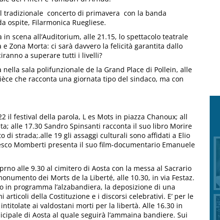
 il tradizionale concerto di primavera con la banda
da ospite, Filarmonica Ruegliese.
in scena all’Auditorium, alle 21.15, lo spettacolo teatrale
 Zona Morta: ci sarà davvero la felicità garantita dallo
ranno a superare tutti i livelli?
à nella
sala polifunzionale de la Grand Place di Pollein, alle
èce che racconta una giornata tipo del sindaco, ma con
22 il festival della parola, L es Mots in piazza Chanoux; all
a; alle 17.30 Sandro Spinsanti racconta il suo libro Morire
o di strada;.alle 19 gli assaggi culturali sono affidati a Elio
cesco Momberti presenta il suo film-documentario Emanuele
prno alle 9.30 al cimitero di Aosta con la messa al Sacrario
onumento dei Morts de la Liberté, alle 10.30, in via Festaz.
o in programma l’alzabandiera, la deposizione di una
rticoli della Costituzione e i discorsi celebrativi. E’ per le
intitolate ai valdostani morti per la libertà. Alle 16.30 in
icipale di Aosta al quale seguirà l’ammaina bandiere. Sui