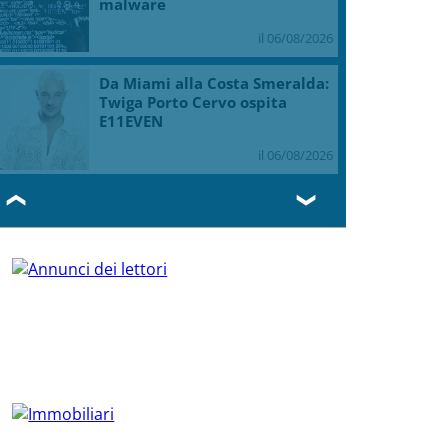
malware
il 06/08/2026
Da Miami alla Costa Smeralda:
Twiga Porto Cervo ospita
E11EVEN
il 06/08/2026
❮
❯