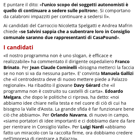
E puntare il dito: «
l’unico scopo dei soggetti autonomisti è
quello di continuare a sedere sulle poltron
e. Si comportano
da calabroni impazziti per continuare a sedersi lì».
Ai candidati del Carroccio Nicoletta Spelgatti e Andrea Mafrin
chiede «
se Salvini sappia che a subentrare loro in Consiglio
comunale saranno due rappresentanti di CasaPound
».
I candidati
«Il nostro programma non è uno slogan, è efficace e
realizzabile» ha commentato il dirigente ospedaliero
Franco
Brinato
. Per
Jean Claude Cominelli
«bisogna metterci la faccia
se no non si va da nessuna parte». E’ convinta
Manuela Gallizi
che «il centrodestra deve di nuovo mettere piede a Palazzo
regionale». Ha ribadito il giovane
Davy Gérard
che «il
programma non è costruito su castelli di carta».
Edoardo
Melgara
, che dopo le politiche ci riprova, ha detto: «noi
abbiamo idee chiare nella testa e nel cuore di ciò di cui ha
bisogno la Valle d’Aosta. La grande sfida è far funzionare bene
ciò che abbiamo». Per
Orlando Navarra
, di nuovo in campo,
«siamo portatori di idee importanti e ci dobbiamo dare da fare
per rientrare in Consiglio Valle». Per
Luigi Nardi
«abbiamo
fatto un miracolo con la raccolta firme, ora dobbiamo credere
nell’impresa di rientrare a Palazzo».