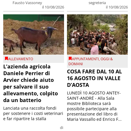
Fausto Vassoney
segreteria
il 10/08/2026
il 10/08/2026
ALLEVAMENTO
APPUNTAMENTI
,
OGGI &
DOMANI
L’azienda agricola
COSA FARE DAL 10 AL
Daniele Perrier di
16 AGOSTO IN VALLE
Arvier chiede aiuto
D’AOSTA
per salvare il suo
allevamento, colpito
LUNEDÌ 10 AGOSTO ANTEY-
SAINT-ANDRÉ - Alla Sala
da un batterio
mostre Biblioteca sarà
Lanciata una raccolta fondi
possibile partecipare alla
per sostenere i costi veterinari
presentazione del libro di
e far ripartire la stalla
Maria Vassallo ed Enrico F...
di