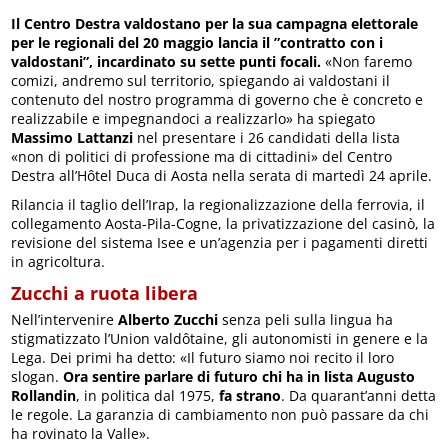
Il Centro Destra valdostano per la sua campagna elettorale
per le regionali del 20 maggio lancia il ”contratto con i
valdostani”, incardinato su sette punti focali.
«Non faremo
comizi, andremo sul territorio, spiegando ai valdostani il
contenuto del nostro programma di governo che è concreto e
realizzabile e impegnandoci a realizzarlo» ha spiegato
Massimo Lattanzi
nel presentare i 26 candidati della lista
«non di politici di professione ma di cittadini» del Centro
Destra all’Hôtel Duca di Aosta nella serata di martedì 24 aprile.
Rilancia il taglio dell’Irap, la regionalizzazione della ferrovia, il
collegamento Aosta-Pila-Cogne, la privatizzazione del casinò, la
revisione del sistema Isee e un’agenzia per i pagamenti diretti
in agricoltura.
Zucchi a ruota libera
Nell’intervenire
Alberto Zucchi
senza peli sulla lingua ha
stigmatizzato l’Union valdôtaine, gli autonomisti in genere e la
Lega. Dei primi ha detto: «Il futuro siamo noi recito il loro
slogan.
Ora sentire parlare di futuro chi ha in lista Augusto
Rollandin
, in politica dal 1975,
fa strano
. Da quarant’anni detta
le regole. La garanzia di cambiamento non può passare da chi
ha rovinato la Valle».