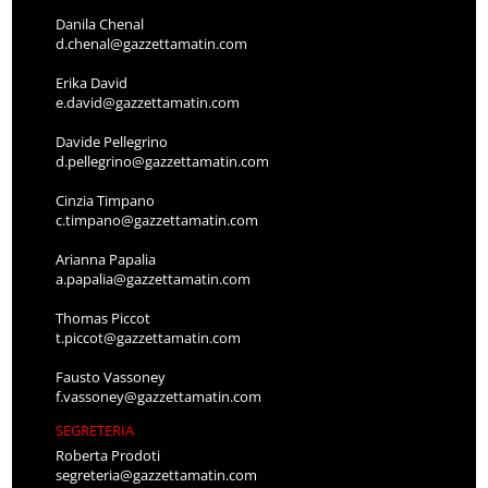
Danila Chenal
d.chenal@gazzettamatin.com
Erika David
e.david@gazzettamatin.com
Davide Pellegrino
d.pellegrino@gazzettamatin.com
Cinzia Timpano
c.timpano@gazzettamatin.com
Arianna Papalia
a.papalia@gazzettamatin.com
Thomas Piccot
t.piccot@gazzettamatin.com
Fausto Vassoney
f.vassoney@gazzettamatin.com
SEGRETERIA
Roberta Prodoti
segreteria@gazzettamatin.com