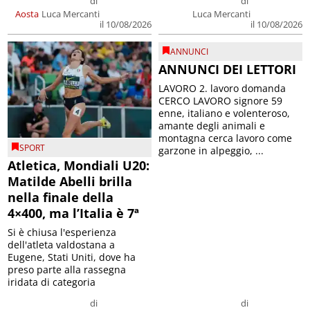
di
di
Aosta
Luca Mercanti
Luca Mercanti
il 10/08/2026
il 10/08/2026
ANNUNCI
ANNUNCI DEI LETTORI
LAVORO 2. lavoro domanda
CERCO LAVORO signore 59
enne, italiano e volenteroso,
amante degli animali e
montagna cerca lavoro come
SPORT
garzone in alpeggio, ...
Atletica, Mondiali U20:
Matilde Abelli brilla
nella finale della
4×400, ma l’Italia è 7ª
Si è chiusa l'esperienza
dell'atleta valdostana a
Eugene, Stati Uniti, dove ha
preso parte alla rassegna
iridata di categoria
di
di