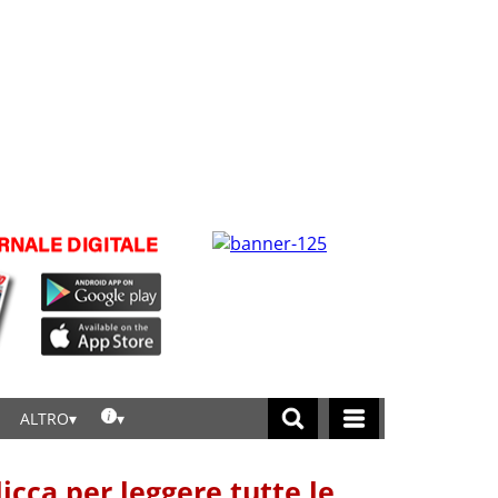
ALTRO
licca per leggere tutte le