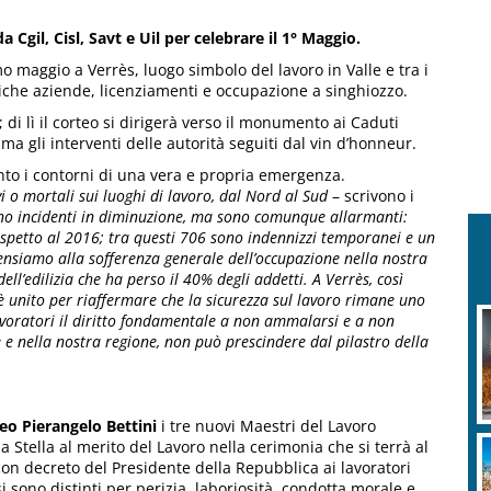
da Cgil, Cisl, Savt e Uil per celebrare il 1° Maggio.
 maggio a Verrès, luogo simbolo del lavoro in Valle e tra i
iche aziende, licenziamenti e occupazione a singhiozzo.
; di lì il corteo si dirigerà verso il monumento ai Caduti
a gli interventi delle autorità seguiti dal vin d’honneur.
unto i contorni di una vera e propria emergenza.
 o mortali sui luoghi di lavoro, dal Nord al Sud
– scrivono i
trano incidenti in diminuzione, ma sono comunque allarmanti:
rispetto al 2016; tra questi 706 sono indennizzi temporanei e un
ensiamo alla sofferenza generale dell’occupazione nella nostra
ell’edilizia che ha perso il 40% degli addetti. A Verrès, così
o è unito per riaffermare che la sicurezza sul lavoro rimane uno
lavoratori il diritto fondamentale a non ammalarsi e a non
e e nella nostra regione, non può prescindere dal pilastro della
o Pierangelo Bettini
i tre nuovi Maestri del Lavoro
Stella al merito del Lavoro nella cerimonia che si terrà al
 con decreto del Presidente della Repubblica ai lavoratori
i sono distinti per perizia, laboriosità, condotta morale e