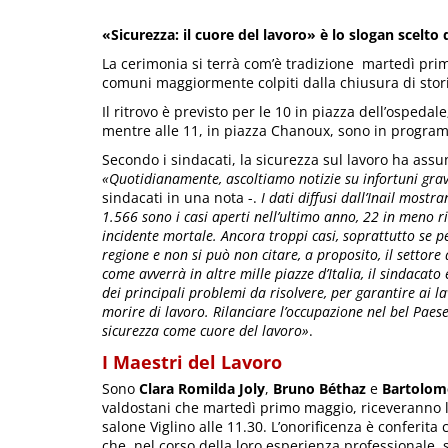
«Sicurezza: il cuore del lavoro» è lo slogan
scelto 
La cerimonia si terrà com’è tradizione martedì primo
comuni maggiormente colpiti dalla chiusura di stor
Il ritrovo è previsto per le 10 in piazza dell’ospedale
mentre alle 11, in piazza Chanoux, sono in programm
Secondo i sindacati, la sicurezza sul lavoro ha ass
«Quotidianamente, ascoltiamo notizie su infortuni gravi
sindacati in una nota -.
I dati diffusi dall’Inail mos
1.566 sono i casi aperti nell’ultimo anno, 22 in meno 
incidente mortale. Ancora troppi casi, soprattutto se p
regione e non si può non citare, a proposito, il settore d
come avverrà in altre mille piazze d’Italia, il sindacat
dei principali problemi da risolvere, per garantire ai 
morire di lavoro. Rilanciare l’occupazione nel bel Paes
sicurezza come cuore del lavoro»
.
I Maestri del Lavoro
Sono
Clara Romilda Joly
,
Bruno Béthaz
e
Bartolome
valdostani che martedì primo maggio, riceveranno la 
salone Viglino alle 11.30. L’onorificenza è conferita
che, nel corso della loro esperienza professionale, s