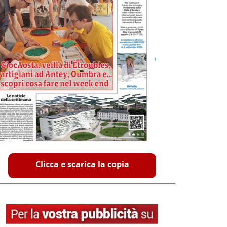
Clicca e scarica la copia