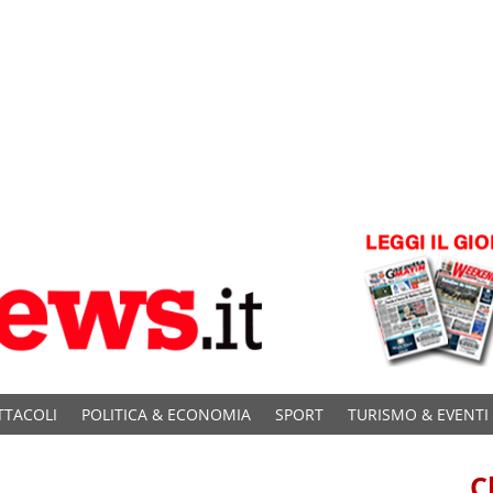
TTACOLI
POLITICA & ECONOMIA
SPORT
TURISMO & EVENTI
C