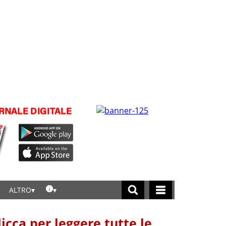
ALTRO
licca per leggere tutte le