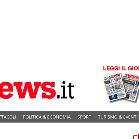
TTACOLI
POLITICA & ECONOMIA
SPORT
TURISMO & EVENTI
C