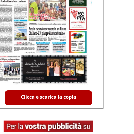
Clicca e scarica la copia