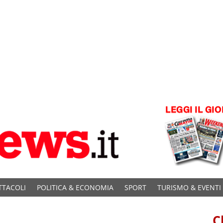
TTACOLI
POLITICA & ECONOMIA
SPORT
TURISMO & EVENTI
C