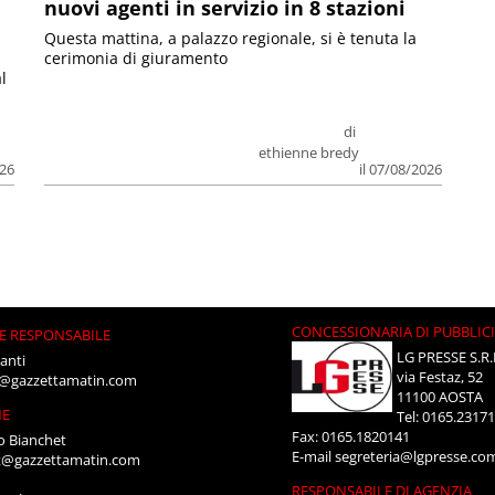
nuovi agenti in servizio in 8 stazioni
Questa mattina, a palazzo regionale, si è tenuta la
cerimonia di giuramento
l
di
ethienne bredy
026
il 07/08/2026
CONCESSIONARIA DI PUBBLIC
E RESPONSABILE
LG PRESSE S.R.
anti
via Festaz, 52
i@gazzettamatin.com
11100 AOSTA
NE
Tel: 0165.2317
Fax: 0165.1820141
o Bianchet
E-mail
segreteria@lgpresse.co
t@gazzettamatin.com
RESPONSABILE DI AGENZIA