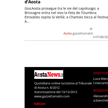
d’Aosta
GiocAosta prosegue tra le vie del capoluogo; a
Brissogne entra nel vivo la Feta de l’Oumbra;
Etroubles ospita la Veillà; a Chamois tocca al Festiva
A...
di
Aosta
gazzettamatin
il 07/08/2
DIRETTOR
Luca Merc
l.mercant
Quotidiano online Iscrizione al Tribunale
di Aosta n. 8/2012
REDAZIO
Autorizzazione del 13/12/2012
Alessandr
www.gazzettamatin.com
a.bianche
Editore