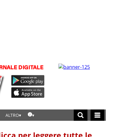
ALTRO
licca per leggere tutte le