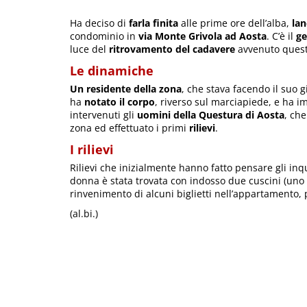
Ha deciso di
farla finita
alle prime ore dell’alba,
lan
condominio in
via Monte Grivola ad Aosta
. C’è il
ge
luce del
ritrovamento del cadavere
avvenuto quest
Le dinamiche
Un residente della zona
, che stava facendo il suo 
ha
notato il corpo
, riverso sul marciapiede, e ha
intervenuti gli
uomini della Questura di Aosta
, ch
zona ed effettuato i primi
rilievi
.
I rilievi
Rilievi che inizialmente hanno fatto pensare gli inq
donna è stata trovata con indosso due cuscini (uno d
rinvenimento di alcuni biglietti nell’appartamento,
(al.bi.)