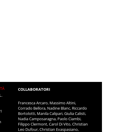
ITÀ
COLLABORATORI
L.
Francesca Arcaro, Massimo Altini,
Corrado Bellora, Nadine Blanc, Riccardo
11
Bortolotti, Manila Calipari, Giulia Calisti,
Nadia Camposaragna, Paolo Ciambi,
m
Filippo Clermont, Carol Di Vito, Christian
Leo Dufour, Christian Evaspasiano,