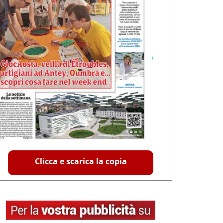
Clicca e scarica la copia