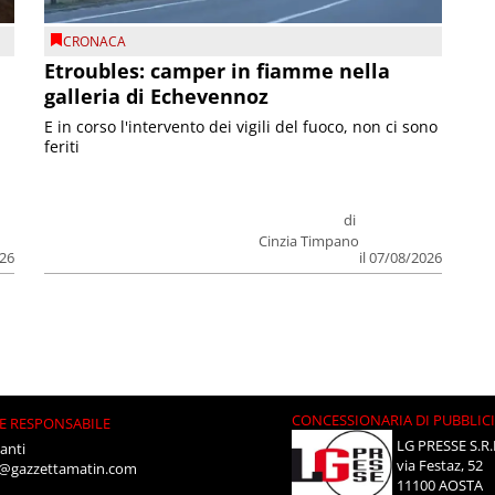
CRONACA
Etroubles: camper in fiamme nella
galleria di Echevennoz
E in corso l'intervento dei vigili del fuoco, non ci sono
feriti
di
Cinzia Timpano
026
il 07/08/2026
CONCESSIONARIA DI PUBBLIC
E RESPONSABILE
LG PRESSE S.R.
anti
via Festaz, 52
i@gazzettamatin.com
11100 AOSTA