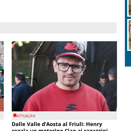
ATTUALITA'
Dalle Valle d’Aosta al Friuli: Henry
regala un motorino Ciao ai ragazzini