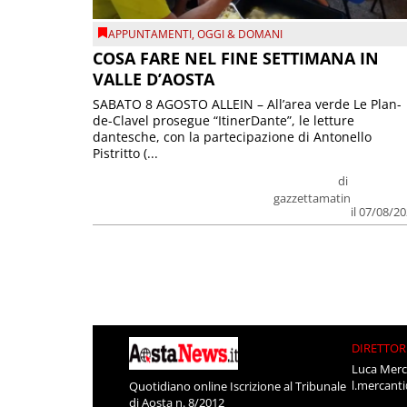
APPUNTAMENTI
,
OGGI & DOMANI
COSA FARE NEL FINE SETTIMANA IN
VALLE D’AOSTA
SABATO 8 AGOSTO ALLEIN – All’area verde Le Plan-
de-Clavel prosegue “ItinerDante”, le letture
dantesche, con la partecipazione di Antonello
Pistritto (...
di
gazzettamatin
il 07/08/2
DIRETTOR
Luca Merc
l.mercant
Quotidiano online Iscrizione al Tribunale
di Aosta n. 8/2012