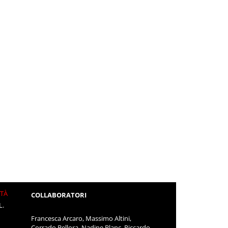
ITÀ
COLLABORATORI
L.
Francesca Arcaro, Massimo Altini,
Corrado Bellora, Nadine Blanc, Riccardo