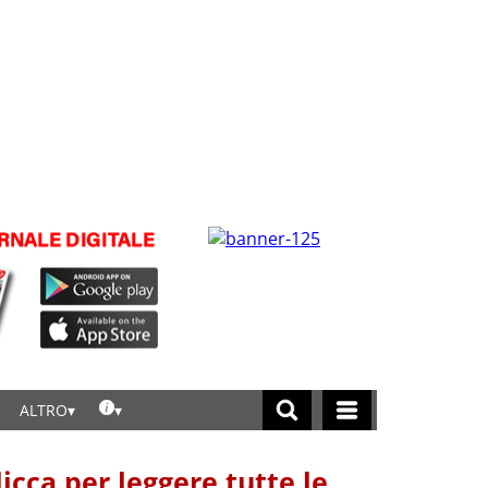
ALTRO
licca per leggere tutte le