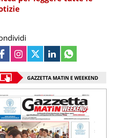
otizie
ondividi
GAZZETTA MATIN E WEEKEND