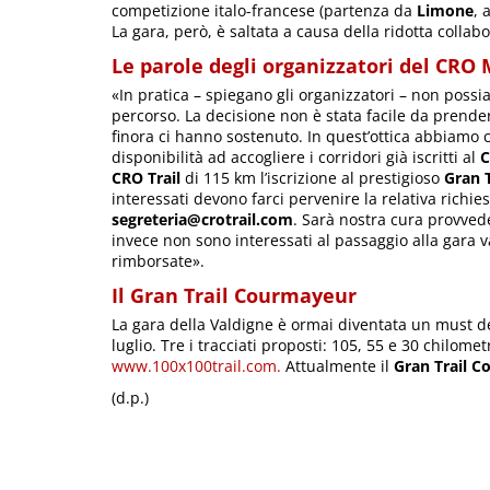
competizione italo-francese (partenza da
Limone
, 
La gara, però, è saltata a causa della ridotta collabor
Le parole degli organizzatori del CRO
«In pratica – spiegano gli organizzatori – non possi
percorso. La decisione non è stata facile da prende
finora ci hanno sostenuto. In quest’ottica abbiamo 
disponibilità ad accogliere i corridori già iscritti al
CRO Trail
di 115 km l’iscrizione al prestigioso
Gran 
interessati devono farci pervenire la relativa richie
segreteria@crotrail.com
. Sarà nostra cura provveder
invece non sono interessati al passaggio alla gara 
rimborsate».
Il Gran Trail Courmayeur
La gara della Valdigne è ormai diventata un must de
luglio. Tre i tracciati proposti: 105, 55 e 30 chilomet
www.100x100trail.com.
Attualmente il
Gran Trail 
(d.p.)