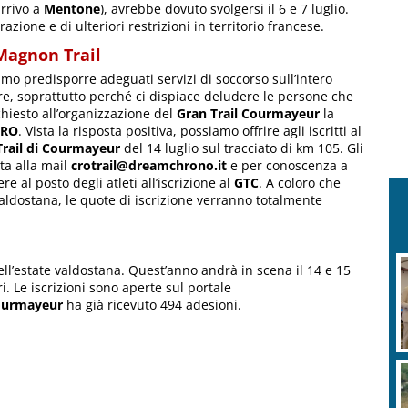
arrivo a
Mentone
), avrebbe dovuto svolgersi il 6 e 7 luglio.
azione e di ulteriori restrizioni in territorio francese.
 Magnon Trail
amo predisporre adeguati servizi di soccorso sull’intero
re, soprattutto perché ci dispiace deludere le persone che
chiesto all’organizzazione del
Gran Trail Courmayeur
la
CRO
. Vista la risposta positiva, possiamo offrire agli iscritti al
Trail di Courmayeur
del 14 luglio sul tracciato di km 105. Gli
sta alla mail
crotrail@dreamchrono.it
e per conoscenza a
e al posto degli atleti all’iscrizione al
GTC
. A coloro che
valdostana, le quote di iscrizione verranno totalmente
ll’estate valdostana. Quest’anno andrà in scena il 14 e 15
ri. Le iscrizioni sono aperte sul portale
Courmayeur
ha già ricevuto 494 adesioni.