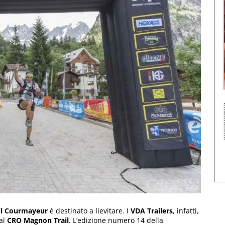
il Courmayeur
è destinato a lievitare. I
VDA Trailers
, infatti,
 al
CRO Magnon Trail
. L’edizione numero 14 della