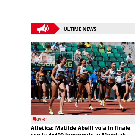
ULTIME NEWS
SPORT
Atletica: Matilde Abelli vola in finale
con la 4×400 femminile ai Mondiali