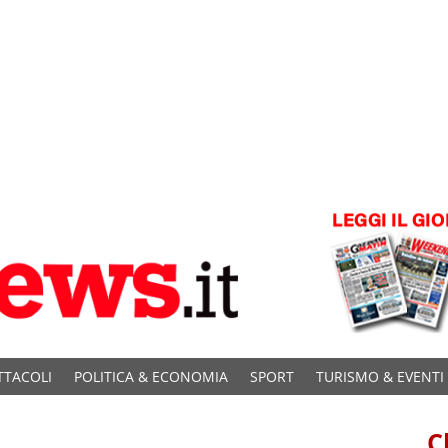
TTACOLI
POLITICA & ECONOMIA
SPORT
TURISMO & EVENTI
C