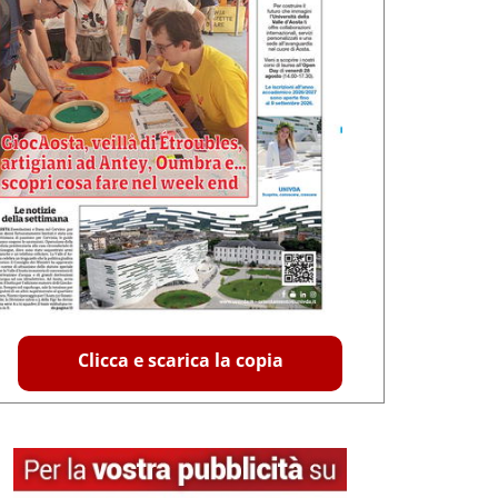
Clicca e scarica la copia