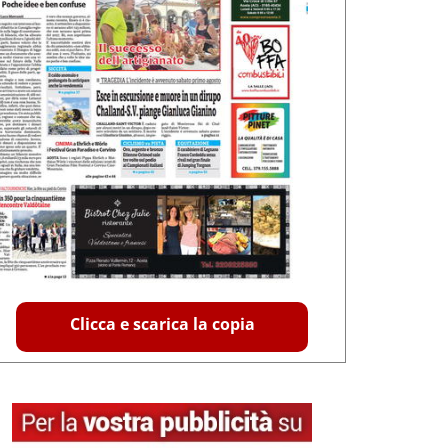
Clicca e scarica la copia