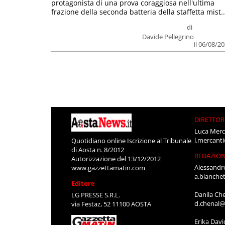
protagonista di una prova coraggiosa nell'ultima
frazione della seconda batteria della staffetta mist..
di
Davide Pellegrino
il 06/08/2
DIRETTOR
Luca Merc
l.mercant
Quotidiano online Iscrizione al Tribunale
di Aosta n. 8/2012
REDAZIO
Autorizzazione del 13/12/2012
Alessandr
www.gazzettamatin.com
a.bianche
Editore
Danila Ch
LG PRESSE S.R.L.
d.chenal@
via Festaz, 52 11100 AOSTA
Erika Davi