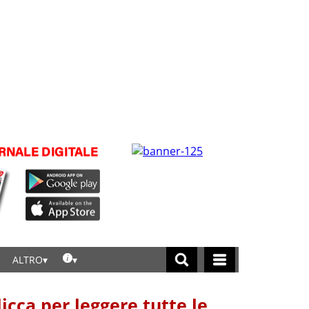
ALTRO
licca per leggere tutte le