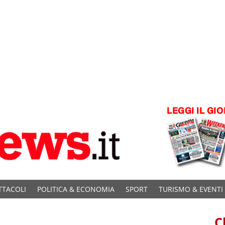
TTACOLI
POLITICA & ECONOMIA
SPORT
TURISMO & EVENTI
C