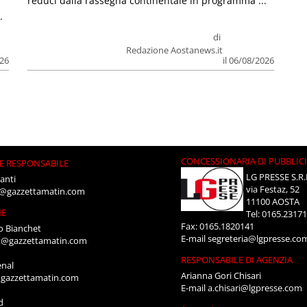
reduci dalla rassegna continentale in programma ...
.
di
Redazione Aostanews.it
026
il 06/08/2026
CONCESSIONARIA DI PUBBLIC
E RESPONSABILE
LG PRESSE S.R.
anti
via Festaz, 52
i@gazzettamatin.com
11100 AOSTA
NE
Tel: 0165.2317
Fax: 0165.1820141
o Bianchet
E-mail
segreteria@lgpresse.co
t@gazzettamatin.com
RESPONSABILE DI AGENZIA
enal
Arianna Gori Chisari
gazzettamatin.com
E-mail
a.chisari@lgpresse.com
d