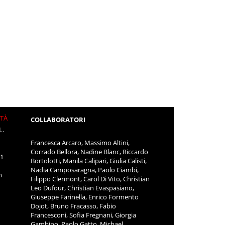
ITÀ
COLLABORATORI
L.
Francesca Arcaro, Massimo Altini,
Corrado Bellora, Nadine Blanc, Riccardo
11
Bortolotti, Manila Calipari, Giulia Calisti,
Nadia Camposaragna, Paolo Ciambi,
m
Filippo Clermont, Carol Di Vito, Christian
Leo Dufour, Christian Evaspasiano,
Giuseppe Farinella, Enrico Formento
Dojot, Bruno Fracasso, Fabio
Francesconi, Sofia Fregnani, Giorgia
Gambino, Paolo Gatto, Michael