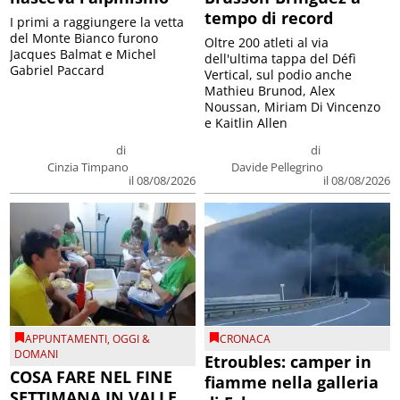
tempo di record
I primi a raggiungere la vetta
del Monte Bianco furono
Oltre 200 atleti al via
Jacques Balmat e Michel
dell'ultima tappa del Défì
Gabriel Paccard
Vertical, sul podio anche
Mathieu Brunod, Alex
Noussan, Miriam Di Vincenzo
e Kaitlin Allen
di
di
Cinzia Timpano
Davide Pellegrino
il 08/08/2026
il 08/08/2026
APPUNTAMENTI
,
OGGI &
CRONACA
DOMANI
Etroubles: camper in
COSA FARE NEL FINE
fiamme nella galleria
SETTIMANA IN VALLE