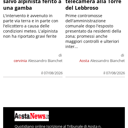
salvo alpinista ferito a
telecamera alla Torre
una gamba
del Lebbroso
L'intervento è avvenuto in
Prime contromosse
parte via terra e in parte con
dell'amministrazione
l'elicottero a causa delle
comunale dopo l'esposto
condizioni meteo. L'alpinista
presentato da residenti della
non ha riportato gravi ferite
zona; promessi anche
maggiori controlli e ulteriori
inter...
di
di
cervinia
Alessandro Bianchet
Aosta
Alessandro Bianchet
il 07/08/2026
il 07/08/2026
Quotidiano online Iscrizione al Tribunale di Aosta n.