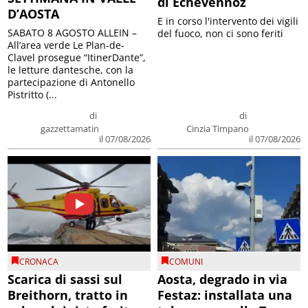
di Echevennoz
D’AOSTA
E in corso l'intervento dei vigili
SABATO 8 AGOSTO ALLEIN –
del fuoco, non ci sono feriti
All’area verde Le Plan-de-
Clavel prosegue “ItinerDante”,
le letture dantesche, con la
partecipazione di Antonello
Pistritto (...
di
di
gazzettamatin
Cinzia Timpano
il 07/08/2026
il 07/08/2026
CRONACA
COMUNI
Scarica di sassi sul
Aosta, degrado in via
Breithorn, tratto in
Festaz: installata una