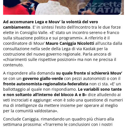
Ad accomunare Lega e Mouv’ la volontà del vero
cambiamento
. E’ in sintesi l’esito dell’incontro tra le due forze
elette in Consiglio Valle. «E’ stato un incontro sereno e franco
sulla situazione politica e sui programmi». A riferirlo è il
coordinatore di Mouv’
Mauro Caniggia Nicolotti
all’uscita dalla
consultazione nella sede della Lega di via Kaolak per la
costruzione del nuovo governo regionale. Parla ancora di
«chiarimenti sulle rispettive posizioni» ma non ne precisa il
contenuto.
A rispondere alla domanda
su quale fronte si schiererà Mouv’
se con un
governo giallo-verde
con pezzi autonomisti o con il
fronte autonomista-regionalista-federalista
non ci sta. «E’ un
ballottaggio al quale non rispondiamo.
Le variabili sono tante
e non soltanto all’interno del blocco A e B
» dice alludendo ai
veti incrociati e aggiunge: «non è solo una questione di numeri
ma di intelligenze da mettere insieme per operare al meglio
per la comunità valdostana».
Conclude Caniggia, rimandando un quadro più chiaro alla
settimana prossima: «Trarremo le conclusioni con i nostri