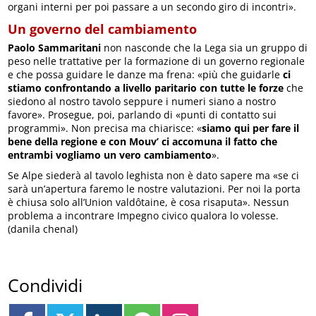
organi interni per poi passare a un secondo giro di incontri».
Un governo del cambiamento
Paolo Sammaritani
non nasconde che la Lega sia un gruppo di
peso nelle trattative per la formazione di un governo regionale
e che possa guidare le danze ma frena: «più che guidarle
ci
stiamo confrontando a livello paritario con tutte le forze
che
siedono al nostro tavolo seppure i numeri siano a nostro
favore». Prosegue, poi, parlando di «punti di contatto sui
programmi». Non precisa ma chiarisce: «
siamo qui per fare il
bene della regione e con Mouv’ ci accomuna il fatto che
entrambi vogliamo un vero cambiamento
».
Se Alpe siederà al tavolo leghista non è dato sapere ma «se ci
sarà un’apertura faremo le nostre valutazioni. Per noi la porta
è chiusa solo all’Union valdôtaine, è cosa risaputa». Nessun
problema a incontrare Impegno civico qualora lo volesse.
(danila chenal)
Condividi