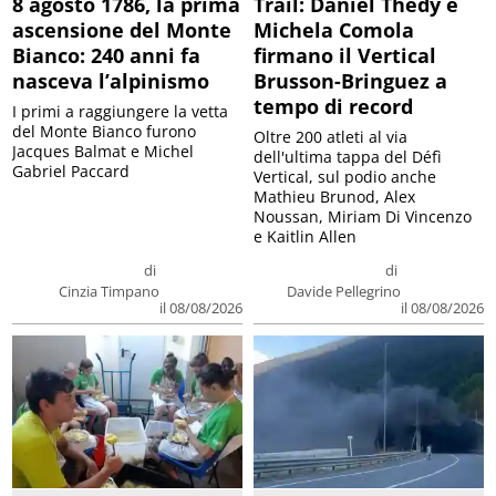
8 agosto 1786, la prima
Trail: Daniel Thedy e
ascensione del Monte
Michela Comola
Bianco: 240 anni fa
firmano il Vertical
nasceva l’alpinismo
Brusson-Bringuez a
tempo di record
I primi a raggiungere la vetta
del Monte Bianco furono
Oltre 200 atleti al via
Jacques Balmat e Michel
dell'ultima tappa del Défì
Gabriel Paccard
Vertical, sul podio anche
Mathieu Brunod, Alex
Noussan, Miriam Di Vincenzo
e Kaitlin Allen
di
di
Cinzia Timpano
Davide Pellegrino
il 08/08/2026
il 08/08/2026