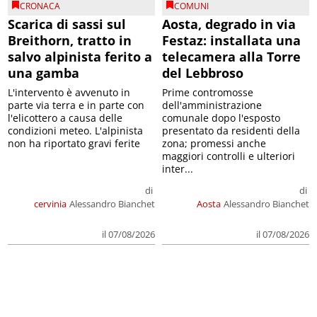
CRONACA
COMUNI
Scarica di sassi sul
Aosta, degrado in via
Breithorn, tratto in
Festaz: installata una
salvo alpinista ferito a
telecamera alla Torre
una gamba
del Lebbroso
L'intervento è avvenuto in
Prime contromosse
parte via terra e in parte con
dell'amministrazione
l'elicottero a causa delle
comunale dopo l'esposto
condizioni meteo. L'alpinista
presentato da residenti della
non ha riportato gravi ferite
zona; promessi anche
maggiori controlli e ulteriori
inter...
di
di
cervinia
Alessandro Bianchet
Aosta
Alessandro Bianchet
il 07/08/2026
il 07/08/2026