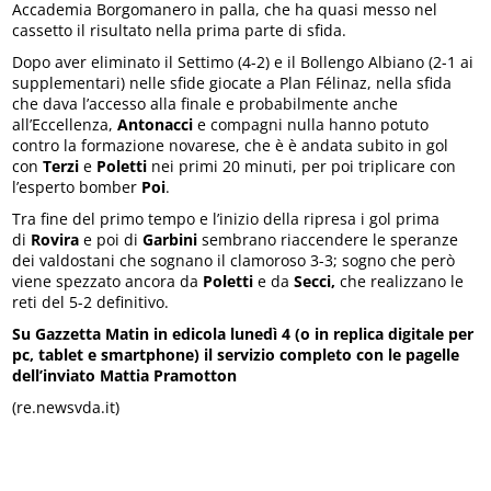
Accademia Borgomanero in palla, che ha quasi messo nel
cassetto il risultato nella prima parte di sfida.
Dopo aver eliminato il Settimo (4-2) e il Bollengo Albiano (2-1 ai
supplementari) nelle sfide giocate a Plan Félinaz, nella sfida
che dava l’accesso alla finale e probabilmente anche
all’Eccellenza,
Antonacci
e compagni nulla hanno potuto
contro la formazione novarese, che è è andata subito in gol
con
Terzi
e
Poletti
nei primi 20 minuti, per poi triplicare con
l’esperto bomber
Poi
.
Tra fine del primo tempo e l’inizio della ripresa i gol prima
di
Rovira
e poi di
Garbini
sembrano
riaccendere le speranze
dei valdostani che sognano il clamoroso 3-3; sogno che però
viene spezzato ancora da
Poletti
e da
Secci,
che realizzano le
reti del 5-2 definitivo.
Su Gazzetta Matin in edicola lunedì 4 (o in replica digitale per
pc, tablet e smartphone) il servizio completo con le pagelle
dell’inviato Mattia Pramotton
(re.newsvda.it)