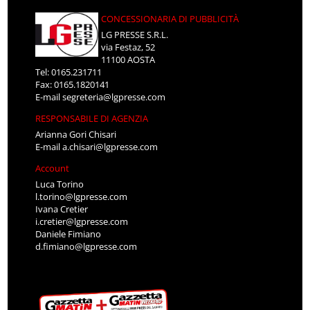
CONCESSIONARIA DI PUBBLICITÀ
LG PRESSE S.R.L.
via Festaz, 52
11100 AOSTA
Tel: 0165.231711
Fax: 0165.1820141
E-mail
segreteria@lgpresse.com
RESPONSABILE DI AGENZIA
Arianna Gori Chisari
E-mail
a.chisari@lgpresse.com
Account
Luca Torino
l.torino@lgpresse.com
Ivana Cretier
i.cretier@lgpresse.com
Daniele Fimiano
d.fimiano@lgpresse.com