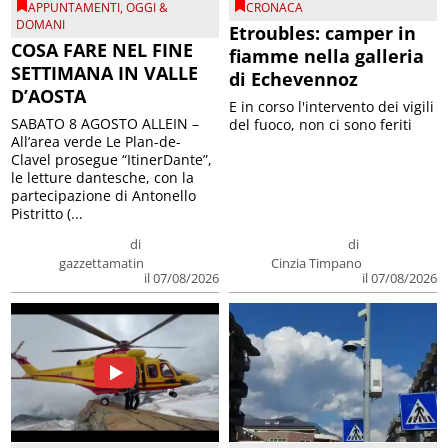
APPUNTAMENTI
,
OGGI &
CRONACA
DOMANI
Etroubles: camper in
COSA FARE NEL FINE
fiamme nella galleria
SETTIMANA IN VALLE
di Echevennoz
D’AOSTA
E in corso l'intervento dei vigili
SABATO 8 AGOSTO ALLEIN –
del fuoco, non ci sono feriti
All’area verde Le Plan-de-
Clavel prosegue “ItinerDante”,
le letture dantesche, con la
partecipazione di Antonello
Pistritto (...
di
di
gazzettamatin
Cinzia Timpano
il 07/08/2026
il 07/08/2026