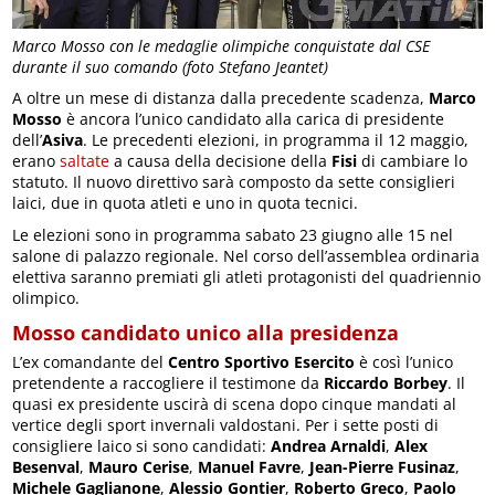
Marco Mosso con le medaglie olimpiche conquistate dal CSE
durante il suo comando (foto Stefano Jeantet)
A oltre un mese di distanza dalla precedente scadenza,
Marco
Mosso
è ancora l’unico candidato alla carica di presidente
dell’
Asiva
. Le precedenti elezioni, in programma il 12 maggio,
erano
saltate
a causa della decisione della
Fisi
di cambiare lo
statuto. Il nuovo direttivo sarà composto da sette consiglieri
laici, due in quota atleti e uno in quota tecnici.
Le elezioni sono in programma sabato 23 giugno alle 15 nel
salone di palazzo regionale. Nel corso dell’assemblea ordinaria
elettiva saranno premiati gli atleti protagonisti del quadriennio
olimpico.
Mosso candidato unico alla presidenza
L’ex comandante del
Centro Sportivo Esercito
è così l’unico
pretendente a raccogliere il testimone da
Riccardo Borbey
. Il
quasi ex presidente uscirà di scena dopo cinque mandati al
vertice degli sport invernali valdostani. Per i sette posti di
consigliere laico si sono candidati:
Andrea Arnaldi
,
Alex
Besenval
,
Mauro Cerise
,
Manuel Favre
,
Jean-Pierre Fusinaz
,
Michele Gaglianone
,
Alessio Gontier
,
Roberto Greco
,
Paolo