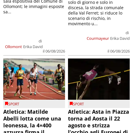
sala espositiva del Comune di
solo di giorno e solo in
Ollomont; le immagini esposte
discesa, la strada comunale
sa...
della Val Ferret; si riduce lo
scenario di rischio, in
movimento u...
di
Courmayeur
Erika David
di
Ollomont
Erika David
il 06/08/2026
il 06/08/2026
SPORT
SPORT
Atletica: Matilde
Atletica: Asta in Piazza
Abelli lotta come una
torna ad Aosta il 22
leonessa, la 4×400
agosto e strizza
azzurra firma il
l’occhio agli Europei di