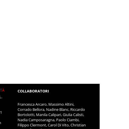
ITÀ
COLLABORATORI
L.
Francesca Arcaro, Massimo Altini,
Corrado Bellora, Nadine Blanc, Riccardo
11
Bortolotti, Manila Calipari, Giulia Calisti,
Nadia Camposaragna, Paolo Ciambi,
m
Filippo Clermont, Carol Di Vito, Christian