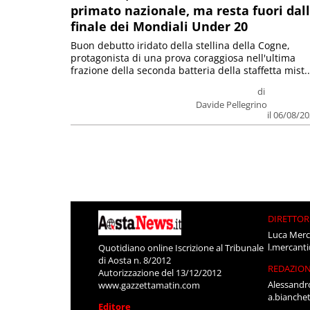
primato nazionale, ma resta fuori dal
finale dei Mondiali Under 20
Buon debutto iridato della stellina della Cogne,
protagonista di una prova coraggiosa nell'ultima
frazione della seconda batteria della staffetta mist..
di
Davide Pellegrino
il 06/08/2
DIRETTOR
Luca Merc
l.mercant
Quotidiano online Iscrizione al Tribunale
di Aosta n. 8/2012
REDAZIO
Autorizzazione del 13/12/2012
Alessandr
www.gazzettamatin.com
a.bianche
Editore