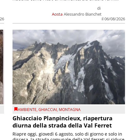
di
Aosta
Alessandro Bianchet
026
il 06/08/2026
AMBIENTE
,
GHIACCIAI
,
MONTAGNA
Ghiacciaio Planpincieux, riapertura
diurna della strada della Val Ferret
Riapre oggi, giovedì 6 agosto, solo di giorno e solo in
discesa, la strada comunale della Val Ferret; si riduce