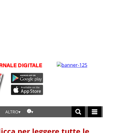
ALTRO
licca per leggere tutte le