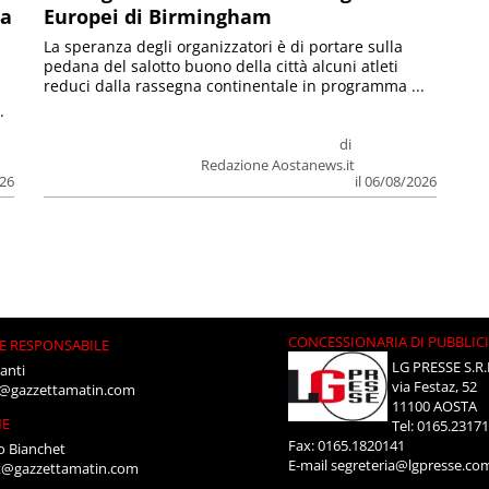
la
Europei di Birmingham
La speranza degli organizzatori è di portare sulla
pedana del salotto buono della città alcuni atleti
reduci dalla rassegna continentale in programma ...
.
di
Redazione Aostanews.it
026
il 06/08/2026
CONCESSIONARIA DI PUBBLIC
E RESPONSABILE
LG PRESSE S.R.
anti
via Festaz, 52
i@gazzettamatin.com
11100 AOSTA
NE
Tel: 0165.2317
Fax: 0165.1820141
o Bianchet
E-mail
segreteria@lgpresse.co
t@gazzettamatin.com