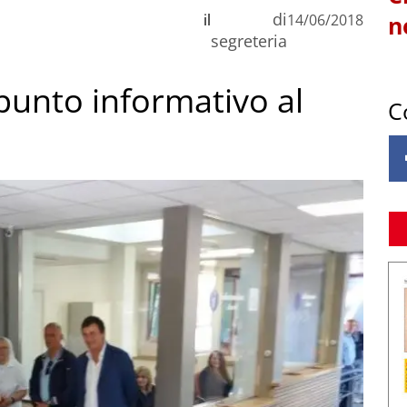
di
il
14/06/2018
n
segreteria
punto informativo al
C