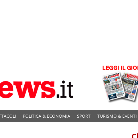
TTACOLI
POLITICA & ECONOMIA
SPORT
TURISMO & EVENTI
C