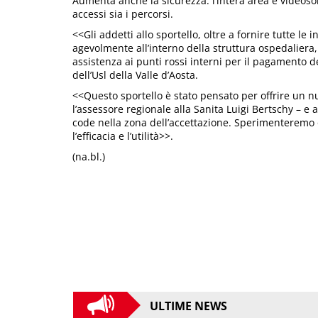
Aumenta anche la sicurezza: l’intera area è videoso
accessi sia i percorsi.
<<Gli addetti allo sportello, oltre a fornire tutte l
agevolmente all’interno della struttura ospedalier
assistenza ai punti rossi interni per il pagamento
dell’Usl della Valle d’Aosta.
<<Questo sportello è stato pensato per offrire un nu
l’assessore regionale alla Sanita Luigi Bertschy – e 
code nella zona dell’accettazione. Sperimenteremo o
l’efficacia e l’utilità>>.
(na.bl.)
ULTIME NEWS