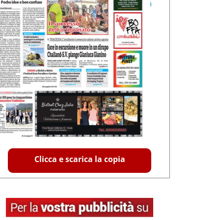
Clicca e scarica la copia