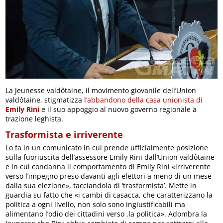
La Jeunesse valdôtaine, il movimento giovanile dell’Union
valdôtaine, stigmatizza l
‘abbandono della casa unionista di
Emily Rini
e il suo appoggio al nuovo governo regionale a
trazione leghista.
Trasformista e irriverente
Lo fa in un comunicato in cui prende ufficialmente posizione
sulla fuoriuscita dell’assessore Emily Rini dall’Union valdôtaine
e in cui condanna il comportamento di Emily Rini «irriverente
verso l’impegno preso davanti agli elettori a meno di un mese
dalla sua elezione», tacciandola di ‘trasformista’. Mette in
guardia su fatto che «i cambi di casacca, che caratterizzano la
politica a ogni livello, non solo sono ingiustificabili ma
alimentano l’odio dei cittadini verso .la politica». Adombra la