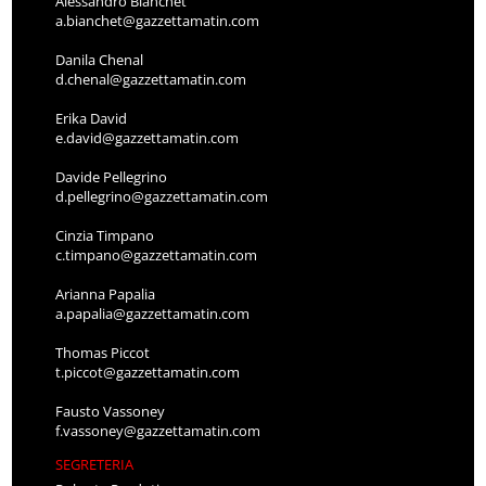
Alessandro Bianchet
a.bianchet@gazzettamatin.com
Danila Chenal
d.chenal@gazzettamatin.com
Erika David
e.david@gazzettamatin.com
Davide Pellegrino
d.pellegrino@gazzettamatin.com
Cinzia Timpano
c.timpano@gazzettamatin.com
Arianna Papalia
a.papalia@gazzettamatin.com
Thomas Piccot
t.piccot@gazzettamatin.com
Fausto Vassoney
f.vassoney@gazzettamatin.com
SEGRETERIA