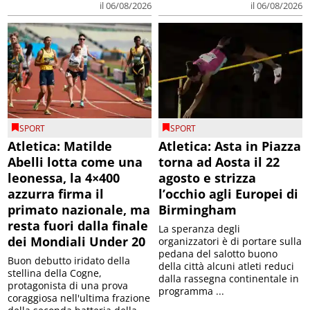
il 06/08/2026
il 06/08/2026
SPORT
SPORT
Atletica: Matilde
Atletica: Asta in Piazza
Abelli lotta come una
torna ad Aosta il 22
leonessa, la 4×400
agosto e strizza
azzurra firma il
l’occhio agli Europei di
primato nazionale, ma
Birmingham
resta fuori dalla finale
La speranza degli
dei Mondiali Under 20
organizzatori è di portare sulla
pedana del salotto buono
Buon debutto iridato della
della città alcuni atleti reduci
stellina della Cogne,
dalla rassegna continentale in
protagonista di una prova
programma ...
coraggiosa nell'ultima frazione