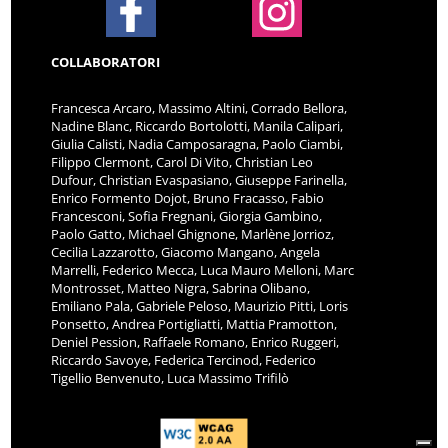
COLLABORATORI
Francesca Arcaro, Massimo Altini, Corrado Bellora,
Nadine Blanc, Riccardo Bortolotti, Manila Calipari,
Giulia Calisti, Nadia Camposaragna, Paolo Ciambi,
Filippo Clermont, Carol Di Vito, Christian Leo
Dufour, Christian Evaspasiano, Giuseppe Farinella,
Enrico Formento Dojot, Bruno Fracasso, Fabio
Francesconi, Sofia Fregnani, Giorgia Gambino,
Paolo Gatto, Michael Ghignone, Marlène Jorrioz,
Cecilia Lazzarotto, Giacomo Mangano, Angela
Marrelli, Federico Mecca, Luca Mauro Melloni, Marc
Montrosset, Matteo Nigra, Sabrina Olibano,
Emiliano Pala, Gabriele Peloso, Maurizio Pitti, Loris
Ponsetto, Andrea Portigliatti, Mattia Pramotton,
Deniel Pession, Raffaele Romano, Enrico Ruggeri,
Riccardo Savoye, Federica Tercinod, Federico
Tigellio Benvenuto, Luca Massimo Trifilò