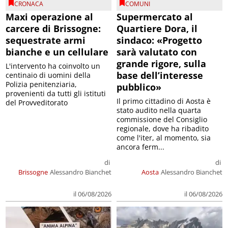
CRONACA
COMUNI
Maxi operazione al
Supermercato al
carcere di Brissogne:
Quartiere Dora, il
sequestrate armi
sindaco: «Progetto
bianche e un cellulare
sarà valutato con
grande rigore, sulla
L'intervento ha coinvolto un
base dell’interesse
centinaio di uomini della
Polizia penitenziaria,
pubblico»
provenienti da tutti gli istituti
Il primo cittadino di Aosta è
del Provveditorato
stato audito nella quarta
commissione del Consiglio
regionale, dove ha ribadito
come l'iter, al momento, sia
ancora ferm...
di
di
Brissogne
Alessandro Bianchet
Aosta
Alessandro Bianchet
il 06/08/2026
il 06/08/2026