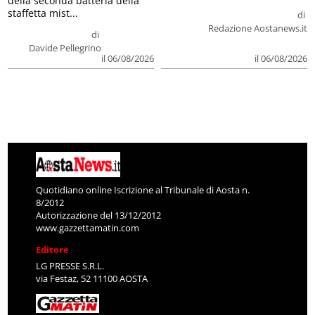
della seconda batteria della
staffetta mist...
di
Redazione Aostanews.it
di
Davide Pellegrino
il 06/08/2026
il 06/08/2026
Quotidiano online Iscrizione al Tribunale di Aosta n.
8/2012
Autorizzazione del 13/12/2012
www.gazzettamatin.com
Editore
LG PRESSE S.R.L.
via Festaz, 52 11100 AOSTA