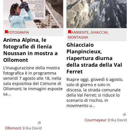
FOTOGRAFIA
AMBIENTE
,
GHIACCIAI
,
MONTAGNA
Anima Alpina, le
Ghiacciaio
fotografie di Ilenia
Planpincieux,
Noussan in mostra a
riapertura diurna
Ollomont
della strada della Val
L'inaugurazione della mostra
Ferret
fotografica è in programma
venerdì 7 agosto alle 18, nella
Riapre oggi, giovedì 6 agosto,
sala espositiva del Comune di
solo di giorno e solo in
Ollomont; le immagini esposte
discesa, la strada comunale
sa...
della Val Ferret; si riduce lo
scenario di rischio, in
movimento u...
di
Courmayeur
Erika David
di
Ollomont
Erika David