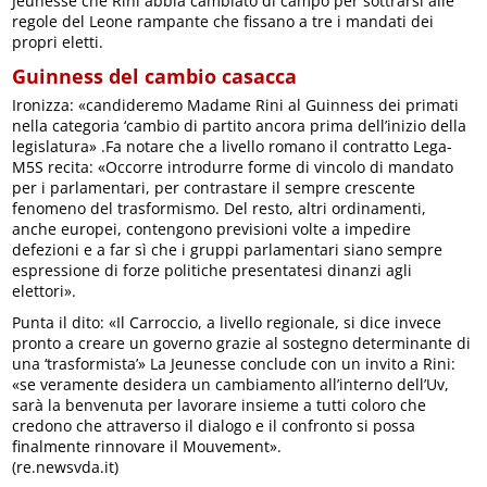
Jeunesse che Rini abbia cambiato di campo per sottrarsi alle
regole del Leone rampante che fissano a tre i mandati dei
propri eletti.
Guinness del cambio casacca
Ironizza: «candideremo Madame Rini al Guinness dei primati
nella categoria ‘cambio di partito ancora prima dell’inizio della
legislatura» .Fa notare che a livello romano il contratto Lega-
M5S recita: «Occorre introdurre forme di vincolo di mandato
per i parlamentari, per contrastare il sempre crescente
fenomeno del trasformismo. Del resto, altri ordinamenti,
anche europei, contengono previsioni volte a impedire
defezioni e a far sì che i gruppi parlamentari siano sempre
espressione di forze politiche presentatesi dinanzi agli
elettori».
Punta il dito: «Il Carroccio, a livello regionale, si dice invece
pronto a creare un governo grazie al sostegno determinante di
una ‘trasformista’» La Jeunesse conclude con un invito a Rini:
«se veramente desidera un cambiamento all’interno dell’Uv,
sarà la benvenuta per lavorare insieme a tutti coloro che
credono che attraverso il dialogo e il confronto si possa
finalmente rinnovare il Mouvement».
(re.newsvda.it)