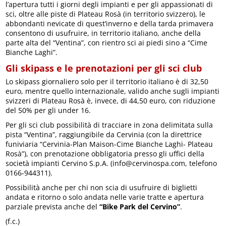
l’apertura tutti i giorni degli impianti e per gli appassionati di
sci, oltre alle piste di Plateau Rosà (in territorio svizzero), le
abbondanti nevicate di quest’inverno e della tarda primavera
consentono di usufruire, in territorio italiano, anche della
parte alta del “Ventina”, con rientro sci ai piedi sino a “Cime
Bianche Laghi”.
Gli skipass e le prenotazioni per gli sci club
Lo skipass giornaliero solo per il territorio italiano è di 32,50
euro, mentre quello internazionale, valido anche sugli impianti
svizzeri di Plateau Rosà è, invece, di 44,50 euro, con riduzione
del 50% per gli under 16.
Per gli sci club possibilità di tracciare in zona delimitata sulla
pista “Ventina”, raggiungibile da Cervinia (con la direttrice
funiviaria “Cervinia-Plan Maison-Cime Bianche Laghi- Plateau
Rosà”), con prenotazione obbligatoria presso gli uffici della
società impianti Cervino S.p.A. (info@cervinospa.com, telefono
0166-944311).
Possibilità anche per chi non scia di usufruire di biglietti
andata e ritorno o solo andata nelle varie tratte e apertura
parziale prevista anche del
“Bike Park del Cervino”
.
(f.c.)