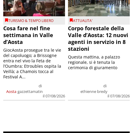
TURISMO & TEMPO LIBERO
ATTUALITA'
Cosa fare nel fine
Corpo forestale della
settimana in Valle
Valle d’Aosta: 12 nuovi
d’Aosta
agenti in servizio in 8
stazioni
GiocAosta prosegue tra le vie
del capoluogo; a Brissogne
Questa mattina, a palazzo
entra nel vivo la Feta de
regionale, si è tenuta la
l’Oumbra; Etroubles ospita la
cerimonia di giuramento
Veillà; a Chamois tocca al
Festival A...
di
di
Aosta
gazzettamatin
ethienne bredy
il 07/08/2026
il 07/08/2026