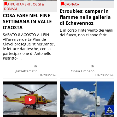
APPUNTAMENTI
,
OGGI &
CRONACA
DOMANI
Etroubles: camper in
COSA FARE NEL FINE
fiamme nella galleria
SETTIMANA IN VALLE
di Echevennoz
D’AOSTA
E in corso l'intervento dei vigili
SABATO 8 AGOSTO ALLEIN –
del fuoco, non ci sono feriti
All’area verde Le Plan-de-
Clavel prosegue “ItinerDante”,
le letture dantesche, con la
partecipazione di Antonello
Pistritto (...
di
di
gazzettamatin
Cinzia Timpano
il 07/08/2026
il 07/08/2026