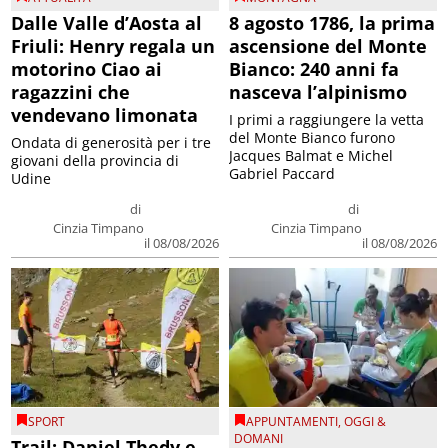
Dalle Valle d’Aosta al
8 agosto 1786, la prima
Friuli: Henry regala un
ascensione del Monte
motorino Ciao ai
Bianco: 240 anni fa
ragazzini che
nasceva l’alpinismo
vendevano limonata
I primi a raggiungere la vetta
del Monte Bianco furono
Ondata di generosità per i tre
Jacques Balmat e Michel
giovani della provincia di
Gabriel Paccard
Udine
di
di
Cinzia Timpano
Cinzia Timpano
il 08/08/2026
il 08/08/2026
SPORT
APPUNTAMENTI
,
OGGI &
DOMANI
Trail: Daniel Thedy e