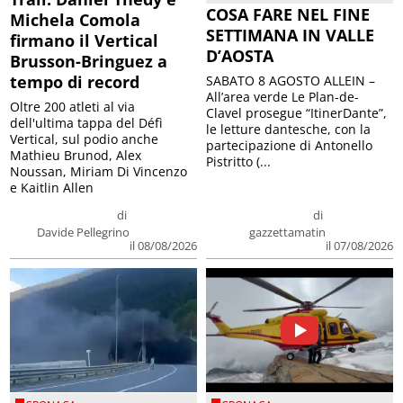
COSA FARE NEL FINE
Michela Comola
SETTIMANA IN VALLE
firmano il Vertical
D’AOSTA
Brusson-Bringuez a
tempo di record
SABATO 8 AGOSTO ALLEIN –
All’area verde Le Plan-de-
Oltre 200 atleti al via
Clavel prosegue “ItinerDante”,
dell'ultima tappa del Défì
le letture dantesche, con la
Vertical, sul podio anche
partecipazione di Antonello
Mathieu Brunod, Alex
Pistritto (...
Noussan, Miriam Di Vincenzo
e Kaitlin Allen
di
di
Davide Pellegrino
gazzettamatin
il 08/08/2026
il 07/08/2026