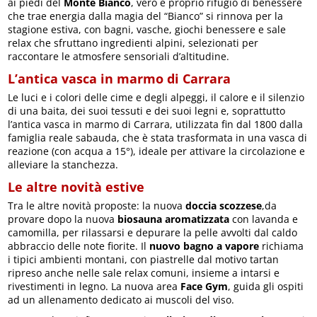
ai piedi del
Monte Bianco
, vero e proprio rifugio di benessere
che trae energia dalla magia del “Bianco” si rinnova per la
stagione estiva, con bagni, vasche, giochi benessere e sale
relax che sfruttano ingredienti alpini, selezionati per
raccontare le atmosfere sensoriali d’altitudine.
L’antica vasca in marmo di Carrara
Le luci e i colori delle cime e degli alpeggi, il calore e il silenzio
di una baita, dei suoi tessuti e dei suoi legni e, soprattutto
l’antica vasca in marmo di Carrara, utilizzata fin dal 1800 dalla
famiglia reale sabauda, che è stata trasformata in una vasca di
reazione (con acqua a 15°), ideale per attivare la circolazione e
alleviare la stanchezza.
Le altre novità estive
Tra le altre novità proposte: la nuova
doccia scozzese
,da
provare dopo la nuova
biosauna aromatizzata
con lavanda e
camomilla, per rilassarsi e depurare la pelle avvolti dal caldo
abbraccio delle note fiorite. Il
nuovo bagno a vapore
richiama
i tipici ambienti montani, con piastrelle dal motivo tartan
ripreso anche nelle sale relax comuni, insieme a intarsi e
rivestimenti in legno. La nuova area
Face Gym
, guida gli ospiti
ad un allenamento dedicato ai muscoli del viso.