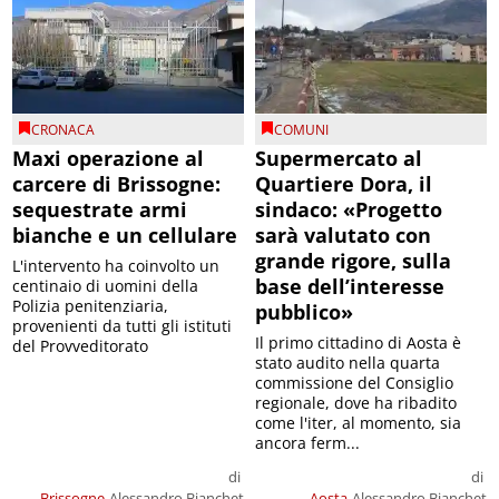
CRONACA
COMUNI
Maxi operazione al
Supermercato al
carcere di Brissogne:
Quartiere Dora, il
sequestrate armi
sindaco: «Progetto
bianche e un cellulare
sarà valutato con
grande rigore, sulla
L'intervento ha coinvolto un
base dell’interesse
centinaio di uomini della
Polizia penitenziaria,
pubblico»
provenienti da tutti gli istituti
Il primo cittadino di Aosta è
del Provveditorato
stato audito nella quarta
commissione del Consiglio
regionale, dove ha ribadito
come l'iter, al momento, sia
ancora ferm...
di
di
Brissogne
Alessandro Bianchet
Aosta
Alessandro Bianchet