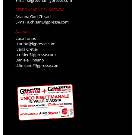
E-mail
segreteria@lgpresse.com
RESPONSABILE DI AGENZIA
Arianna Gori Chisari
E-mail
a.chisari@lgpresse.com
Account
Luca Torino
l.torino@lgpresse.com
Ivana Cretier
i.cretier@lgpresse.com
Daniele Fimiano
d.fimiano@lgpresse.com