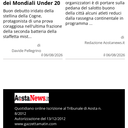
dei Mondiali Under 20
organizzatori è di portare sulla
pedana del salotto buono
Buon debutto iridato della
della città alcuni atleti reduci
stellina della Cogne,
dalla rassegna continentale in
protagonista di una prova
programma ...
coraggiosa nell'ultima frazione
della seconda batteria della
staffetta mist...
di
Redazione Aostanews.it
di
Davide Pellegrino
il 06/08/2026
il 06/08/2026
Quotidiano online Iscrizione al Tribunale di Aosta n.
8/2012
Autorizzazione del 13/12/2012
www.gazzettamatin.com