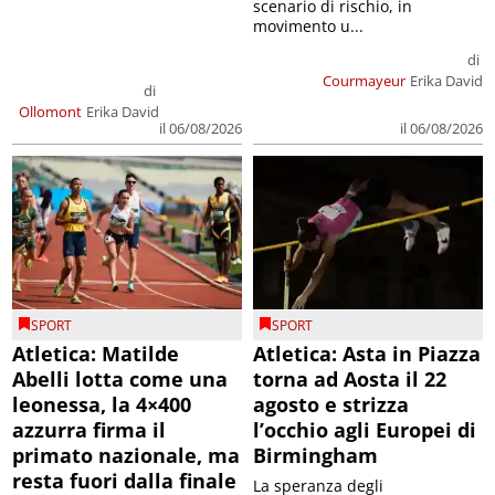
scenario di rischio, in
movimento u...
di
Courmayeur
Erika David
di
Ollomont
Erika David
il 06/08/2026
il 06/08/2026
SPORT
SPORT
Atletica: Matilde
Atletica: Asta in Piazza
Abelli lotta come una
torna ad Aosta il 22
leonessa, la 4×400
agosto e strizza
azzurra firma il
l’occhio agli Europei di
primato nazionale, ma
Birmingham
resta fuori dalla finale
La speranza degli