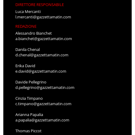
DIRETTORE RESPONSABILE
Luca Mercanti
l.mercanti@gazzettamatin.com
REDAZIONE
Alessandro Bianchet
a.bianchet@gazzettamatin.com
Danila Chenal
d.chenal@gazzettamatin.com
Erika David
e.david@gazzettamatin.com
Davide Pellegrino
d.pellegrino@gazzettamatin.com
Cinzia Timpano
c.timpano@gazzettamatin.com
Arianna Papalia
a.papalia@gazzettamatin.com
Thomas Piccot