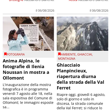
il 06/08/2026
il 06/08/2026
FOTOGRAFIA
AMBIENTE
,
GHIACCIAI
,
MONTAGNA
Anima Alpina, le
Ghiacciaio
fotografie di Ilenia
Planpincieux,
Noussan in mostra a
riapertura diurna
Ollomont
della strada della Val
L'inaugurazione della mostra
Ferret
fotografica è in programma
venerdì 7 agosto alle 18, nella
Riapre oggi, giovedì 6 agosto,
sala espositiva del Comune di
solo di giorno e solo in
Ollomont; le immagini esposte
discesa, la strada comunale
sa...
della Val Ferret; si riduce lo