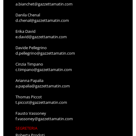
a.bianchet@gazzettamatin.com
Danila Chenal
d.chenal@gazzettamatin.com
Erika David
e.david@gazzettamatin.com
Davide Pellegrino
d.pellegrino@gazzettamatin.com
Cinzia Timpano
c.timpano@gazzettamatin.com
Arianna Papalia
a.papalia@gazzettamatin.com
Thomas Piccot
t.piccot@gazzettamatin.com
Fausto Vassoney
f.vassoney@gazzettamatin.com
SEGRETERIA
Roberta Prodoti