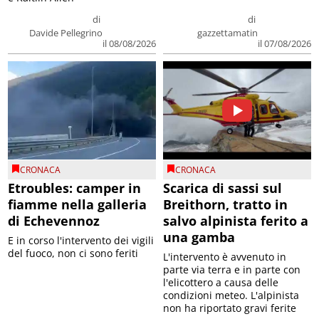
di
di
Davide Pellegrino
gazzettamatin
il 08/08/2026
il 07/08/2026
CRONACA
CRONACA
Etroubles: camper in
Scarica di sassi sul
fiamme nella galleria
Breithorn, tratto in
di Echevennoz
salvo alpinista ferito a
una gamba
E in corso l'intervento dei vigili
del fuoco, non ci sono feriti
L'intervento è avvenuto in
parte via terra e in parte con
l'elicottero a causa delle
condizioni meteo. L'alpinista
non ha riportato gravi ferite