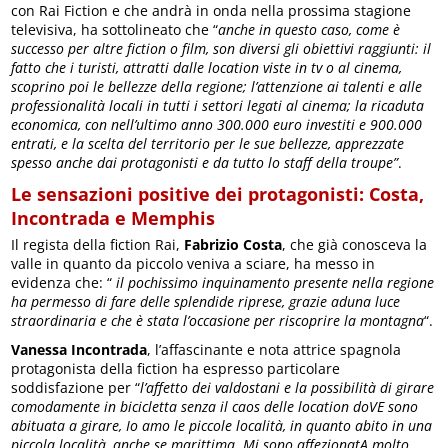
con Rai Fiction e che andrà in onda nella prossima stagione
televisiva, ha sottolineato che “
anche in questo caso, come è
successo per altre fiction o film, son diversi gli obiettivi raggiunti: il
fatto che i turisti, attratti dalle location viste in tv o al cinema,
scoprino poi le bellezze della regione; l’attenzione ai talenti e alle
professionalità locali in tutti i settori legati al cinema; la ricaduta
economica, con nell’ultimo anno 300.000 euro investiti e 900.000
entrati, e la scelta del territorio per le sue bellezze, apprezzate
spesso anche dai protagonisti e da tutto lo staff della troupe”
.
Le sensazioni positive dei protagonisti: Costa,
Incontrada e Memphis
Il regista della fiction Rai,
Fabrizio Costa
, che già conosceva la
valle in quanto da piccolo veniva a sciare, ha messo in
evidenza che: “
il pochissimo inquinamento presente nella regione
ha permesso di fare delle splendide riprese, grazie aduna luce
straordinaria e che è stata l’occasione per riscoprire la montagna
“.
Vanessa Incontrada
, l’affascinante e nota attrice spagnola
protagonista della fiction ha espresso particolare
soddisfazione per “
l’affetto dei valdostani e la possibilità di girare
comodamente in bicicletta senza il caos delle location doVE sono
abituata a girare, Io amo le piccole località, in quanto abito in una
piccola località, anche se marittima. Mi sono affezionatA molto