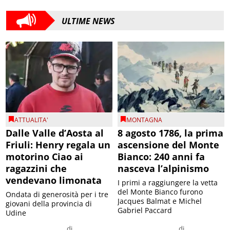
ULTIME NEWS
ATTUALITA'
MONTAGNA
Dalle Valle d’Aosta al
8 agosto 1786, la prima
Friuli: Henry regala un
ascensione del Monte
motorino Ciao ai
Bianco: 240 anni fa
ragazzini che
nasceva l’alpinismo
vendevano limonata
I primi a raggiungere la vetta
del Monte Bianco furono
Ondata di generosità per i tre
Jacques Balmat e Michel
giovani della provincia di
Gabriel Paccard
Udine
di
di