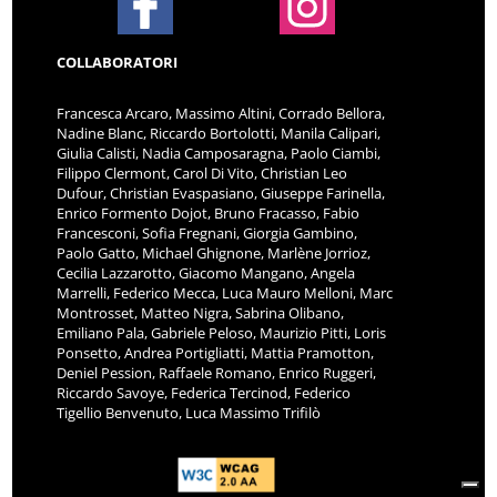
COLLABORATORI
Francesca Arcaro, Massimo Altini, Corrado Bellora,
Nadine Blanc, Riccardo Bortolotti, Manila Calipari,
Giulia Calisti, Nadia Camposaragna, Paolo Ciambi,
Filippo Clermont, Carol Di Vito, Christian Leo
Dufour, Christian Evaspasiano, Giuseppe Farinella,
Enrico Formento Dojot, Bruno Fracasso, Fabio
Francesconi, Sofia Fregnani, Giorgia Gambino,
Paolo Gatto, Michael Ghignone, Marlène Jorrioz,
Cecilia Lazzarotto, Giacomo Mangano, Angela
Marrelli, Federico Mecca, Luca Mauro Melloni, Marc
Montrosset, Matteo Nigra, Sabrina Olibano,
Emiliano Pala, Gabriele Peloso, Maurizio Pitti, Loris
Ponsetto, Andrea Portigliatti, Mattia Pramotton,
Deniel Pession, Raffaele Romano, Enrico Ruggeri,
Riccardo Savoye, Federica Tercinod, Federico
Tigellio Benvenuto, Luca Massimo Trifilò