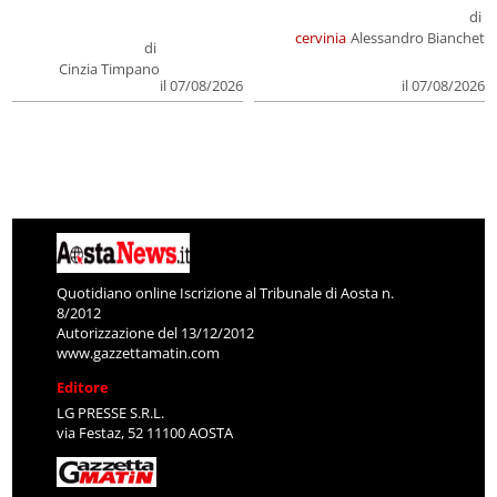
di
cervinia
Alessandro Bianchet
di
Cinzia Timpano
il 07/08/2026
il 07/08/2026
Quotidiano online Iscrizione al Tribunale di Aosta n.
8/2012
Autorizzazione del 13/12/2012
www.gazzettamatin.com
Editore
LG PRESSE S.R.L.
via Festaz, 52 11100 AOSTA