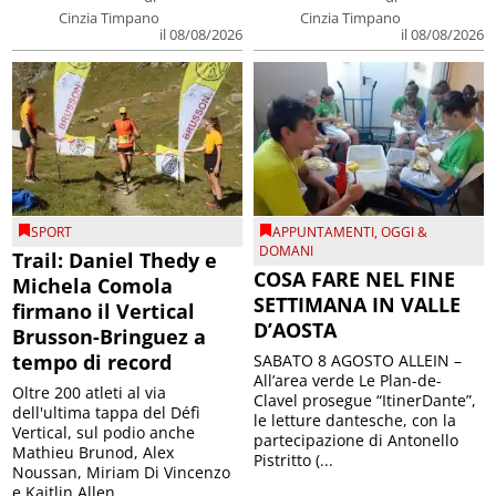
Cinzia Timpano
Cinzia Timpano
il 08/08/2026
il 08/08/2026
SPORT
APPUNTAMENTI
,
OGGI &
DOMANI
Trail: Daniel Thedy e
COSA FARE NEL FINE
Michela Comola
SETTIMANA IN VALLE
firmano il Vertical
D’AOSTA
Brusson-Bringuez a
tempo di record
SABATO 8 AGOSTO ALLEIN –
All’area verde Le Plan-de-
Oltre 200 atleti al via
Clavel prosegue “ItinerDante”,
dell'ultima tappa del Défì
le letture dantesche, con la
Vertical, sul podio anche
partecipazione di Antonello
Mathieu Brunod, Alex
Pistritto (...
Noussan, Miriam Di Vincenzo
e Kaitlin Allen