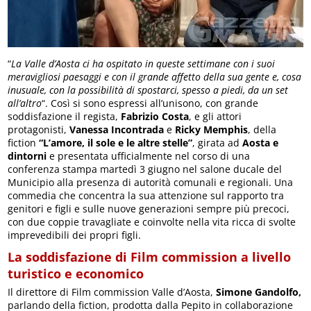
“
La Valle d’Aosta ci ha ospitato in queste settimane con i suoi
meravigliosi paesaggi e con il grande affetto della sua gente e, cosa
inusuale, con la possibilità di spostarci, spesso a piedi, da un set
all’altro
“. Così si sono espressi all’unisono, con grande
soddisfazione il regista,
Fabrizio Costa
, e gli attori
protagonisti,
Vanessa Incontrada
e
Ricky Memphis
, della
fiction
“L’amore, il sole e le altre stelle”
, girata ad
Aosta e
dintorni
e presentata ufficialmente nel corso di una
conferenza stampa martedì 3 giugno nel salone ducale del
Municipio alla presenza di autorità comunali e regionali. Una
commedia che concentra la sua attenzione sul rapporto tra
genitori e figli e sulle nuove generazioni sempre più precoci,
con due coppie travagliate e coinvolte nella vita ricca di svolte
imprevedibili dei propri figli.
La soddisfazione di Film commission a livello
turistico e economico
Il direttore di Film commission Valle d’Aosta,
Simone Gandolfo,
parlando della fiction, prodotta dalla Pepito in collaborazione