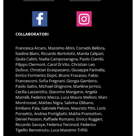
COLLABORATORI
Francesca Arcaro, Massimo Altini, Corrado Bellora,
Nadine Blanc, Riccardo Bortolotti, Manila Calipari,
Giulia Calisti, Nadia Camposaragna, Paolo Ciambi,
Filippo Clermont, Carol Di Vito, Christian Leo
Dufour, Christian Evaspasiano, Giuseppe Farinella,
Enrico Formento Dojot, Bruno Fracasso, Fabio
Francesconi, Sofia Fregnani, Giorgia Gambino,
Paolo Gatto, Michael Ghignone, Marlène Jorrioz,
Cecilia Lazzarotto, Giacomo Mangano, Angela
Marrelli, Federico Mecca, Luca Mauro Melloni, Marc
Montrosset, Matteo Nigra, Sabrina Olibano,
Emiliano Pala, Gabriele Peloso, Maurizio Pitti, Loris
Ponsetto, Andrea Portigliatti, Mattia Pramotton,
Deniel Pession, Raffaele Romano, Enrico Ruggeri,
Riccardo Savoye, Federica Tercinod, Federico
Tigellio Benvenuto, Luca Massimo Trifilò