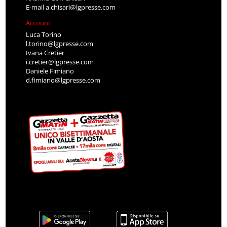
E-mail
a.chisari@lgpresse.com
Account
Luca Torino
l.torino@lgpresse.com
Ivana Cretier
i.cretier@lgpresse.com
Daniele Fimiano
d.fimiano@lgpresse.com