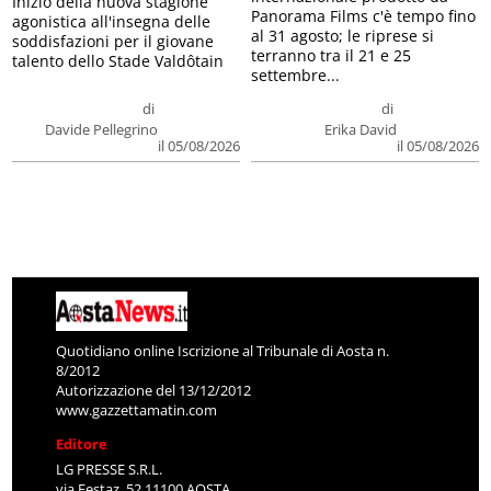
Inizio della nuova stagione
Panorama Films c'è tempo fino
agonistica all'insegna delle
al 31 agosto; le riprese si
soddisfazioni per il giovane
terranno tra il 21 e 25
talento dello Stade Valdôtain
settembre...
di
di
Davide Pellegrino
Erika David
il 05/08/2026
il 05/08/2026
Quotidiano online Iscrizione al Tribunale di Aosta n.
8/2012
Autorizzazione del 13/12/2012
www.gazzettamatin.com
Editore
LG PRESSE S.R.L.
via Festaz, 52 11100 AOSTA