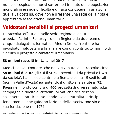
numero cospicuo di nuovi sostenitori in aiuto delle popolazioni
mondiali in grande difficoltà e di farsi conoscere in una zona,
quella valdostana, dove non è presente una sede della nota e
apprezzata associazione umanitaria.
Valdostani sensibili ai progetti umanitari
La raccolta, effettuata nelle sede regionale dell’Inail, agli
ospedali Parini e Beauregard e in Regione da due team di
cinque dialogatori, formati da Medici Senza Frontiere ha
invogliato i valdostani a finanziare con un contributo minimo di
12 euro il progetto a carattere umanitario.
58 milioni raccolti in Italia nel 2017
Medici Senza Frontiere, che nel 2017 in Italia ha raccolto circa
58 milioni di euro
(di cui il 96 % provenienti da privati e il 4 %
da società), ha la sede centrale a Roma e conta 15 sedi locali
(non in Valle d’Aosta) garantendo il diritto alla salute in
72
Paesi
nel mondo con più di
400 progetti
di diversa natura.La
campagna è rivolta ai cittadini privati che desiderano
sostenere garantirne indipendenza e neutralità, princìpi
fondamentali che guidano l’azione dell’associazione sin dalla
sua fondazione nel 1971.
Attualmente i posti nevralgici in cui sta operando