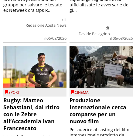
gruppo per salvare le testate
ufficializzate le avversarie dei
ex Netweek ora Ops R...
gi...
di
Redazione Aosta News
di
Davide Pellegrino
il 06/08/2026
il 06/08/2026
SPORT
CINEMA
Rugby: Matteo
Produzione
Sebastiani, dal ritiro
internazionale cerca
con le Zebre
comparse per un
all’Accademia Ivan
nuovo film
Francescato
Per aderire al casting del film
internazionale prodotto da