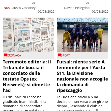
di
di
Nus
Fausto Vassoney
Davide Pellegrino
il 06/08/2026
il 06/08/2026
CRONACA
SPORT
Terremoto editoria: il
Futsal: niente serie A
Tribunale boccia il
femminile per l’Aosta
concordato delle
511, la Divisione
testate Ops (ex
nazionale non accoglie
Netweek); si dimette
la domanda di
l’ad
ripescaggio
Il Tribunale di Lecco ha
La Divisione calcio a 5 ha
giudicato inammissibile la
deciso di non varare un girone
domanda di concordato
dispari, lasciando il club del
preventivo presentata dal
capoluogo regionale in B;