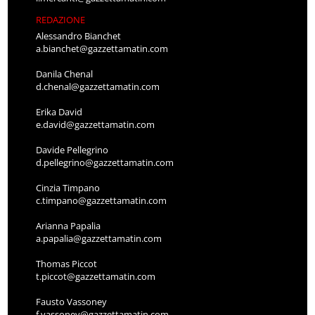
REDAZIONE
Alessandro Bianchet
a.bianchet@gazzettamatin.com
Danila Chenal
d.chenal@gazzettamatin.com
Erika David
e.david@gazzettamatin.com
Davide Pellegrino
d.pellegrino@gazzettamatin.com
Cinzia Timpano
c.timpano@gazzettamatin.com
Arianna Papalia
a.papalia@gazzettamatin.com
Thomas Piccot
t.piccot@gazzettamatin.com
Fausto Vassoney
f.vassoney@gazzettamatin.com