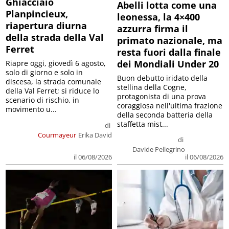
Ghiacciaio
Abelli lotta come una
Planpincieux,
leonessa, la 4×400
riapertura diurna
azzurra firma il
della strada della Val
primato nazionale, ma
Ferret
resta fuori dalla finale
dei Mondiali Under 20
Riapre oggi, giovedì 6 agosto,
solo di giorno e solo in
Buon debutto iridato della
discesa, la strada comunale
stellina della Cogne,
della Val Ferret; si riduce lo
protagonista di una prova
scenario di rischio, in
coraggiosa nell'ultima frazione
movimento u...
della seconda batteria della
staffetta mist...
di
Courmayeur
Erika David
di
Davide Pellegrino
il 06/08/2026
il 06/08/2026