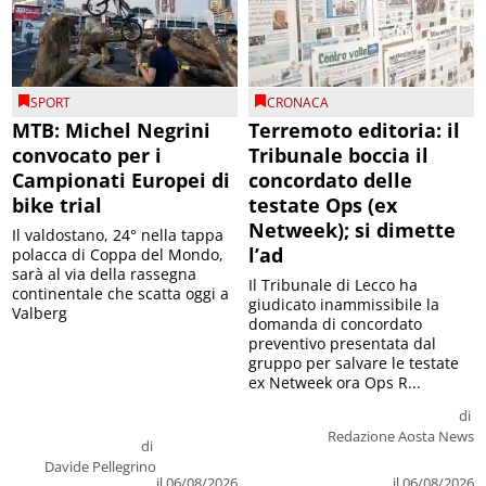
SPORT
CRONACA
MTB: Michel Negrini
Terremoto editoria: il
convocato per i
Tribunale boccia il
Campionati Europei di
concordato delle
bike trial
testate Ops (ex
Netweek); si dimette
Il valdostano, 24° nella tappa
l’ad
polacca di Coppa del Mondo,
sarà al via della rassegna
Il Tribunale di Lecco ha
continentale che scatta oggi a
giudicato inammissibile la
Valberg
domanda di concordato
preventivo presentata dal
gruppo per salvare le testate
ex Netweek ora Ops R...
di
Redazione Aosta News
di
Davide Pellegrino
il 06/08/2026
il 06/08/2026