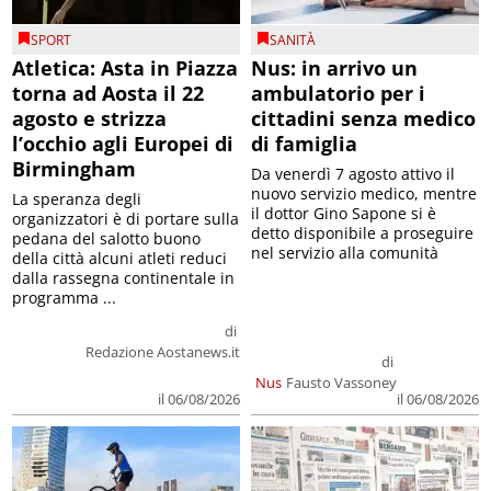
SPORT
SANITÀ
Atletica: Asta in Piazza
Nus: in arrivo un
torna ad Aosta il 22
ambulatorio per i
agosto e strizza
cittadini senza medico
l’occhio agli Europei di
di famiglia
Birmingham
Da venerdì 7 agosto attivo il
nuovo servizio medico, mentre
La speranza degli
il dottor Gino Sapone si è
organizzatori è di portare sulla
detto disponibile a proseguire
pedana del salotto buono
nel servizio alla comunità
della città alcuni atleti reduci
dalla rassegna continentale in
programma ...
di
Redazione Aostanews.it
di
Nus
Fausto Vassoney
il 06/08/2026
il 06/08/2026