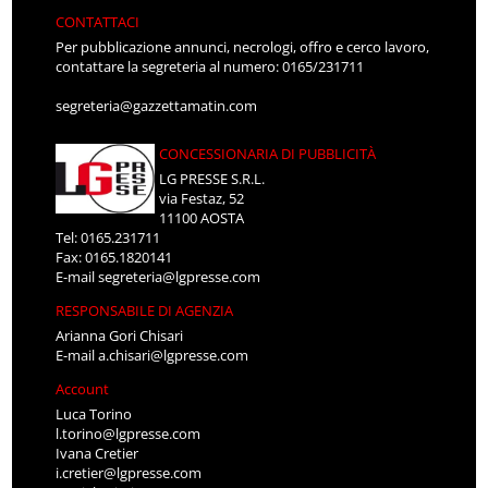
CONTATTACI
Per pubblicazione annunci, necrologi, offro e cerco lavoro,
contattare la segreteria al numero: 0165/231711
segreteria@gazzettamatin.com
CONCESSIONARIA DI PUBBLICITÀ
LG PRESSE S.R.L.
via Festaz, 52
11100 AOSTA
Tel: 0165.231711
Fax: 0165.1820141
E-mail
segreteria@lgpresse.com
RESPONSABILE DI AGENZIA
Arianna Gori Chisari
E-mail
a.chisari@lgpresse.com
Account
Luca Torino
l.torino@lgpresse.com
Ivana Cretier
i.cretier@lgpresse.com