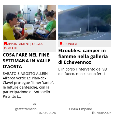
APPUNTAMENTI
,
OGGI &
CRONACA
DOMANI
Etroubles: camper in
COSA FARE NEL FINE
fiamme nella galleria
SETTIMANA IN VALLE
di Echevennoz
D’AOSTA
E in corso l'intervento dei vigili
SABATO 8 AGOSTO ALLEIN –
del fuoco, non ci sono feriti
All’area verde Le Plan-de-
Clavel prosegue “ItinerDante”,
le letture dantesche, con la
partecipazione di Antonello
Pistritto (...
di
di
gazzettamatin
Cinzia Timpano
il 07/08/2026
il 07/08/2026