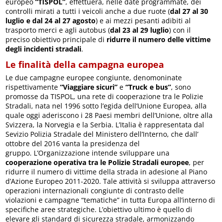
europeo
“TISPOL”
, effettuerà, nelle date programmate, dei
controlli mirati a tutti i veicoli anche a due ruote (
dal 27 al 30
luglio e dal 24 al 27 agosto
) e ai mezzi pesanti adibiti al
trasporto merci e agli autobus (
dal 23 al 29 luglio
) con il
preciso obiettivo principale di
ridurre il numero delle vittime
degli incidenti stradali
.
Le finalità della campagna europea
Le due campagne europee congiunte, denomoninate
rispettivamente
“Viaggiare sicuri”
e
“Truck e bus”
, sono
promosse da TISPOL, una rete di cooperazione tra le Polizie
Stradali, nata nel 1996 sotto l’egida dell’Unione Europea, alla
quale oggi aderiscono i 28 Paesi membri dell’Unione, oltre alla
Svizzera, la Norvegia e la Serbia. L’Italia è rappresentata dal
Sevizio Polizia Stradale del Ministero dell’Interno, che dall’
ottobre del 2016 vanta la presidenza del
gruppo. L’Organizzazione intende sviluppare una
cooperazione operativa tra le Polizie Stradali europee
, per
ridurre il numero di vittime della strada in adesione al Piano
d’Azione Europeo 2011-2020. Tale attività si sviluppa attraverso
operazioni internazionali congiunte di contrasto delle
violazioni e campagne “tematiche” in tutta Europa all’interno di
specifiche aree strategiche. L’obiettivo ultimo è quello di
elevare gli standard di sicurezza stradale, armonizzando