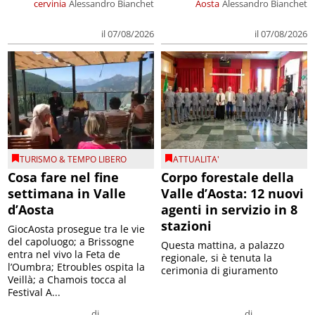
cervinia
Alessandro Bianchet
Aosta
Alessandro Bianchet
il 07/08/2026
il 07/08/2026
TURISMO & TEMPO LIBERO
ATTUALITA'
Cosa fare nel fine
Corpo forestale della
settimana in Valle
Valle d’Aosta: 12 nuovi
d’Aosta
agenti in servizio in 8
stazioni
GiocAosta prosegue tra le vie
del capoluogo; a Brissogne
Questa mattina, a palazzo
entra nel vivo la Feta de
regionale, si è tenuta la
l’Oumbra; Etroubles ospita la
cerimonia di giuramento
Veillà; a Chamois tocca al
Festival A...
di
di