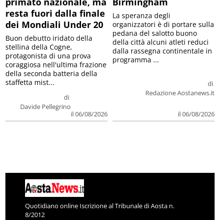
primato nazionale, ma
Birmingham
resta fuori dalla finale
La speranza degli
dei Mondiali Under 20
organizzatori è di portare sulla
pedana del salotto buono
Buon debutto iridato della
della città alcuni atleti reduci
stellina della Cogne,
dalla rassegna continentale in
protagonista di una prova
programma ...
coraggiosa nell'ultima frazione
della seconda batteria della
staffetta mist...
di
Redazione Aostanews.it
di
Davide Pellegrino
il 06/08/2026
il 06/08/2026
Quotidiano online Iscrizione al Tribunale di Aosta n.
8/2012