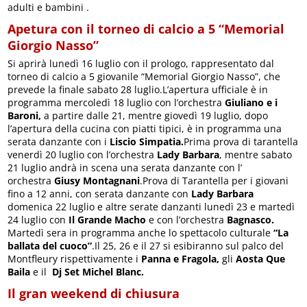
adulti e bambini .
Apetura con il torneo di calcio a 5 “Memorial
Giorgio Nasso”
Si aprirà lunedì 16 luglio con il prologo, rappresentato dal
torneo di calcio a 5 giovanile “Memorial Giorgio Nasso”, che
prevede la finale sabato 28 luglio.L’apertura ufficiale è in
programma mercoledì 18 luglio con l’orchestra
Giuliano e i
Baroni,
a partire dalle 21, mentre giovedì 19 luglio, dopo
l’apertura della cucina con piatti tipici, è in programma una
serata danzante con i
Liscio Simpatia.
Prima prova di tarantella
venerdì 20 luglio con l’orchestra
Lady Barbara
, mentre sabato
21 luglio andrà in scena una serata danzante con l’
orchestra
Giusy Montagnani
.Prova di Tarantella per i giovani
fino a 12 anni, con serata danzante con
Lady Barbara
domenica 22 luglio e altre serate danzanti lunedì 23 e martedì
24 luglio con
Il Grande Macho
e con l’orchestra
Bagnasco.
Martedì sera in programma anche lo spettacolo culturale
“La
ballata del cuoco”
.Il 25, 26 e il 27 si esibiranno sul palco del
Montfleury rispettivamente i
Panna e Fragola,
gli
Aosta Que
Baila
e il
Dj Set Michel Blanc.
Il gran weekend di chiusura