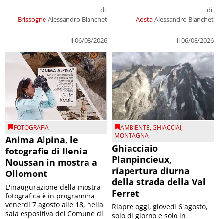
di
di
Brissogne
Alessandro Bianchet
Aosta
Alessandro Bianchet
il 06/08/2026
il 06/08/2026
FOTOGRAFIA
AMBIENTE
,
GHIACCIAI
,
MONTAGNA
Anima Alpina, le
Ghiacciaio
fotografie di Ilenia
Planpincieux,
Noussan in mostra a
riapertura diurna
Ollomont
della strada della Val
L'inaugurazione della mostra
Ferret
fotografica è in programma
venerdì 7 agosto alle 18, nella
Riapre oggi, giovedì 6 agosto,
sala espositiva del Comune di
solo di giorno e solo in