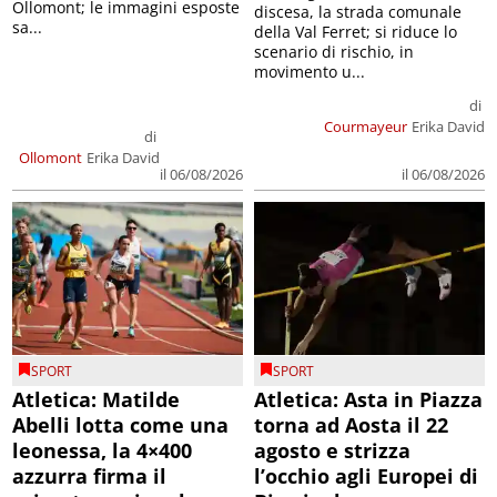
Ollomont; le immagini esposte
discesa, la strada comunale
sa...
della Val Ferret; si riduce lo
scenario di rischio, in
movimento u...
di
Courmayeur
Erika David
di
Ollomont
Erika David
il 06/08/2026
il 06/08/2026
SPORT
SPORT
Atletica: Matilde
Atletica: Asta in Piazza
Abelli lotta come una
torna ad Aosta il 22
leonessa, la 4×400
agosto e strizza
azzurra firma il
l’occhio agli Europei di