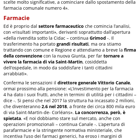
scelte molto significative, a cominciare dallo spostamento della
farmacia comunale numero 4».
Farmacie
Ed è proprio dal
settore farmaceutico
che comincia l’analisi,
con «risultati importanti», derivanti soprattutto dall’apertura
«della rivendita sotto la Cidac – continua
Grimod
-. Il
trasferimento ha portato
grandi risultati
, ma ora stiamo
trattando con comune e Regione e attendiamo a breve la
firma
della convenzione
con la nuova Giunta, per far
tornare a
vivere la farmacia di via Saint-Martin
, cosiddetta
dell’ospedale, in modo da soddisfare i tanti cittadini
arrabbiati».
Conferma le sensazioni il
direttore generale Vittorio Canale
,
ormai prossimo alla pensione: «L’investimento per la farmacia
4 ha dato i suoi frutti, anche in termini di utilità per i cittadini –
dice -. Si pensi che nel 2017 la struttura ha incassato 2 milioni,
che diventeranno
2.6 nel 2018
, a fronte dei circa 800 mila euro
di via Saint-Martin-de- Corléans».
La concorrenza, però, è
spietata
. «E noi dobbiamo stare sul mercato, anche con
operazioni promozionali – continua Canale -. L’apertura di
parafarmacie e la stringente normativa ministeriale, che
incentiva l’uso dei farmaci generici, ha eroso i margini di