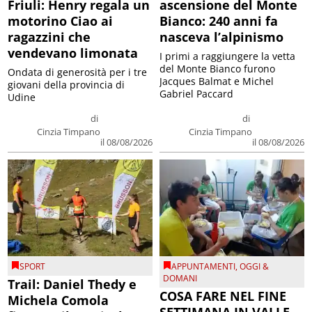
Friuli: Henry regala un
ascensione del Monte
motorino Ciao ai
Bianco: 240 anni fa
ragazzini che
nasceva l’alpinismo
vendevano limonata
I primi a raggiungere la vetta
del Monte Bianco furono
Ondata di generosità per i tre
Jacques Balmat e Michel
giovani della provincia di
Gabriel Paccard
Udine
di
di
Cinzia Timpano
Cinzia Timpano
il 08/08/2026
il 08/08/2026
SPORT
APPUNTAMENTI
,
OGGI &
DOMANI
Trail: Daniel Thedy e
COSA FARE NEL FINE
Michela Comola
SETTIMANA IN VALLE