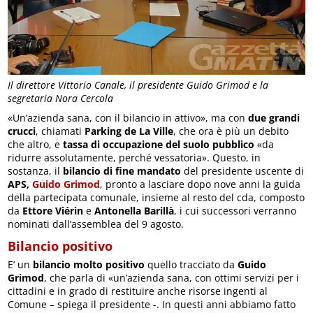
Il direttore Vittorio Canale, il presidente Guido Grimod e la
segretaria Nora Cercola
«Un’azienda sana, con il bilancio in attivo», ma con
due grandi
crucci
, chiamati
Parking de La Ville
, che ora è più un debito
che altro, e
tassa di occupazione del suolo pubblico
«da
ridurre assolutamente, perché vessatoria». Questo, in
sostanza, il
bilancio di fine mandato
del presidente uscente di
APS,
Guido Grimod
, pronto a lasciare dopo nove anni la guida
della partecipata comunale, insieme al resto del cda, composto
da
Ettore Viérin
e
Antonella Barillà
, i cui successori verranno
nominati dall’assemblea del 9 agosto.
Bilancio positivo
E’ un
bilancio molto positivo
quello tracciato da
Guido
Grimod
, che parla di «un’azienda sana, con ottimi servizi per i
cittadini e in grado di restituire anche risorse ingenti al
Comune – spiega il presidente -. In questi anni abbiamo fatto