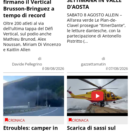
firmano il Vertical
D’AOSTA
Brusson-Bringuez a
tempo di record
SABATO 8 AGOSTO ALLEIN –
All’area verde Le Plan-de-
Oltre 200 atleti al via
Clavel prosegue “ItinerDante”,
dell'ultima tappa del Défì
le letture dantesche, con la
Vertical, sul podio anche
partecipazione di Antonello
Mathieu Brunod, Alex
Pistritto (...
Noussan, Miriam Di Vincenzo
e Kaitlin Allen
di
di
Davide Pellegrino
gazzettamatin
il 08/08/2026
il 07/08/2026
CRONACA
CRONACA
Etroubles: camper in
Scarica di sassi sul