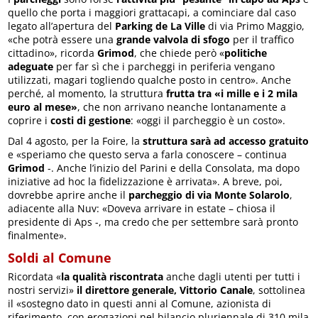
quello che porta i maggiori grattacapi, a cominciare dal caso
legato all’apertura del
Parking de La Ville
di via Primo Maggio,
«che potrà essere una
grande valvola di sfogo
per il traffico
cittadino», ricorda
Grimod
, che chiede però «
politiche
adeguate
per far sì che i parcheggi in periferia vengano
utilizzati, magari togliendo qualche posto in centro». Anche
perché, al momento, la struttura
frutta tra «i mille e i 2 mila
euro al mese»
, che non arrivano neanche lontanamente a
coprire i
costi di gestione
: «oggi il parcheggio è un costo».
Dal 4 agosto, per la Foire, la
struttura sarà ad accesso gratuito
e «speriamo che questo serva a farla conoscere – continua
Grimod
-. Anche l’inizio del Parini e della Consolata, ma dopo
iniziative ad hoc la fidelizzazione è arrivata». A breve, poi,
dovrebbe aprire anche il
parcheggio di via Monte Solarolo
,
adiacente alla Nuv: «Doveva arrivare in estate – chiosa il
presidente di Aps -, ma credo che per settembre sarà pronto
finalmente».
Soldi al Comune
Ricordata «
la qualità riscontrata
anche dagli utenti per tutti i
nostri servizi»
il direttore generale, Vittorio Canale
, sottolinea
il «sostegno dato in questi anni al Comune, azionista di
riferimento, con erogazioni nel bilancio pluriennale di 310 mila