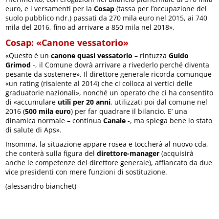
euro, e i versamenti per la
Cosap
(tassa per l’occupazione del
suolo pubblico ndr.) passati da 270 mila euro nel 2015, ai 740
mila del 2016, fino ad arrivare a 850 mila nel 2018».
Cosap: «Canone vessatorio»
«Questo è un
canone quasi vessatorio
– rintuzza
Guido
Grimod
-, il Comune dovrà arrivare a rivederlo perché diventa
pesante da sostenere». Il direttore generale ricorda comunque
«un rating (risalente al 2014) che ci colloca ai vertici delle
graduatorie nazionali», nonché un operato che ci ha consentito
di «accumulare
utili per 20 anni
, utilizzati poi dal comune nel
2016 (
500 mila euro
) per far quadrare il bilancio. E’ una
dinamica normale – continua
Canale
-, ma spiega bene lo stato
di salute di Aps».
Insomma, la situazione appare rosea e toccherà al nuovo cda,
che conterà sulla figura del
direttore-manager
(acquisirà
anche le competenze del direttore generale), affiancato da due
vice presidenti con mere funzioni di sostituzione.
(alessandro bianchet)