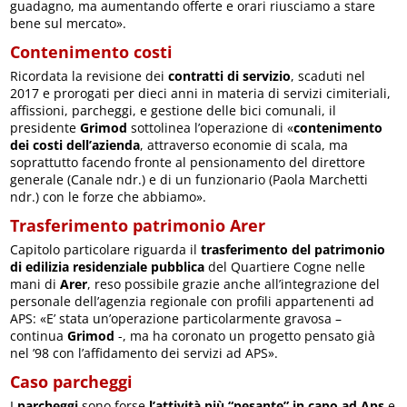
guadagno, ma aumentando offerte e orari riusciamo a stare
bene sul mercato».
Contenimento costi
Ricordata la revisione dei
contratti di servizio
, scaduti nel
2017 e prorogati per dieci anni in materia di servizi cimiteriali,
affissioni, parcheggi, e gestione delle bici comunali, il
presidente
Grimod
sottolinea l’operazione di «
contenimento
dei costi dell’azienda
, attraverso economie di scala, ma
soprattutto facendo fronte al pensionamento del direttore
generale (Canale ndr.) e di un funzionario (Paola Marchetti
ndr.) con le forze che abbiamo».
Trasferimento patrimonio Arer
Capitolo particolare riguarda il
trasferimento del patrimonio
di edilizia residenziale pubblica
del Quartiere Cogne nelle
mani di
Arer
, reso possibile grazie anche all’integrazione del
personale dell’agenzia regionale con profili appartenenti ad
APS: «E’ stata un’operazione particolarmente gravosa –
continua
Grimod
-, ma ha coronato un progetto pensato già
nel ’98 con l’affidamento dei servizi ad APS».
Caso parcheggi
I
parcheggi
sono forse
l’attività più “pesante” in capo ad Aps
e