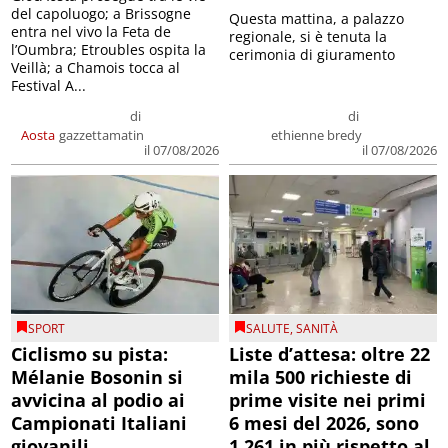
del capoluogo; a Brissogne
Questa mattina, a palazzo
entra nel vivo la Feta de
regionale, si è tenuta la
l’Oumbra; Etroubles ospita la
cerimonia di giuramento
Veillà; a Chamois tocca al
Festival A...
di
di
Aosta
gazzettamatin
ethienne bredy
il 07/08/2026
il 07/08/2026
SPORT
SALUTE
,
SANITÀ
Ciclismo su pista:
Liste d’attesa: oltre 22
Mélanie Bosonin si
mila 500 richieste di
avvicina al podio ai
prime visite nei primi
Campionati Italiani
6 mesi del 2026, sono
giovanili
1.261 in più rispetto al