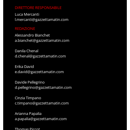
DIRETTORE RESPONSABILE
Luca Mercanti
l.mercanti@gazzettamatin.com
REDAZIONE
Alessandro Bianchet
a.bianchet@gazzettamatin.com
Danila Chenal
d.chenal@gazzettamatin.com
Erika David
e.david@gazzettamatin.com
Davide Pellegrino
d.pellegrino@gazzettamatin.com
Cinzia Timpano
c.timpano@gazzettamatin.com
Arianna Papalia
a.papalia@gazzettamatin.com
Thomas Piccot