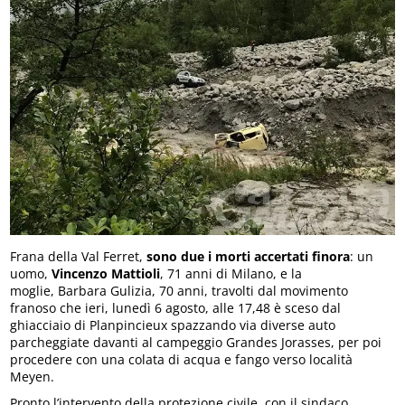
Frana della Val Ferret,
sono due i morti accertati finora
: un
uomo,
Vincenzo Mattioli
, 71 anni di Milano, e la
moglie, Barbara Gulizia, 70 anni, travolti dal movimento
franoso che ieri, lunedì 6 agosto, alle 17,48 è sceso dal
ghiacciaio di Planpincieux spazzando via diverse auto
parcheggiate davanti al campeggio Grandes Jorasses, per poi
procedere con una colata di acqua e fango verso località
Meyen.
Pronto l’intervento della protezione civile, con il sindaco