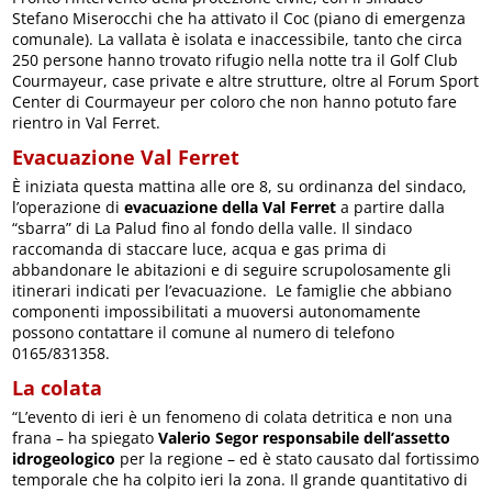
Stefano Miserocchi che ha attivato il Coc (piano di emergenza
comunale). La vallata è isolata e inaccessibile, tanto che circa
250 persone hanno trovato rifugio nella notte tra il Golf Club
Courmayeur, case private e altre strutture, oltre al Forum Sport
Center di Courmayeur per coloro che non hanno potuto fare
rientro in Val Ferret.
Evacuazione Val Ferret
È iniziata questa mattina alle ore 8, su ordinanza del sindaco,
l’operazione di
evacuazione della Val Ferret
a partire dalla
“sbarra” di La Palud fino al fondo della valle. Il sindaco
raccomanda di staccare luce, acqua e gas prima di
abbandonare le abitazioni e di seguire scrupolosamente gli
itinerari indicati per l’evacuazione. Le famiglie che abbiano
componenti impossibilitati a muoversi autonomamente
possono contattare il comune al numero di telefono
0165/831358.
La colata
“L’evento di ieri è un fenomeno di colata detritica e non una
frana – ha spiegato
Valerio Segor responsabile dell’assetto
idrogeologico
per la regione – ed è stato causato dal fortissimo
temporale che ha colpito ieri la zona. Il grande quantitativo di