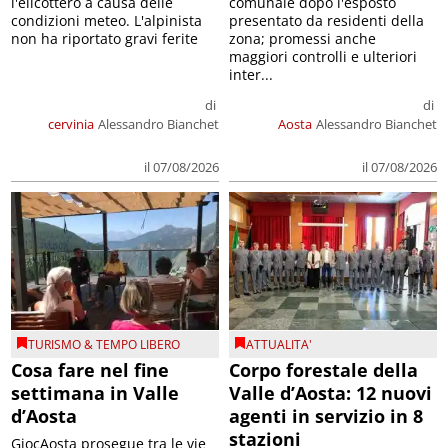
l'elicottero a causa delle
comunale dopo l'esposto
condizioni meteo. L'alpinista
presentato da residenti della
non ha riportato gravi ferite
zona; promessi anche
maggiori controlli e ulteriori
inter...
di
di
cervinia
Alessandro Bianchet
Aosta
Alessandro Bianchet
il 07/08/2026
il 07/08/2026
TURISMO & TEMPO LIBERO
ATTUALITA'
Cosa fare nel fine
Corpo forestale della
settimana in Valle
Valle d’Aosta: 12 nuovi
d’Aosta
agenti in servizio in 8
stazioni
GiocAosta prosegue tra le vie