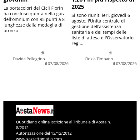
2025
La portacolori del Cicli Fiorin
ha concluso quinta nella gara
Si sono riuniti ieri, giovedì 6
dell'omnium con 95 punti a 8
agosto, l'Unità centrale di
lunghezze dalla medaglia di
gestione dell’assistenza
bronzo
sanitaria e dei tempi delle
liste di attesa e l'Osservatorio
regi...
di
di
Davide Pellegrino
Cinzia Timpano
il 07/08/2026
il 07/08/2026
Quotidiano online Iscrizione al Tribunale di Aosta n.
8/2012
Autorizzazione del 13/12/2012
www.gazzettamatin.com