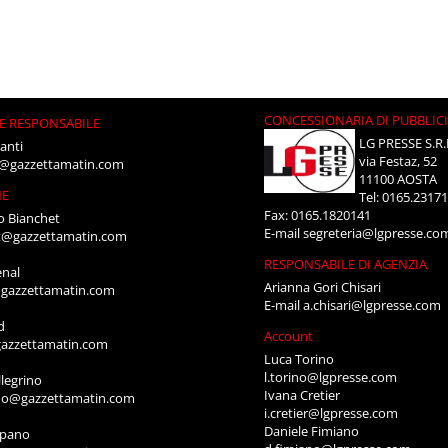
CONCESSIONARIA DI PUBBLIC
E RESPONSABILE
LG PRESSE S.R.
anti
via Festaz, 52
i@gazzettamatin.com
11100 AOSTA
NE
Tel: 0165.2317
Fax: 0165.1820141
o Bianchet
E-mail
segreteria@lgpresse.co
t@gazzettamatin.com
RESPONSABILE DI AGENZIA
enal
Arianna Gori Chisari
gazzettamatin.com
E-mail
a.chisari@lgpresse.com
d
Account
azzettamatin.com
Luca Torino
l.torino@lgpresse.com
legrino
Ivana Cretier
ino@gazzettamatin.com
i.cretier@lgpresse.com
Daniele Fimiano
mpano