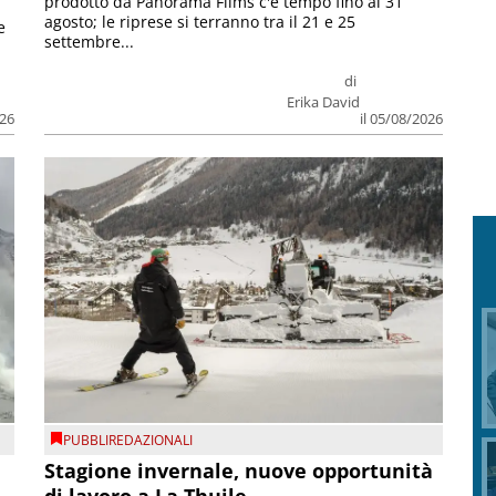
prodotto da Panorama Films c'è tempo fino al 31
agosto; le riprese si terranno tra il 21 e 25
e
settembre...
di
Erika David
026
il 05/08/2026
PUBBLIREDAZIONALI
Stagione invernale, nuove opportunità
di lavoro a La Thuile