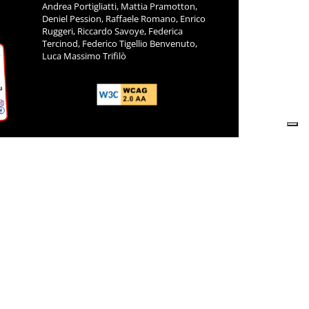
Andrea Portigliatti, Mattia Pramotton,
Deniel Pession, Raffaele Romano, Enrico
Ruggeri, Riccardo Savoye, Federica
Tercinod, Federico Tigellio Benvenuto,
Luca Massimo Trifilò