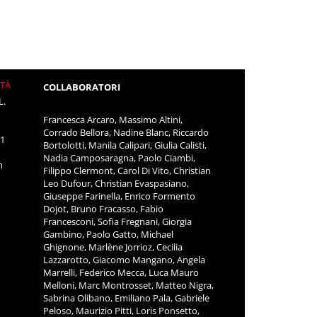
ITÀ
COLLABORATORI
L.
Francesca Arcaro, Massimo Altini,
Corrado Bellora, Nadine Blanc, Riccardo
11
Bortolotti, Manila Calipari, Giulia Calisti,
Nadia Camposaragna, Paolo Ciambi,
m
Filippo Clermont, Carol Di Vito, Christian
Leo Dufour, Christian Evaspasiano,
Giuseppe Farinella, Enrico Formento
Dojot, Bruno Fracasso, Fabio
Francesconi, Sofia Fregnani, Giorgia
Gambino, Paolo Gatto, Michael
Ghignone, Marlène Jorrioz, Cecilia
Lazzarotto, Giacomo Mangano, Angela
Marrelli, Federico Mecca, Luca Mauro
Melloni, Marc Montrosset, Matteo Nigra,
Sabrina Olibano, Emiliano Pala, Gabriele
Peloso, Maurizio Pitti, Loris Ponsetto,