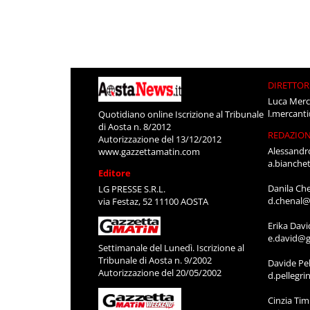
DIRETTOR
Luca Merc
l.mercant
Quotidiano online Iscrizione al Tribunale
di Aosta n. 8/2012
REDAZIO
Autorizzazione del 13/12/2012
Alessandr
www.gazzettamatin.com
a.bianche
Editore
Danila Ch
LG PRESSE S.R.L.
d.chenal@
via Festaz, 52 11100 AOSTA
Erika Davi
e.david@g
Settimanale del Lunedì. Iscrizione al
Tribunale di Aosta n. 9/2002
Davide Pel
Autorizzazione del 20/05/2002
d.pellegr
Cinzia Ti