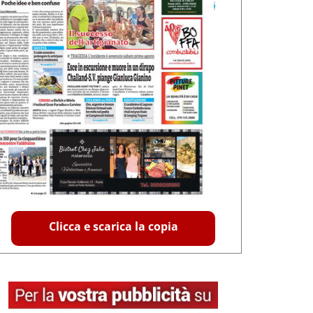
Clicca e scarica la copia