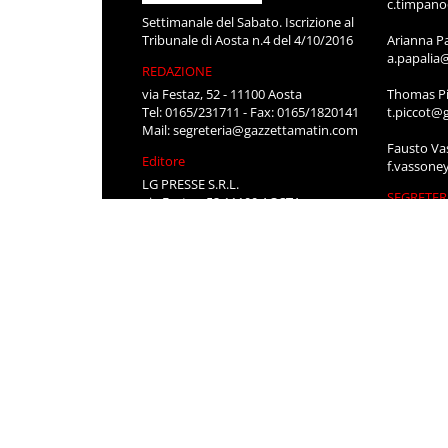
c.timpan
Settimanale del Sabato. Iscrizione al
Tribunale di Aosta n.4 del 4/10/2016
Arianna P
a.papalia
REDAZIONE
via Festaz, 52 - 11100 Aosta
Thomas Pi
Tel: 0165/231711 - Fax: 0165/1820141
t.piccot@
Mail:
segreteria@gazzettamatin.com
Fausto Va
Editore
f.vassone
LG PRESSE S.R.L.
SEGRETER
via Festaz, 52 11100 AOSTA
Roberta P
segreteri
Stefania 
segreteri
CONTATT
Per pubbli
cerco lavo
0165/231
segreteri