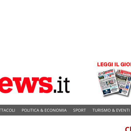
TTACOLI
POLITICA & ECONOMIA
SPORT
TURISMO & EVENTI
C