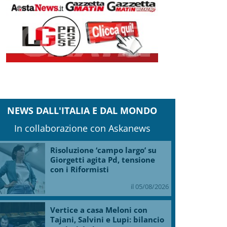
NEWS DALL'ITALIA E DAL MONDO
In collaborazione con Askanews
Risoluzione ‘campo largo’ su
Giorgetti agita Pd, tensione
con i Riformisti
il 05/08/2026
Vertice a casa Meloni con
Tajani, Salvini e Lupi: bilancio