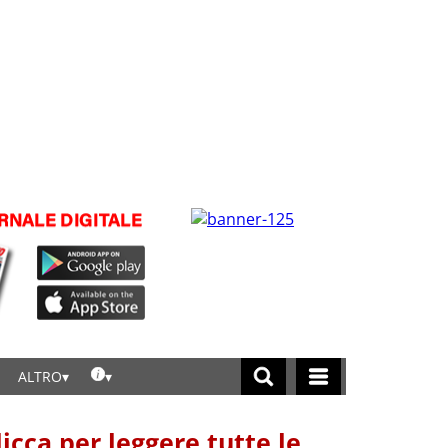
ALTRO
licca per leggere tutte le