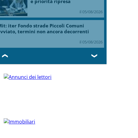
e priorità ripresa
il 05/08/2026
it: iter Fondo strade Piccoli Comuni
vviato, termini non ancora decorrenti
il 05/08/2026
❮
❯