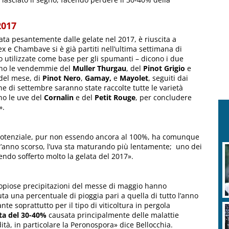
2017
ata pesantemente dalle gelate nel 2017, è riuscita a
x e Chambave si è già partiti nell’ultima settimana di
o utilizzate come base per gli spumanti – dicono i due
anno le vendemmie del
Muller Thurgau
, del
Pinot Grigio
e
0 del mese, di
Pinot Nero
,
Gamay,
e
Mayolet
, seguiti dai
fine di settembre saranno state raccolte tutte le varietà
nno le uve del
Cornalin
e del
Petit Rouge
, per concludere
».
il potenziale, pur non essendo ancora al 100%, ha comunque
l’anno scorso, l’uva sta maturando più lentamente; uno dei
endo sofferto molto la gelata del 2017».
copiose precipitazioni del messe di maggio hanno
a una percentuale di pioggia pari a quella di tutto l’anno
e soprattutto per il tipo di viticoltura in pergola
ta del 30-40%
causata principalmente delle malattie
ità, in particolare la Peronospora» dice Bellocchia.