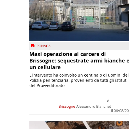
CRONACA
Maxi operazione al carcere di
Brissogne: sequestrate armi bianche 
un cellulare
L'intervento ha coinvolto un centinaio di uomini del
Polizia penitenziaria, provenienti da tutti gli istituti
del Provveditorato
di
Brissogne
Alessandro Bianchet
il 06/08/2