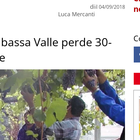
di
il
04/09/2018
n
Luca Mercanti
C
bassa Valle perde 30-
e