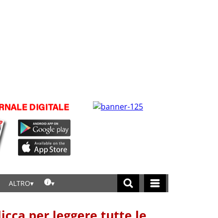
ALTRO
licca per leggere tutte le