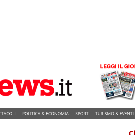
TTACOLI
POLITICA & ECONOMIA
SPORT
TURISMO & EVENTI
C