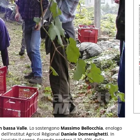
 bassa Valle
. Lo sostengono
Massimo Bellocchia
, enologo
dell’Institut Agricol Régional
Daniele Domenighetti
. In
lasciato il segno, facendo perdere il 30-40% della