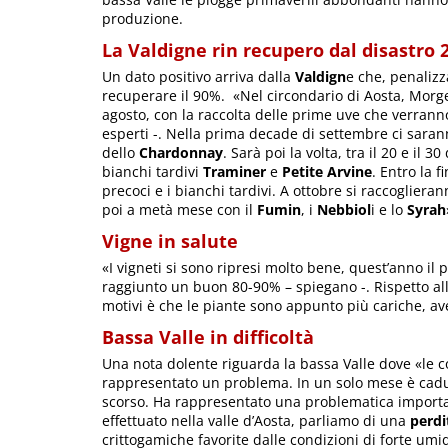
produzione.
La Valdigne rin recupero dal disastro 
Un dato positivo arriva dalla
Valdign
e che, penalizz
recuperare il 90%. «Nel circondario di Aosta, Morge
agosto, con la raccolta delle prime uve che verrann
esperti -. Nella prima decade di settembre ci sar
dello
Chardonnay
. Sarà poi la volta, tra il 20 e il 3
bianchi tardivi
Traminer
e
Petite Arvine
. Entro la 
precoci e i bianchi tardivi. A ottobre si raccogliera
poi a metà mese con il
Fumin
, i
Nebbiol
i e lo
Syrah
Vigne in salute
«I vigneti si sono ripresi molto bene, quest’anno 
raggiunto un buon 80-90% – spiegano -. Rispetto al
motivi è che le piante sono appunto più cariche, av
Bassa Valle in difficoltà
Una nota dolente riguarda la bassa Valle dove «le 
rappresentato un problema. In un solo mese è cadut
scorso. Ha rappresentato una problematica important
effettuato nella valle d’Aosta, parliamo di una
perdi
crittogamiche favorite dalle condizioni di forte umid