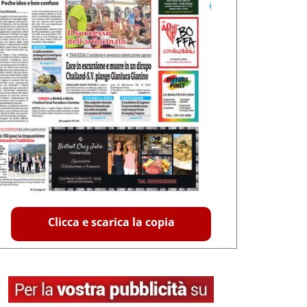
Clicca e scarica la copia