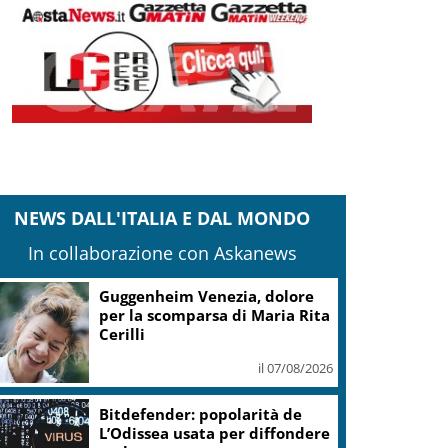
NEWS DALL'ITALIA E DAL MONDO
In collaborazione con Askanews
Covid, ‘Conte-day’ in
commissione: “non sono un
eroe ma un uomo corretto,
non troverete nulla”
il 06/08/2026
Guccini, Meloni: l’ho amato e