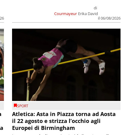
di
Courmayeur
Erika David
026
il 06/08/2026
SPORT
a
Atletica: Asta in Piazza torna ad Aosta
il 22 agosto e strizza l’occhio agli
la
Europei di Birmingham