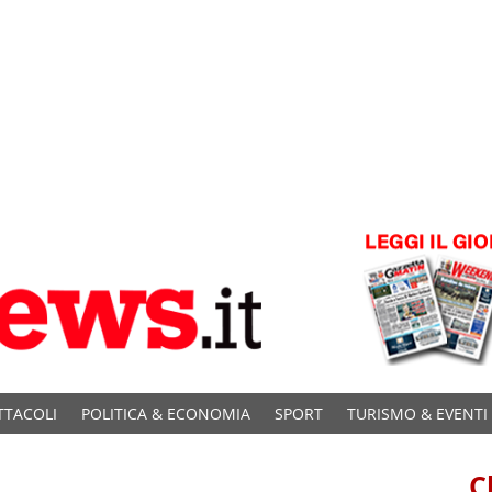
TTACOLI
POLITICA & ECONOMIA
SPORT
TURISMO & EVENTI
C