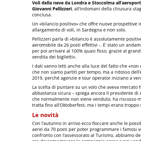
Voli della neve da Londra e Stoccolma all’aeropo
Giovanni Pellizzeri
, all’indomani della chiusura st
conclusa.
Un «bilancio positivo» che offre nuove prospettive in
allargamento di voli, in Sardegna e non solo.
Pellizzeri parla di «bilancio è assolutamente positi
aeromobile da 26 posti effettivi -. E’ stato un an
per poi arrivare al 100% quasi fisso, grazie al gran
vendita dei biglietti».
I dati vanno letti anche alla luce del fatto che «no
che non siamo partiti per tempo, ma a ridosso dell’
2019, perché agenzie e tour operator iniziano a ve
La scelta di puntare su un volo che aveva mercato ha
abbastanza sicura – spiega ancora il presidente di
che normalmente non viene venduto, ha riscosso m
tratta fino all’Oktoberfest, ma i tempi erano troppo s
Le novità
Con l’autunno in arrivo ecco fioccare anche le possib
aerei da 70 posti per poter programmare i famosi vo
confronto con l’assessorato al Turismo, abbiamo de