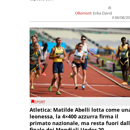
di
Ollomont
Erika David
il 06/08/2
SPORT
Atletica: Matilde Abelli lotta come un
leonessa, la 4×400 azzurra firma il
primato nazionale, ma resta fuori dal
finale dei Mondiali Under 20