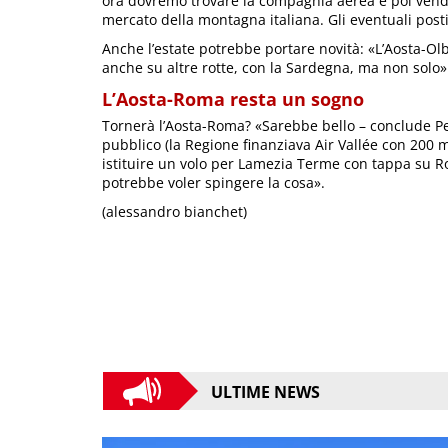
ora dovremo trovare la compagnia aerea e poi vende
mercato della montagna italiana. Gli eventuali pos
Anche l’estate potrebbe portare novità: «L’Aosta-O
anche su altre rotte, con la Sardegna, ma non solo»
L’Aosta-Roma resta un sogno
Tornerà l’Aosta-Roma? «Sarebbe bello – conclude Pel
pubblico (la Regione finanziava Air Vallée con 200 m
istituire un volo per Lamezia Terme con tappa su Ro
potrebbe voler spingere la cosa».
(alessandro bianchet)
ULTIME NEWS