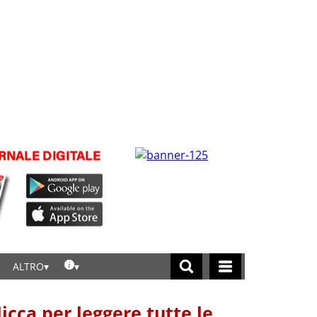
ALTRO
licca per leggere tutte le