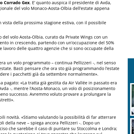
rto Corrado Gex
. E’ quanto auspica il presidente di Avda,
agionale del volo Monaco-Aosta-Olbia dell’estate appena
 vista della prossima stagione estiva, con il possibile
vo del volo Aosta-Olbia, curato da Private Wings con un
damento in crescendo, partendo con un’occupazione del 50%
de lavoro delle quattro agenzie che si sono occupate della
n era un volo programmato – continua Pellizzeri -, nel senso
estate. Basti pensare che ora sto già programmando l’estate
ndere i pacchetti già da settembre normalmente».
 pagato: «La tratta già gestita da Air Vallée in passato era
 Avda -, mentre l’Aosta-Monaco, un volo di posizionamento
eno successo. Avremmo voluto provare a prolungare la
tretti».
ili novità. «Stiamo valutando la possibilità di far atterrare
li della neve – spiega ancora Pellizzeri -. Dopo un
ciso che sarebbe il caso di puntare su Stoccolma e Londra;