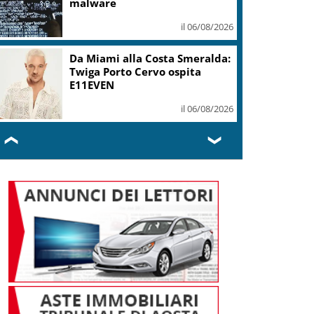
mi ha formato, continuerò a
cantarlo
il 06/08/2026
Sogin: in 2025 utile balza oltre
2,5 mln, decommissioning al
47,7%
il 06/08/2026
❮
❯