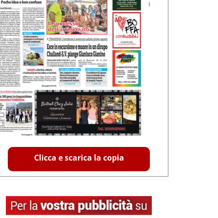
Clicca e scarica la copia