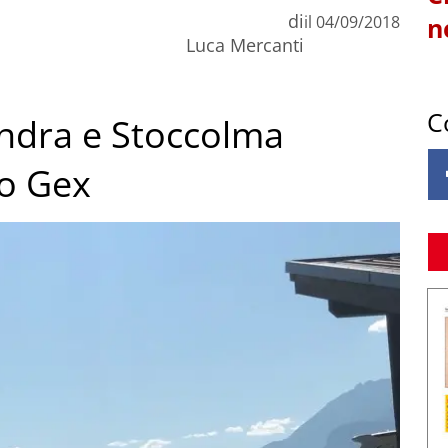
di
il
04/09/2018
n
Luca Mercanti
C
ondra e Stoccolma
do Gex