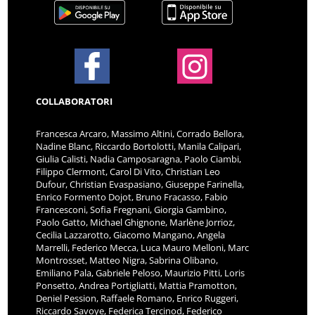
COLLABORATORI
Francesca Arcaro, Massimo Altini, Corrado Bellora,
Nadine Blanc, Riccardo Bortolotti, Manila Calipari,
Giulia Calisti, Nadia Camposaragna, Paolo Ciambi,
Filippo Clermont, Carol Di Vito, Christian Leo
Dufour, Christian Evaspasiano, Giuseppe Farinella,
Enrico Formento Dojot, Bruno Fracasso, Fabio
Francesconi, Sofia Fregnani, Giorgia Gambino,
Paolo Gatto, Michael Ghignone, Marlène Jorrioz,
Cecilia Lazzarotto, Giacomo Mangano, Angela
Marrelli, Federico Mecca, Luca Mauro Melloni, Marc
Montrosset, Matteo Nigra, Sabrina Olibano,
Emiliano Pala, Gabriele Peloso, Maurizio Pitti, Loris
Ponsetto, Andrea Portigliatti, Mattia Pramotton,
Deniel Pession, Raffaele Romano, Enrico Ruggeri,
Riccardo Savoye, Federica Tercinod, Federico