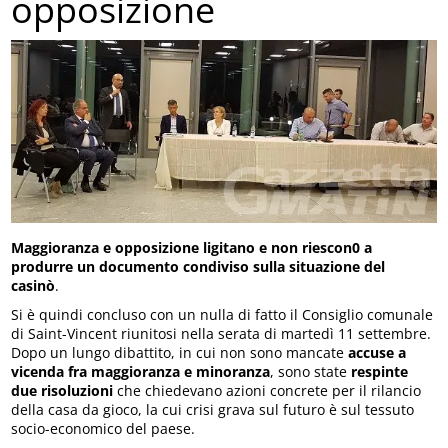
opposizione
Maggioranza e opposizione ligitano e non riescon0 a
produrre un documento condiviso sulla situazione del
casinò
.
Si è quindi concluso con un nulla di fatto il Consiglio comunale
di Saint-Vincent riunitosi nella serata di martedì 11 settembre.
Dopo un lungo dibattito, in cui non sono mancate
accuse a
vicenda fra maggioranza e minoranza
, sono state
respinte
due risoluzioni
che chiedevano azioni concrete per il rilancio
della casa da gioco, la cui crisi grava sul futuro è sul tessuto
socio-economico del paese.