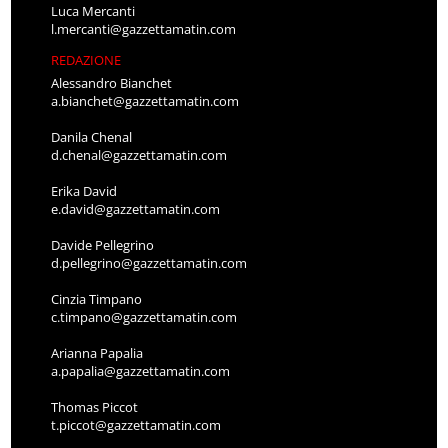
Luca Mercanti
l.mercanti@gazzettamatin.com
REDAZIONE
Alessandro Bianchet
a.bianchet@gazzettamatin.com
Danila Chenal
d.chenal@gazzettamatin.com
Erika David
e.david@gazzettamatin.com
Davide Pellegrino
d.pellegrino@gazzettamatin.com
Cinzia Timpano
c.timpano@gazzettamatin.com
Arianna Papalia
a.papalia@gazzettamatin.com
Thomas Piccot
t.piccot@gazzettamatin.com