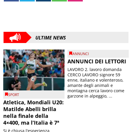
ULTIME NEWS
ANNUNCI
ANNUNCI DEI LETTORI
LAVORO 2. lavoro domanda
CERCO LAVORO signore 59
enne, italiano e volenteroso,
amante degli animali e
montagna cerca lavoro come
SPORT
garzone in alpeggio, ...
Atletica, Mondiali U20:
Matilde Abelli brilla
nella finale della
4×400, ma l’Italia è 7ª
Si è chiusa l'esperienza