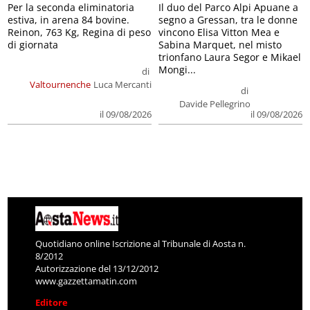
Per la seconda eliminatoria
Il duo del Parco Alpi Apuane a
estiva, in arena 84 bovine.
segno a Gressan, tra le donne
Reinon, 763 Kg, Regina di peso
vincono Elisa Vitton Mea e
di giornata
Sabina Marquet, nel misto
trionfano Laura Segor e Mikael
Mongi...
di
Valtournenche
Luca Mercanti
di
Davide Pellegrino
il 09/08/2026
il 09/08/2026
Quotidiano online Iscrizione al Tribunale di Aosta n.
8/2012
Autorizzazione del 13/12/2012
www.gazzettamatin.com
Editore