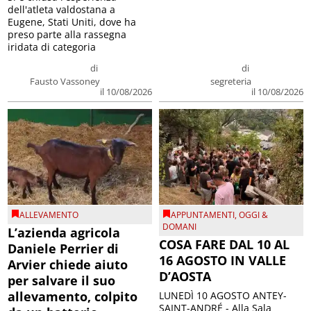
dell'atleta valdostana a
Eugene, Stati Uniti, dove ha
preso parte alla rassegna
iridata di categoria
di
di
Fausto Vassoney
segreteria
il 10/08/2026
il 10/08/2026
ALLEVAMENTO
APPUNTAMENTI
,
OGGI &
DOMANI
L’azienda agricola
COSA FARE DAL 10 AL
Daniele Perrier di
16 AGOSTO IN VALLE
Arvier chiede aiuto
D’AOSTA
per salvare il suo
allevamento, colpito
LUNEDÌ 10 AGOSTO ANTEY-
SAINT-ANDRÉ - Alla Sala