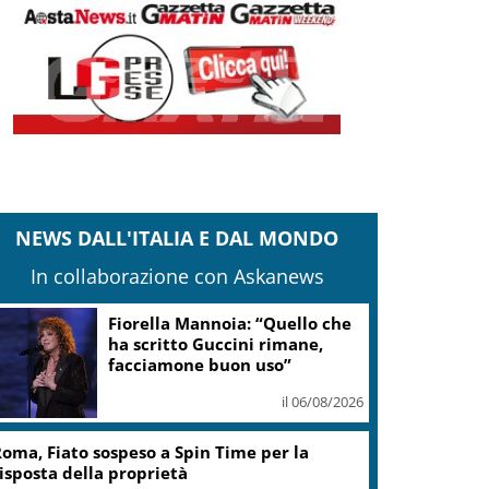
NEWS DALL'ITALIA E DAL MONDO
In collaborazione con Askanews
Kiev, Zelensky: La Russia non
si ferma, userà missili balistici
il 06/08/2026
Guccini, Zucchero: “Stai
soltanto dormendo in fondo al
mio cuore”