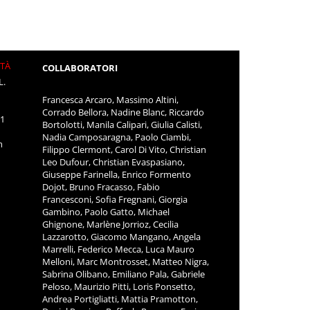
ITÀ
COLLABORATORI
L.
Francesca Arcaro, Massimo Altini,
Corrado Bellora, Nadine Blanc, Riccardo
11
Bortolotti, Manila Calipari, Giulia Calisti,
Nadia Camposaragna, Paolo Ciambi,
m
Filippo Clermont, Carol Di Vito, Christian
Leo Dufour, Christian Evaspasiano,
Giuseppe Farinella, Enrico Formento
Dojot, Bruno Fracasso, Fabio
Francesconi, Sofia Fregnani, Giorgia
Gambino, Paolo Gatto, Michael
Ghignone, Marlène Jorrioz, Cecilia
Lazzarotto, Giacomo Mangano, Angela
Marrelli, Federico Mecca, Luca Mauro
Melloni, Marc Montrosset, Matteo Nigra,
Sabrina Olibano, Emiliano Pala, Gabriele
Peloso, Maurizio Pitti, Loris Ponsetto,
Andrea Portigliatti, Mattia Pramotton,