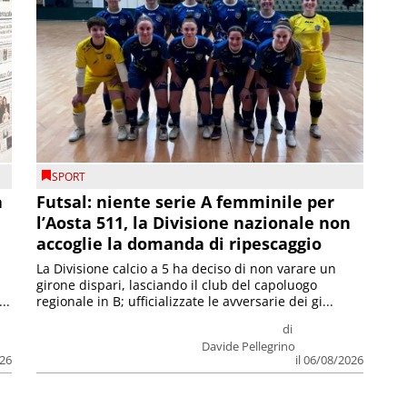
SPORT
a
Futsal: niente serie A femminile per
l’Aosta 511, la Divisione nazionale non
accoglie la domanda di ripescaggio
La Divisione calcio a 5 ha deciso di non varare un
girone dispari, lasciando il club del capoluogo
..
regionale in B; ufficializzate le avversarie dei gi...
di
Davide Pellegrino
026
il 06/08/2026