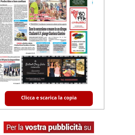
Clicca e scarica la copia