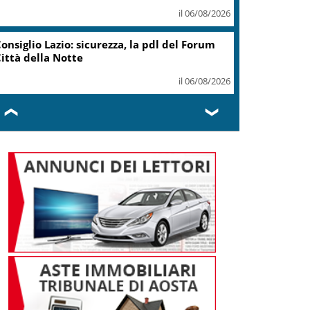
il 06/08/2026
Contratti, Aran e sindacati
firmano Ccnl Funzioni Centrali
2025-2027
il 06/08/2026
❮
❯