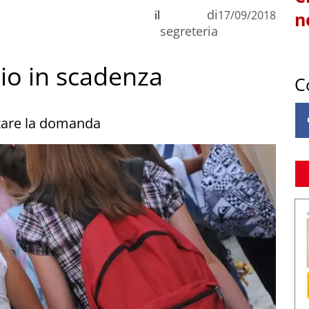
di
il
17/09/2018
n
segreteria
dio in scadenza
C
ntare la domanda