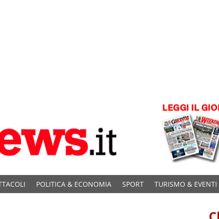
TTACOLI
POLITICA & ECONOMIA
SPORT
TURISMO & EVENTI
C