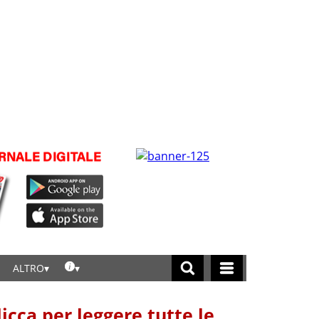
ALTRO
licca per leggere tutte le