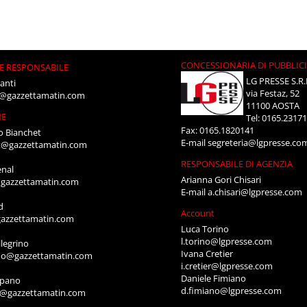
CONCESSIONARIA DI PUBBLIC
E RESPONSABILE
LG PRESSE S.R.
anti
via Festaz, 52
i@gazzettamatin.com
11100 AOSTA
NE
Tel: 0165.2317
Fax: 0165.1820141
o Bianchet
E-mail
segreteria@lgpresse.co
t@gazzettamatin.com
RESPONSABILE DI AGENZIA
enal
Arianna Gori Chisari
gazzettamatin.com
E-mail
a.chisari@lgpresse.com
d
Account
azzettamatin.com
Luca Torino
l.torino@lgpresse.com
legrino
Ivana Cretier
ino@gazzettamatin.com
i.cretier@lgpresse.com
Daniele Fimiano
mpano
d.fimiano@lgpresse.com
o@gazzettamatin.com