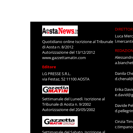
DIRETTOR
Luca Merc
l.mercant
Quotidiano online Iscrizione al Tribunale
di Aosta n. 8/2012
REDAZIO
Autorizzazione del 13/12/2012
Alessandr
www.gazzettamatin.com
a.bianche
Editore
Danila Ch
LG PRESSE S.R.L.
d.chenal@
via Festaz, 52 11100 AOSTA
Erika Davi
e.david@g
Settimanale del Lunedì. Iscrizione al
Tribunale di Aosta n. 9/2002
Davide Pel
Autorizzazione del 20/05/2002
d.pellegr
Cinzia Ti
c.timpan
Settimanale del Sabato. Iscrizione al