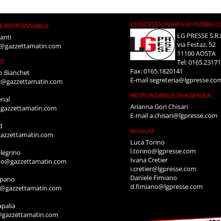
CONCESSIONARIA DI PUBBLIC
E RESPONSABILE
LG PRESSE S.R.
anti
via Festaz, 52
i@gazzettamatin.com
11100 AOSTA
NE
Tel: 0165.2317
Fax: 0165.1820141
o Bianchet
E-mail
segreteria@lgpresse.co
t@gazzettamatin.com
RESPONSABILE DI AGENZIA
enal
Arianna Gori Chisari
gazzettamatin.com
E-mail
a.chisari@lgpresse.com
d
Account
azzettamatin.com
Luca Torino
l.torino@lgpresse.com
legrino
Ivana Cretier
ino@gazzettamatin.com
i.cretier@lgpresse.com
Daniele Fimiano
mpano
d.fimiano@lgpresse.com
o@gazzettamatin.com
apalia
@gazzettamatin.com