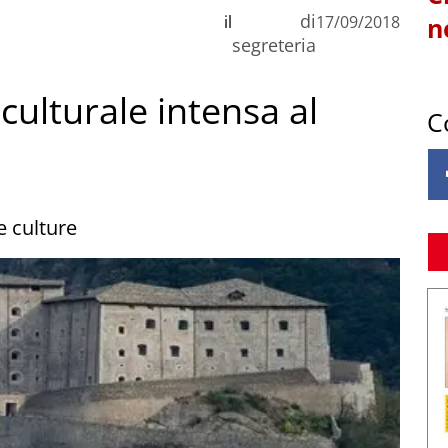
di
il
17/09/2018
n
segreteria
culturale intensa al
C
e culture