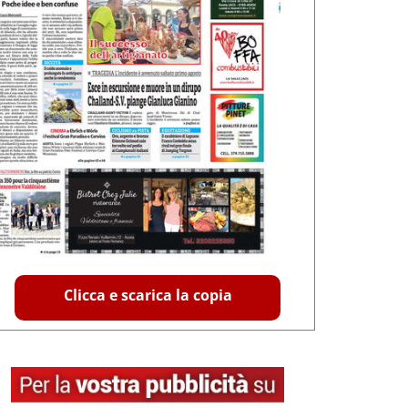
Clicca e scarica la copia