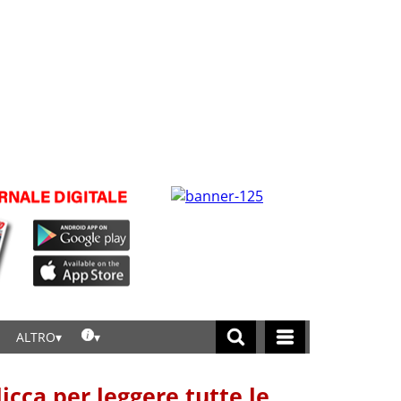
ALTRO
licca per leggere tutte le