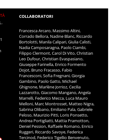
ITÀ
COLLABORATORI
L.
Francesca Arcaro, Massimo Altini,
Corrado Bellora, Nadine Blanc, Riccardo
11
Bortolotti, Manila Calipari, Giulia Calisti,
Nadia Camposaragna, Paolo Ciambi,
m
Filippo Clermont, Carol Di Vito, Christian
Leo Dufour, Christian Evaspasiano,
Giuseppe Farinella, Enrico Formento
Dojot, Bruno Fracasso, Fabio
Francesconi, Sofia Fregnani, Giorgia
Gambino, Paolo Gatto, Michael
Ghignone, Marlène Jorrioz, Cecilia
Lazzarotto, Giacomo Mangano, Angela
Marrelli, Federico Mecca, Luca Mauro
Melloni, Marc Montrosset, Matteo Nigra,
Sabrina Olibano, Emiliano Pala, Gabriele
Peloso, Maurizio Pitti, Loris Ponsetto,
Andrea Portigliatti, Mattia Pramotton,
Deniel Pession, Raffaele Romano, Enrico
Ruggeri, Riccardo Savoye, Federica
Tercinod, Federico Tigellio Benvenuto,