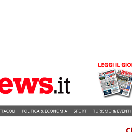
TTACOLI
POLITICA & ECONOMIA
SPORT
TURISMO & EVENTI
C