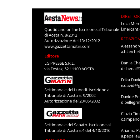
DIRETTOR
Luca Merc
l.mercant
Quotidiano online Iscrizione al Tribunale
di Aosta n. 8/2012
REDAZIO
Autorizzazione del 13/12/2012
Alessandr
www.gazzettamatin.com
a.bianche
Editore
Danila Ch
LG PRESSE S.R.L.
d.chenal@
via Festaz, 52 11100 AOSTA
Erika Davi
e.david@g
Settimanale del Lunedì. Iscrizione al
Tribunale di Aosta n. 9/2002
Davide Pel
Autorizzazione del 20/05/2002
d.pellegr
Cinzia Ti
c.timpan
Settimanale del Sabato. Iscrizione al
Tribunale di Aosta n.4 del 4/10/2016
Arianna P
a.papalia
REDAZIONE