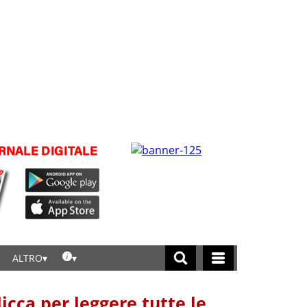
ALTRO
licca per leggere tutte le