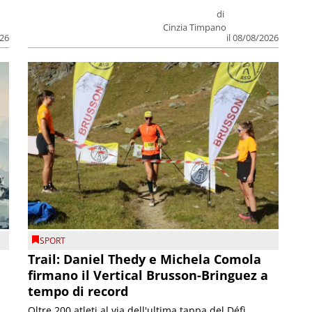
di
Cinzia Timpano
026
il 08/08/2026
SPORT
Trail: Daniel Thedy e Michela Comola
firmano il Vertical Brusson-Bringuez a
tempo di record
Oltre 200 atleti al via dell'ultima tappa del Défì