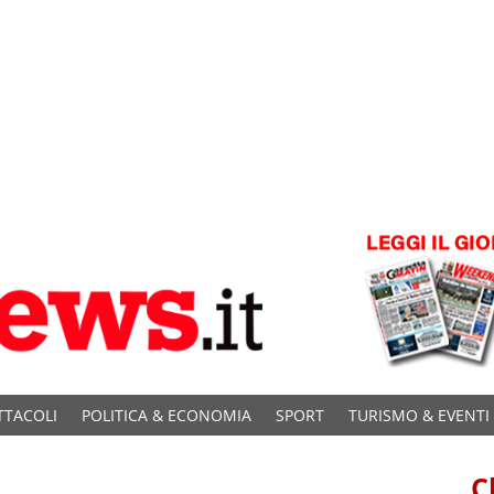
TTACOLI
POLITICA & ECONOMIA
SPORT
TURISMO & EVENTI
C