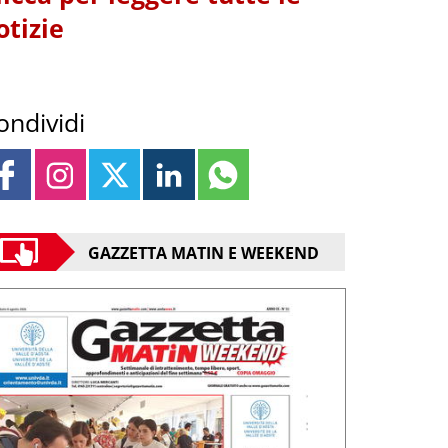
otizie
ondividi
GAZZETTA MATIN E WEEKEND