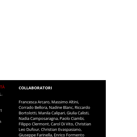
ITÀ
COLLABORATORI
L.
Francesca Arcaro, Massimo Altini,
Corrado Bellora, Nadine Blanc, Riccardo
11
Bortolotti, Manila Calipari, Giulia Calisti,
Nadia Camposaragna, Paolo Ciambi,
m
Filippo Clermont, Carol Di Vito, Christian
Leo Dufour, Christian Evaspasiano,
Giuseppe Farinella, Enrico Formento