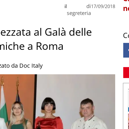
di
il
17/09/2018
n
segreteria
ezzata al Galà delle
C
omiche a Roma
zato da Doc Italy