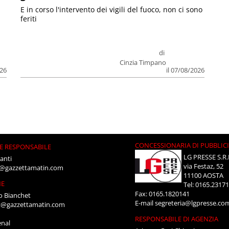
E in corso l'intervento dei vigili del fuoco, non ci sono
feriti
di
Cinzia Timpano
026
il 07/08/2026
CONCESSIONARIA DI PUBBLIC
E RESPONSABILE
LG PRESSE S.R.
anti
via Festaz, 52
i@gazzettamatin.com
11100 AOSTA
NE
Tel: 0165.2317
Fax: 0165.1820141
o Bianchet
E-mail
segreteria@lgpresse.co
t@gazzettamatin.com
RESPONSABILE DI AGENZIA
enal