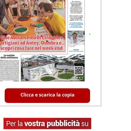
Clicca e scarica la copia