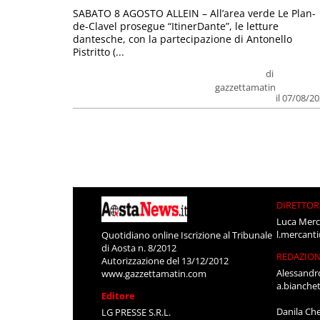
SABATO 8 AGOSTO ALLEIN – All’area verde Le Plan-
de-Clavel prosegue “ItinerDante”, le letture
dantesche, con la partecipazione di Antonello
Pistritto (...
di
gazzettamatin
il 07/08/2
DIRETTOR
Luca Merc
l.mercant
Quotidiano online Iscrizione al Tribunale
di Aosta n. 8/2012
REDAZIO
Autorizzazione del 13/12/2012
Alessandr
www.gazzettamatin.com
a.bianche
Editore
Danila Ch
LG PRESSE S.R.L.