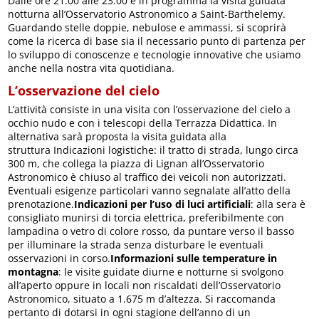
Dalle ore 21.00 alle 23.00 è in programma la visita guidata
notturna all’Osservatorio Astronomico a Saint-Barthelemy.
Guardando stelle doppie, nebulose e ammassi, si scoprirà
come la ricerca di base sia il necessario punto di partenza per
lo sviluppo di conoscenze e tecnologie innovative che usiamo
anche nella nostra vita quotidiana.
L’osservazione del cielo
L’attività consiste in una visita con l’osservazione del cielo a
occhio nudo e con i telescopi della Terrazza Didattica. In
alternativa sarà proposta la visita guidata alla
struttura Indicazioni logistiche: il tratto di strada, lungo circa
300 m, che collega la piazza di Lignan all’Osservatorio
Astronomico è chiuso al traffico dei veicoli non autorizzati.
Eventuali esigenze particolari vanno segnalate all’atto della
prenotazione.
Indicazioni per l’uso di luci artificiali
: alla sera è
consigliato munirsi di torcia elettrica, preferibilmente con
lampadina o vetro di colore rosso, da puntare verso il basso
per illuminare la strada senza disturbare le eventuali
osservazioni in corso.
Informazioni sulle temperature in
montagna
: le visite guidate diurne e notturne si svolgono
all’aperto oppure in locali non riscaldati dell’Osservatorio
Astronomico, situato a 1.675 m d’altezza. Si raccomanda
pertanto di dotarsi in ogni stagione dell’anno di un