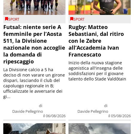
SPORT
SPORT
Futsal: niente serie A
Rugby: Matteo
femminile per l’Aosta
Sebastiani, dal ritiro
511, la Divisione
con le Zebre
nazionale non accoglie
all’Accademia Ivan
la domanda di
Francescato
ripescaggio
Inizio della nuova stagione
agonistica all'insegna delle
La Divisione calcio a 5 ha
soddisfazioni per il giovane
deciso di non varare un girone
talento dello Stade Valdôtain
dispari, lasciando il club del
capoluogo regionale in B;
ufficializzate le avversarie dei
gi...
di
di
Davide Pellegrino
Davide Pellegrino
il 06/08/2026
il 05/08/2026