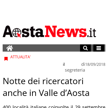
ATTUALITA'
di
il
18/09/2018
segreteria
Notte dei ricercatori
anche in Valle d’Aosta
400 località italiane coinvolte il 29 settembre