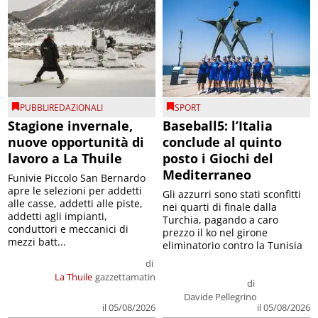
PUBBLIREDAZIONALI
SPORT
Stagione invernale,
Baseball5: l’Italia
nuove opportunità di
conclude al quinto
lavoro a La Thuile
posto i Giochi del
Mediterraneo
Funivie Piccolo San Bernardo
apre le selezioni per addetti
Gli azzurri sono stati sconfitti
alle casse, addetti alle piste,
nei quarti di finale dalla
addetti agli impianti,
Turchia, pagando a caro
conduttori e meccanici di
prezzo il ko nel girone
mezzi batt...
eliminatorio contro la Tunisia
di
La Thuile
gazzettamatin
di
Davide Pellegrino
il 05/08/2026
il 05/08/2026