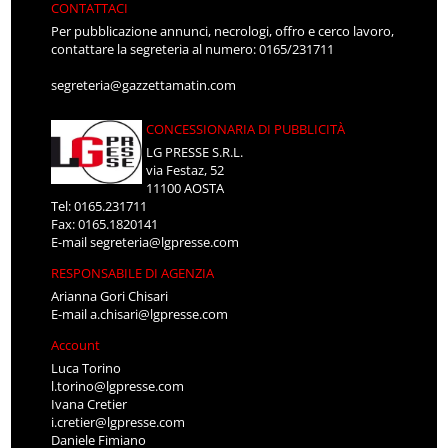
CONTATTACI
Per pubblicazione annunci, necrologi, offro e cerco lavoro,
contattare la segreteria al numero: 0165/231711
segreteria@gazzettamatin.com
CONCESSIONARIA DI PUBBLICITÀ
LG PRESSE S.R.L.
via Festaz, 52
11100 AOSTA
Tel: 0165.231711
Fax: 0165.1820141
E-mail
segreteria@lgpresse.com
RESPONSABILE DI AGENZIA
Arianna Gori Chisari
E-mail
a.chisari@lgpresse.com
Account
Luca Torino
l.torino@lgpresse.com
Ivana Cretier
i.cretier@lgpresse.com
Daniele Fimiano