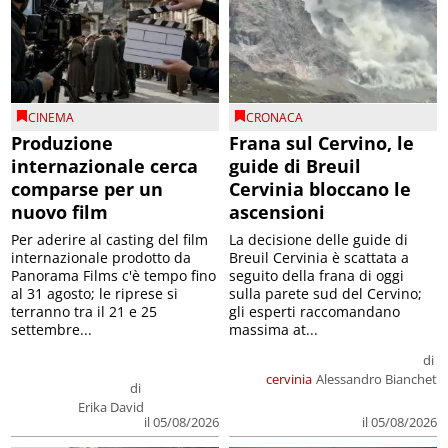
CINEMA
CRONACA
Produzione
Frana sul Cervino, le
internazionale cerca
guide di Breuil
comparse per un
Cervinia bloccano le
nuovo film
ascensioni
Per aderire al casting del film
La decisione delle guide di
internazionale prodotto da
Breuil Cervinia è scattata a
Panorama Films c'è tempo fino
seguito della frana di oggi
al 31 agosto; le riprese si
sulla parete sud del Cervino;
terranno tra il 21 e 25
gli esperti raccomandano
settembre...
massima at...
di
cervinia
Alessandro Bianchet
di
Erika David
il 05/08/2026
il 05/08/2026