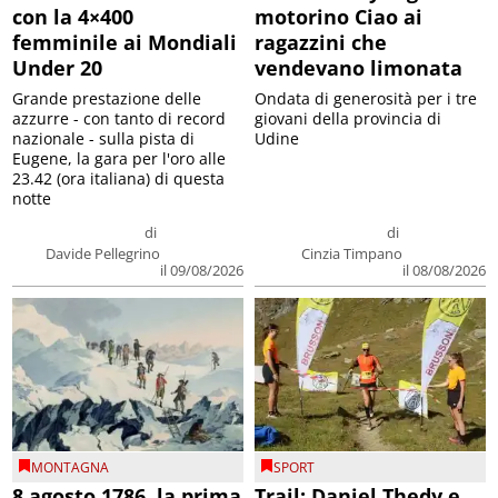
con la 4×400
motorino Ciao ai
femminile ai Mondiali
ragazzini che
Under 20
vendevano limonata
Grande prestazione delle
Ondata di generosità per i tre
azzurre - con tanto di record
giovani della provincia di
nazionale - sulla pista di
Udine
Eugene, la gara per l'oro alle
23.42 (ora italiana) di questa
notte
di
di
Davide Pellegrino
Cinzia Timpano
il 09/08/2026
il 08/08/2026
MONTAGNA
SPORT
8 agosto 1786, la prima
Trail: Daniel Thedy e