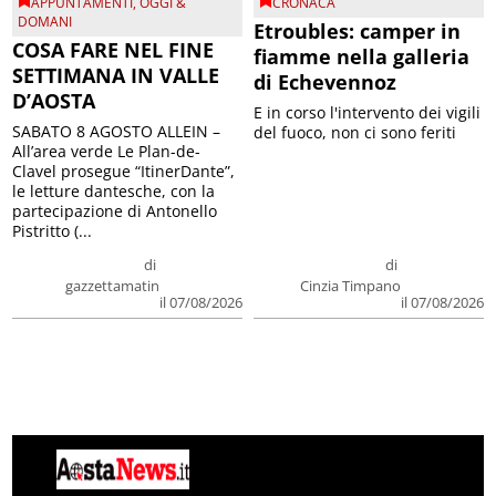
APPUNTAMENTI
,
OGGI &
CRONACA
DOMANI
Etroubles: camper in
COSA FARE NEL FINE
fiamme nella galleria
SETTIMANA IN VALLE
di Echevennoz
D’AOSTA
E in corso l'intervento dei vigili
SABATO 8 AGOSTO ALLEIN –
del fuoco, non ci sono feriti
All’area verde Le Plan-de-
Clavel prosegue “ItinerDante”,
le letture dantesche, con la
partecipazione di Antonello
Pistritto (...
di
di
gazzettamatin
Cinzia Timpano
il 07/08/2026
il 07/08/2026