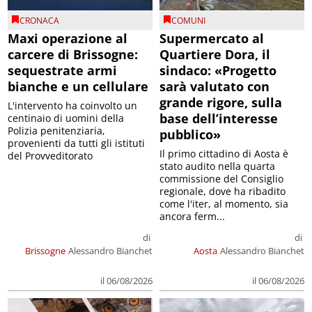
CRONACA
COMUNI
Maxi operazione al
Supermercato al
carcere di Brissogne:
Quartiere Dora, il
sequestrate armi
sindaco: «Progetto
bianche e un cellulare
sarà valutato con
grande rigore, sulla
L'intervento ha coinvolto un
base dell’interesse
centinaio di uomini della
Polizia penitenziaria,
pubblico»
provenienti da tutti gli istituti
Il primo cittadino di Aosta è
del Provveditorato
stato audito nella quarta
commissione del Consiglio
regionale, dove ha ribadito
come l'iter, al momento, sia
ancora ferm...
di
di
Brissogne
Alessandro Bianchet
Aosta
Alessandro Bianchet
il 06/08/2026
il 06/08/2026