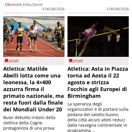
Ollomont
Erika David
il 06/08/2026
il 06/08/2026
SPORT
SPORT
Atletica: Matilde
Atletica: Asta in Piazza
Abelli lotta come una
torna ad Aosta il 22
leonessa, la 4×400
agosto e strizza
azzurra firma il
l’occhio agli Europei di
primato nazionale, ma
Birmingham
resta fuori dalla finale
La speranza degli
dei Mondiali Under 20
organizzatori è di portare sulla
pedana del salotto buono
Buon debutto iridato della
della città alcuni atleti reduci
stellina della Cogne,
dalla rassegna continentale in
protagonista di una prova
programma ...