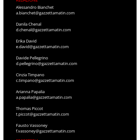
REDAZIONE
Alessandro Bianchet
a.bianchet@gazzettamatin.com
Danila Chenal
d.chenal@gazzettamatin.com
Erika David
e.david@gazzettamatin.com
Davide Pellegrino
d.pellegrino@gazzettamatin.com
Cinzia Timpano
c.timpano@gazzettamatin.com
Arianna Papalia
a.papalia@gazzettamatin.com
Thomas Piccot
t.piccot@gazzettamatin.com
Fausto Vassoney
f.vassoney@gazzettamatin.com