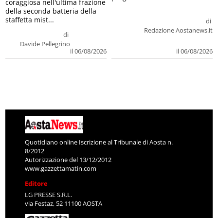
coraggiosa nell'ultima frazione
della seconda batteria della
staffetta mist...
di
Redazione Aostanews.it
di
Davide Pellegrino
il 06/08/2026
il 06/08/2026
Quotidiano online Iscrizione al Tribunale di Aosta n.
8/2012
Autorizzazione del 13/12/2012
www.gazzettamatin.com
Editore
LG PRESSE S.R.L.
via Festaz, 52 11100 AOSTA