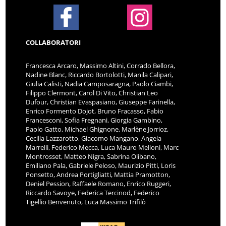
COLLABORATORI
Francesca Arcaro, Massimo Altini, Corrado Bellora,
Nadine Blanc, Riccardo Bortolotti, Manila Calipari,
Giulia Calisti, Nadia Camposaragna, Paolo Ciambi,
Filippo Clermont, Carol Di Vito, Christian Leo
Dufour, Christian Evaspasiano, Giuseppe Farinella,
Enrico Formento Dojot, Bruno Fracasso, Fabio
Francesconi, Sofia Fregnani, Giorgia Gambino,
Paolo Gatto, Michael Ghignone, Marlène Jorrioz,
Cecilia Lazzarotto, Giacomo Mangano, Angela
Marrelli, Federico Mecca, Luca Mauro Melloni, Marc
Montrosset, Matteo Nigra, Sabrina Olibano,
Emiliano Pala, Gabriele Peloso, Maurizio Pitti, Loris
Ponsetto, Andrea Portigliatti, Mattia Pramotton,
Deniel Pession, Raffaele Romano, Enrico Ruggeri,
Riccardo Savoye, Federica Tercinod, Federico
Tigellio Benvenuto, Luca Massimo Trifilò