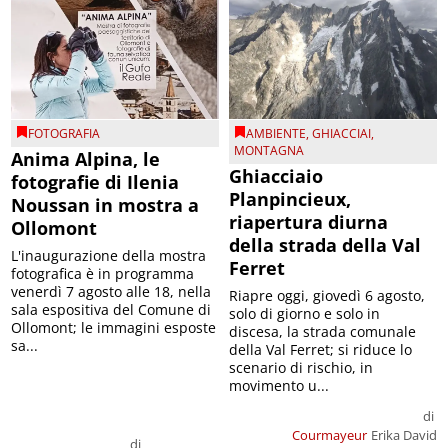
FOTOGRAFIA
AMBIENTE
,
GHIACCIAI
,
MONTAGNA
Anima Alpina, le
Ghiacciaio
fotografie di Ilenia
Planpincieux,
Noussan in mostra a
riapertura diurna
Ollomont
della strada della Val
L'inaugurazione della mostra
Ferret
fotografica è in programma
venerdì 7 agosto alle 18, nella
Riapre oggi, giovedì 6 agosto,
sala espositiva del Comune di
solo di giorno e solo in
Ollomont; le immagini esposte
discesa, la strada comunale
sa...
della Val Ferret; si riduce lo
scenario di rischio, in
movimento u...
di
Courmayeur
Erika David
di