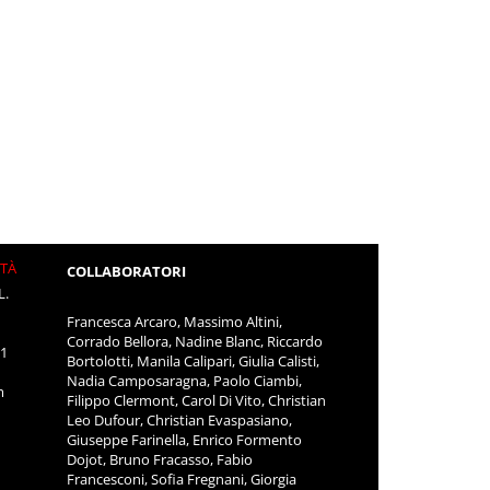
ITÀ
COLLABORATORI
L.
Francesca Arcaro, Massimo Altini,
Corrado Bellora, Nadine Blanc, Riccardo
11
Bortolotti, Manila Calipari, Giulia Calisti,
Nadia Camposaragna, Paolo Ciambi,
m
Filippo Clermont, Carol Di Vito, Christian
Leo Dufour, Christian Evaspasiano,
Giuseppe Farinella, Enrico Formento
Dojot, Bruno Fracasso, Fabio
Francesconi, Sofia Fregnani, Giorgia