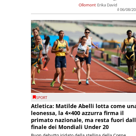
Ollomont
Erika David
il 06/08/2
SPORT
Atletica: Matilde Abelli lotta come un
leonessa, la 4×400 azzurra firma il
primato nazionale, ma resta fuori dal
finale dei Mondiali Under 20
Buon debutto iridato della stellina della Cogne,