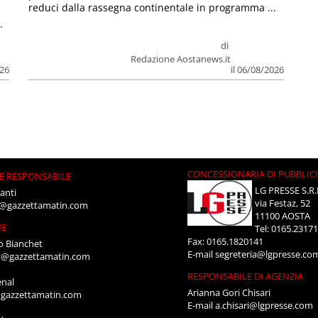
reduci dalla rassegna continentale in programma ...
.
di
Redazione Aostanews.it
026
il 06/08/2026
CONCESSIONARIA DI PUBBLIC
E RESPONSABILE
LG PRESSE S.R.
anti
via Festaz, 52
i@gazzettamatin.com
11100 AOSTA
NE
Tel: 0165.2317
Fax: 0165.1820141
o Bianchet
E-mail
segreteria@lgpresse.co
t@gazzettamatin.com
RESPONSABILE DI AGENZIA
enal
Arianna Gori Chisari
gazzettamatin.com
E-mail
a.chisari@lgpresse.com