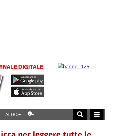
ALTRO
licca per leggere tutte le