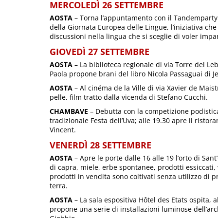
MERCOLEDÌ 26 SETTEMBRE
AOSTA
– Torna l’appuntamento con il Tandemparty al
della Giornata Europea delle Lingue, l’iniziativa che
discussioni nella lingua che si sceglie di voler imp
GIOVEDÌ 27 SETTEMBRE
AOSTA
– La biblioteca regionale di via Torre del Le
Paola propone brani del libro Nicola Passaguai di Je
AOSTA
– Al cinéma de la Ville di via Xavier de Mais
pelle, film tratto dalla vicenda di Stefano Cucchi.
CHAMBAVE
– Debutta con la competizione podistica
tradizionale Festa dell’Uva; alle 19.30 apre il ristor
Vincent.
VENERDÌ 28 SETTEMBRE
AOSTA
– Apre le porte dalle 16 alle 19 l’orto di San
di capra, miele, erbe spontanee, prodotti essiccati, 
prodotti in vendita sono coltivati senza utilizzo di
terra.
AOSTA
– La sala espositiva Hôtel des Etats ospita, a
propone una serie di installazioni luminose dell’arch