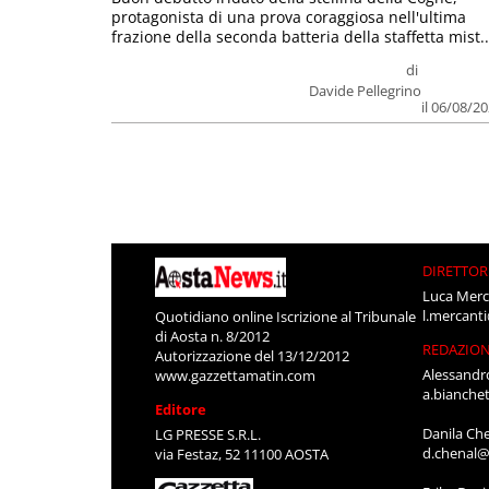
protagonista di una prova coraggiosa nell'ultima
frazione della seconda batteria della staffetta mist..
di
Davide Pellegrino
il 06/08/2
DIRETTOR
Luca Merc
l.mercant
Quotidiano online Iscrizione al Tribunale
di Aosta n. 8/2012
REDAZIO
Autorizzazione del 13/12/2012
Alessandr
www.gazzettamatin.com
a.bianche
Editore
Danila Ch
LG PRESSE S.R.L.
d.chenal@
via Festaz, 52 11100 AOSTA