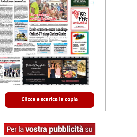
Clicca e scarica la copia