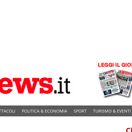
TTACOLI
POLITICA & ECONOMIA
SPORT
TURISMO & EVENTI
C