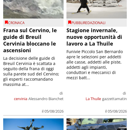
CRONACA
PUBBLIREDAZIONALI
Frana sul Cervino, le
Stagione invernale,
guide di Breuil
nuove opportunità di
Cervinia bloccano le
lavoro a La Thuile
ascensioni
Funivie Piccolo San Bernardo
apre le selezioni per addetti
La decisione delle guide di
alle casse, addetti alle piste,
Breuil Cervinia è scattata a
addetti agli impianti,
seguito della frana di oggi
conduttori e meccanici di
sulla parete sud del Cervino;
mezzi batt...
gli esperti raccomandano
massima at...
di
di
cervinia
Alessandro Bianchet
La Thuile
gazzettamatin
il 05/08/2026
il 05/08/2026