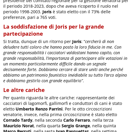
presidente del comitato regionale per la gestione venatoria per
il periodo 2018-2023, dopo che aveva ricoperto il ruolo nel
periodo 1998-2003.
Joris
è stato eletto con il 73% delle
preferenze, pari a 765 voti.
La soddisfazione di Joris per la grande
partecipazione
Si tratta, dunque di un ritorno per
Joris
: “
cercherò di non
deludere tutti coloro che hanno posto la loro fiducia in me. Con
grande responsabilità i cacciatori valdostani hanno capito, con
grande responsabilità, l’importanza di partecipare alle votazioni in
un momento particolarmente difficile dando un segnale
decisamente forte. Dobbiamo cercare di stare uniti anche perché
abbiamo un patrimonio faunistico invidiabile su tutto l’arco alpino
e dobbiamo gestirlo con grande equilibrio”
.
Le altre cariche
Per quanto riguarda le altre cariche: rappresentante dei
cacciatori di lagomorfi, gallimorfi e conduttori di cani è stato
eletto
Umberto Renzo Parrini
. Per le otto circoscrizioni
venatorie, invece, nella prima circoscrizione è stato eletto
Corrado Tardy
, nella seconda
Carlo Ferraro
, nella terza
Maurizio Norat
, nella quarta
Sergio Grange
, nella quinta
Marco Berruti
, nella sesta
Ivan Pasquettaz
, nella settima