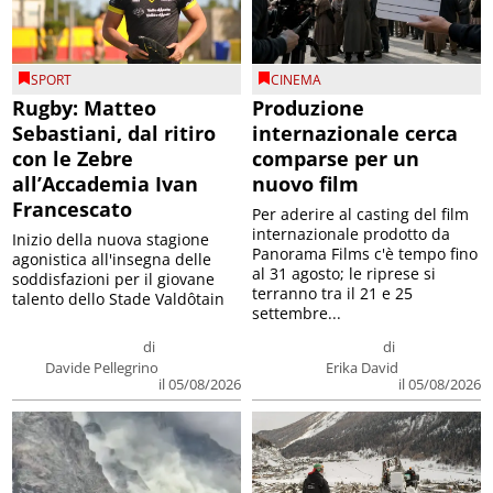
SPORT
CINEMA
Rugby: Matteo
Produzione
Sebastiani, dal ritiro
internazionale cerca
con le Zebre
comparse per un
all’Accademia Ivan
nuovo film
Francescato
Per aderire al casting del film
internazionale prodotto da
Inizio della nuova stagione
Panorama Films c'è tempo fino
agonistica all'insegna delle
al 31 agosto; le riprese si
soddisfazioni per il giovane
terranno tra il 21 e 25
talento dello Stade Valdôtain
settembre...
di
di
Davide Pellegrino
Erika David
il 05/08/2026
il 05/08/2026