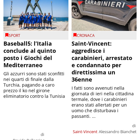
SPORT
CRONACA
Baseball5: l’Italia
Saint-Vincent:
conclude al quinto
aggredisce i
posto i Giochi del
carabinieri, arrestato
Mediterraneo
e condannato per
direttissima un
Gli azzurri sono stati sconfitti
36enne
nei quarti di finale dalla
Turchia, pagando a caro
I fatti sono avvenuti nella
prezzo il ko nel girone
giornata di ieri nella cittadina
eliminatorio contro la Tunisia
termale, dove i carabinieri
erano stati allertati per un
uomo che disturbava i
passanti. ...
di
Saint-Vincent
Alessandro Bianchet
di