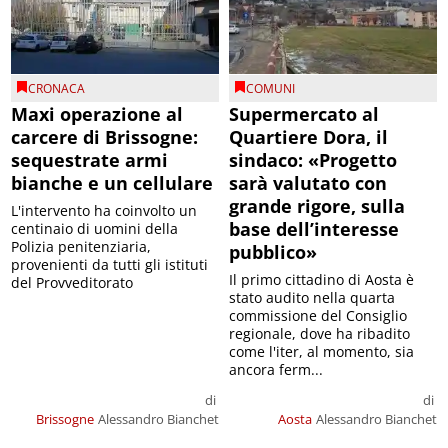
CRONACA
COMUNI
Maxi operazione al
Supermercato al
carcere di Brissogne:
Quartiere Dora, il
sequestrate armi
sindaco: «Progetto
bianche e un cellulare
sarà valutato con
grande rigore, sulla
L'intervento ha coinvolto un
base dell’interesse
centinaio di uomini della
Polizia penitenziaria,
pubblico»
provenienti da tutti gli istituti
Il primo cittadino di Aosta è
del Provveditorato
stato audito nella quarta
commissione del Consiglio
regionale, dove ha ribadito
come l'iter, al momento, sia
ancora ferm...
di
di
Brissogne
Alessandro Bianchet
Aosta
Alessandro Bianchet