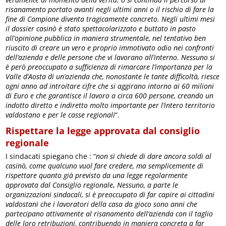
risanamento portato avanti negli ultimi anni o il rischio di fare la
fine di Campione diventa tragicamente concreto. Negli ultimi mesi
il dossier casinò è stato spettacolarizzato e buttato in pasto
all’opinione pubblica in maniera strumentale, nel tentativo ben
riuscito di creare un vero e proprio immotivato odio nei confronti
dell’azienda e delle persone che vi lavorano all’interno. Nessuno si
è però preoccupato a sufficienza di rimarcare l’importanza per la
Valle d’Aosta di un’azienda che, nonostante le tante difficoltà, riesce
ogni anno ad introitare cifre che si aggirano intorno ai 60 milioni
di Euro e che garantisce il lavoro a circa 600 persone, creando un
indotto diretto e indiretto molto importante per l’intero territorio
valdostano e per le casse regionali
“.
Rispettare la legge approvata dal consiglio
regionale
I sindacati spiegano che : “
non si chiede di dare ancora soldi al
casinò, come qualcuno vuol fare credere, ma semplicemente di
rispettare quanto già previsto da una legge regolarmente
approvata dal Consiglio regionale
.
Nessuno, a parte le
organizzazioni sindacali, si è preoccupato di far capire ai cittadini
valdostani che i lavoratori della casa da gioco sono anni che
partecipano attivamente al risanamento dell’azienda con il taglio
delle loro retribuzioni, contribuendo in maniera concreta a far