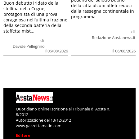
Buon debutto iridato della
della città alcuni atleti reduci
stellina della Cogne,
dalla rassegna continentale in
protagonista di una prova
programma ...
coraggiosa nell'ultima frazione
della seconda batteria della
staffetta mist...
di
Redazione Aostanews.it
di
Davide Pellegrino
il 06/08/2026
il 06/08/2026
Quotidiano online Iscrizione al Tribunale di Aosta n.
8/2012
Autorizzazione del 13/12/2012
www.gazzettamatin.com
Editore