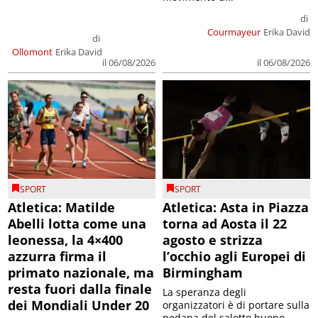
di
Courmayeur
Erika David
di
Ollomont
Erika David
il 06/08/2026
il 06/08/2026
SPORT
SPORT
Atletica: Matilde
Atletica: Asta in Piazza
Abelli lotta come una
torna ad Aosta il 22
leonessa, la 4×400
agosto e strizza
azzurra firma il
l’occhio agli Europei di
primato nazionale, ma
Birmingham
resta fuori dalla finale
La speranza degli
dei Mondiali Under 20
organizzatori è di portare sulla
pedana del salotto buono