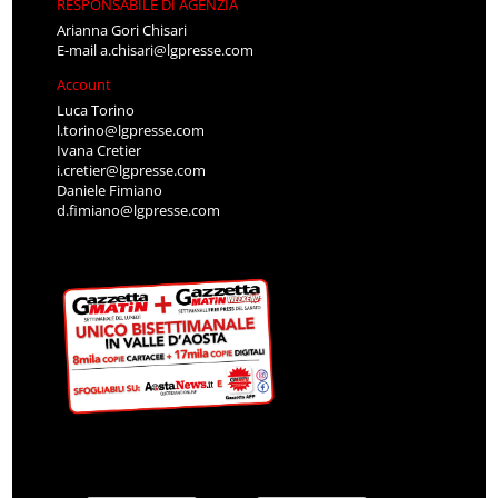
RESPONSABILE DI AGENZIA
Arianna Gori Chisari
E-mail
a.chisari@lgpresse.com
Account
Luca Torino
l.torino@lgpresse.com
Ivana Cretier
i.cretier@lgpresse.com
Daniele Fimiano
d.fimiano@lgpresse.com