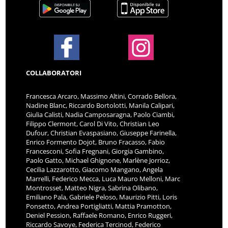
COLLABORATORI
Francesca Arcaro, Massimo Altini, Corrado Bellora,
Nadine Blanc, Riccardo Bortolotti, Manila Calipari,
Giulia Calisti, Nadia Camposaragna, Paolo Ciambi,
Filippo Clermont, Carol Di Vito, Christian Leo
Dufour, Christian Evaspasiano, Giuseppe Farinella,
Enrico Formento Dojot, Bruno Fracasso, Fabio
Francesconi, Sofia Fregnani, Giorgia Gambino,
Paolo Gatto, Michael Ghignone, Marlène Jorrioz,
Cecilia Lazzarotto, Giacomo Mangano, Angela
Marrelli, Federico Mecca, Luca Mauro Melloni, Marc
Montrosset, Matteo Nigra, Sabrina Olibano,
Emiliano Pala, Gabriele Peloso, Maurizio Pitti, Loris
Ponsetto, Andrea Portigliatti, Mattia Pramotton,
Deniel Pession, Raffaele Romano, Enrico Ruggeri,
Riccardo Savoye, Federica Tercinod, Federico