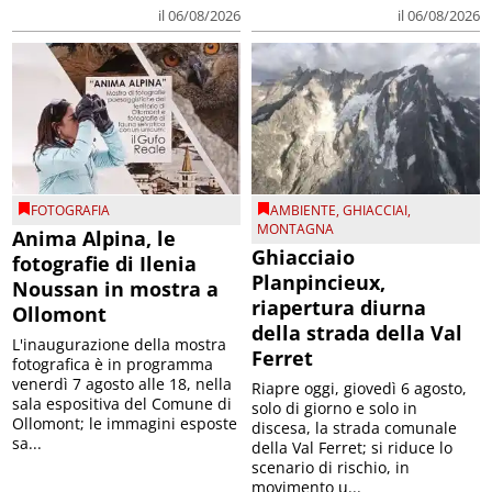
il 06/08/2026
il 06/08/2026
FOTOGRAFIA
AMBIENTE
,
GHIACCIAI
,
MONTAGNA
Anima Alpina, le
Ghiacciaio
fotografie di Ilenia
Planpincieux,
Noussan in mostra a
riapertura diurna
Ollomont
della strada della Val
L'inaugurazione della mostra
Ferret
fotografica è in programma
venerdì 7 agosto alle 18, nella
Riapre oggi, giovedì 6 agosto,
sala espositiva del Comune di
solo di giorno e solo in
Ollomont; le immagini esposte
discesa, la strada comunale
sa...
della Val Ferret; si riduce lo
scenario di rischio, in
movimento u...